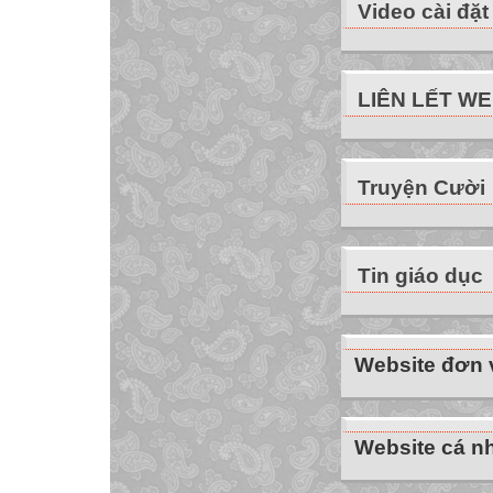
Video cài đặt
LIÊN LẾT W
Truyện Cười
Tin giáo dục
Website đơn v
Website cá nh