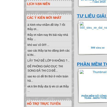
... I năm 2015
LỊCH VẠN NIÊN
TƯ LIỆU GIẢI 
CÁC Ý KIẾN MỚI NHẤT
à hình như nhầm đề lớp 7 rồi
thầy ơi...
thầy ơi năm nay thi bài này nhá
thầy ...
khó wa' cô 0i!!! ...
500 sieu xe
sao các thầy lại ko đăng ảnh các
kì thi...
LẤY THỬ ĐỀ LỚP 9 KHÔNG ?...
PHẦN MỀM T
ĐỂ PHÒNG GIÁO DỤC THI
SONG ĐÃ THI CO ĐỀ...
sao ko có đề thi thử ở môn toán
hả...
ek.k tìm thấy địa lý ek có ak thầy
...
PHẦN MỀM GÕ CÔNG
TOÁN - MATH TYPE
HỖ TRỢ TRỰC TUYẾN