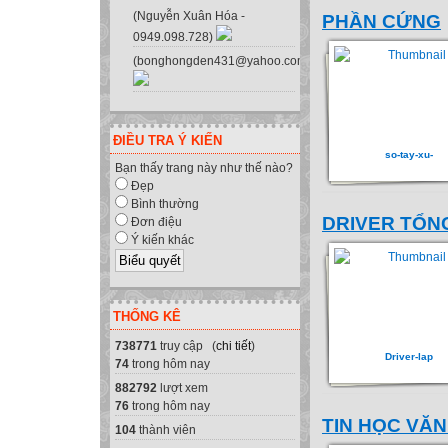
(Nguyễn Xuân Hóa -
PHẦN CỨNG
0949.098.728)
(bonghongden431@yahoo.com.vn)
ĐIỀU TRA Ý KIẾN
so-tay-xu-
Bạn thấy trang này như thế nào?
Đẹp
Bình thường
DRIVER TỔN
Đơn điệu
Ý kiến khác
THỐNG KÊ
738771
truy cập (
chi tiết
)
Driver-lap
74
trong hôm nay
882792
lượt xem
76
trong hôm nay
TIN HỌC VĂ
104
thành viên