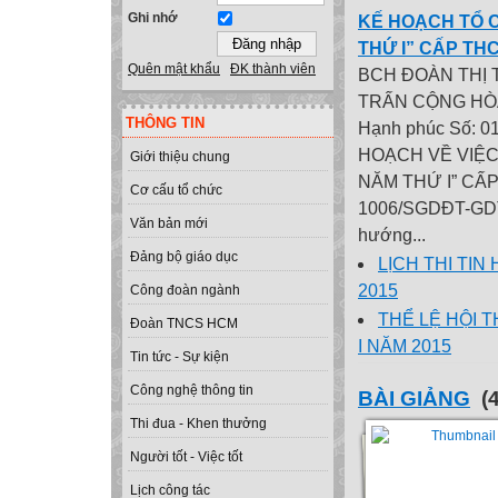
Ghi nhớ
KẾ HOẠCH TỔ 
THỨ I” CẤP THC
Quên mật khẩu
ĐK thành viên
BCH ĐOÀN THỊ 
TRẤN CỘNG HÒA 
THÔNG TIN
Hạnh phúc Số: 0
HOẠCH VỀ VIỆC
Giới thiệu chung
NĂM THỨ I” CẤP 
Cơ cấu tổ chức
1006/SGDĐT-GDTr
Văn bản mới
hướng...
Đảng bộ giáo dục
LỊCH THI TI
2015
Công đoàn ngành
THỂ LỆ HỘI 
Đoàn TNCS HCM
I NĂM 2015
Tin tức - Sự kiện
Công nghệ thông tin
BÀI GIẢNG
(4
Thi đua - Khen thưởng
Người tốt - Việc tốt
Lịch công tác