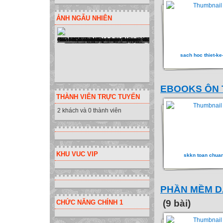
ẢNH NGẪU NHIÊN
sach hoc thiet-ke
EBOOKS ÔN T
THÀNH VIÊN TRỰC TUYẾN
2 khách và 0 thành viên
KHU VUC VIP
skkn toan chua
PHẦN MỀM D
(9 bài)
CHỨC NĂNG CHÍNH 1