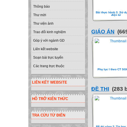
Thông báo
Bài thực hành 3. Sử d
Thư mời
điện tử
Thư viện ảnh
GIÁO ÁN
(669
Trao đổi kinh nghiệm
Góp ý với ngành GD
Liên kết website
Soạn bài trực tuyến
Các trang trực thuộc
Phụ lục I theo CT SG
LIÊN KẾT WEBSITE
ĐỀ THI
(283 b
HỖ TRỠ KIẾN THỨC
TRA CỨU TỪ ĐIỂN
Đề thi vòng 2: Tin hoc 