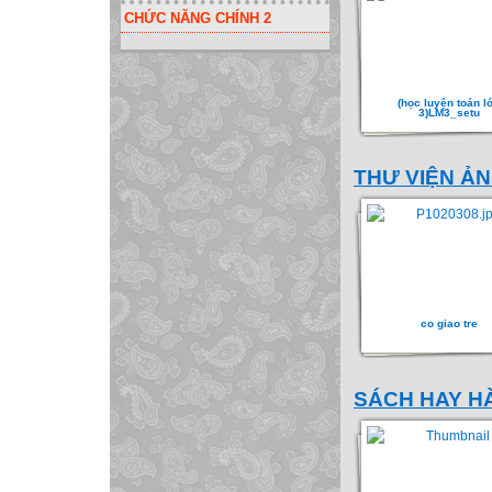
CHỨC NĂNG CHÍNH 2
(học luyện toán l
3)LM3_setu
THƯ VIỆN Ả
co giao tre
SÁCH HAY H