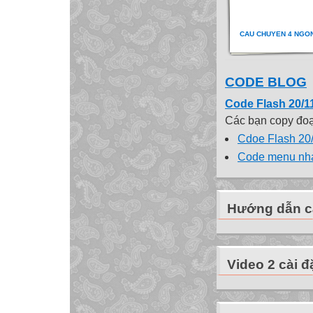
CAU CHUYEN 4 NGO
CODE BLOG
Code Flash 20/1
Các bạn copy đoạn
Cdoe Flash 20
Code menu nh
Hướng dẫn cà
Video 2 cài đ