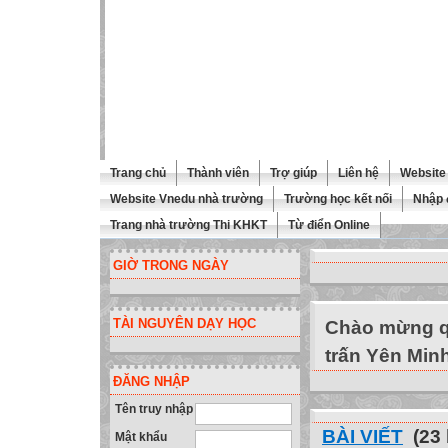
Trang chủ
Thành viên
Trợ giúp
Liên hệ
Website 
Website Vnedu nhà trường
Trường học kết nối
Nhập 
Trang nhà trường Thi KHKT
Từ điển Online
GIỜ TRONG NGÀY
TÀI NGUYÊN DẠY HỌC
Chào mừng qu
trấn Yên Min
ĐĂNG NHẬP
Tên truy nhập
BÀI VIẾT
(23 
Mật khẩu