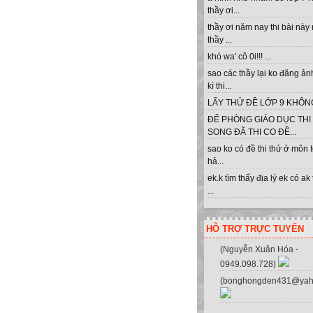
thầy ơi...
thầy ơi năm nay thi bài này
thầy ...
khó wa' cô 0i!!! ...
sao các thầy lại ko đăng ản
h, máy in, máy photo . Địa chỉ: 
kì thi...
LẤY THỬ ĐỀ LỚP 9 KHÔNG 
ĐỂ PHÒNG GIÁO DỤC THI
SONG ĐÃ THI CO ĐỀ...
sao ko có đề thi thử ở môn 
hả...
ek.k tìm thấy địa lý ek có ak
...
HỖ TRỢ TRỰC TUYẾN
(Nguyễn Xuân Hóa -
0949.098.728)
(bonghongden431@yah