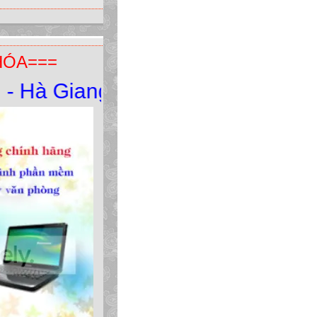
HÓA===
à Giang. ĐT:0949.098.728 *** 016