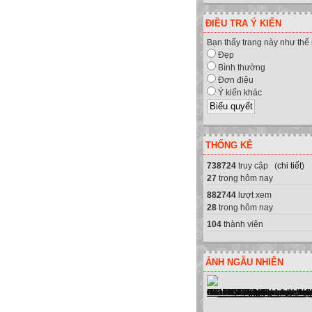
ĐIỀU TRA Ý KIẾN
Bạn thấy trang này như thế
Đẹp
Bình thường
Đơn điệu
Ý kiến khác
THỐNG KÊ
738724
truy cập (
chi tiết
)
27
trong hôm nay
882744
lượt xem
28
trong hôm nay
104
thành viên
ẢNH NGẪU NHIÊN