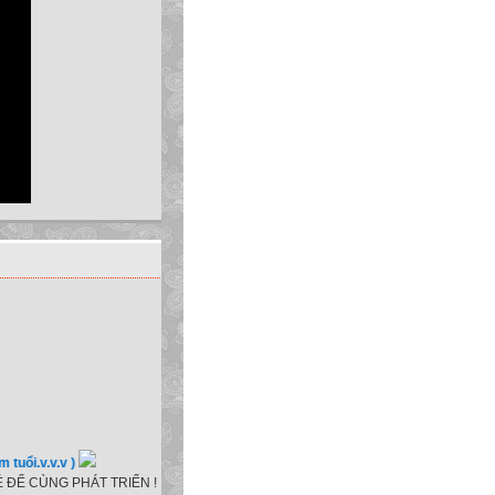
.v.v.v )
 ĐỂ CÙNG PHÁT TRIỂN !