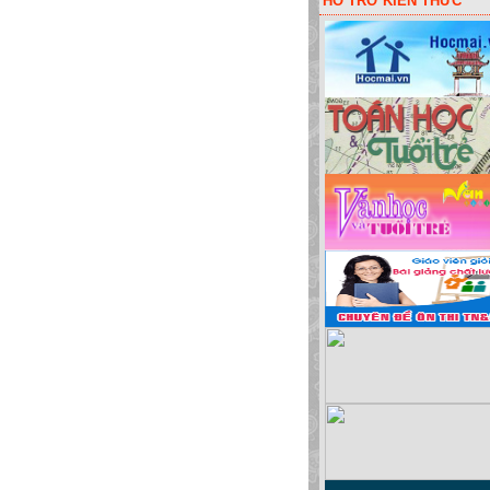
HỖ TRỠ KIẾN THỨC
Clik chuột lấy code liên kết