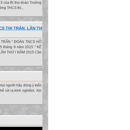
5 của Bí thư đoàn Trường
ường THCS thị...
S THỊ TRẤN, LẦN THỨ
Ị TRẤN " ĐOÀN TNCS HỒ
y 25 tháng 9 năm 2015 " KẾ
ẦN THỨ I NĂM 2015 Căn
mọi người hãy đóng ý kiến
hể rút ra kinh nghiệm. Xin