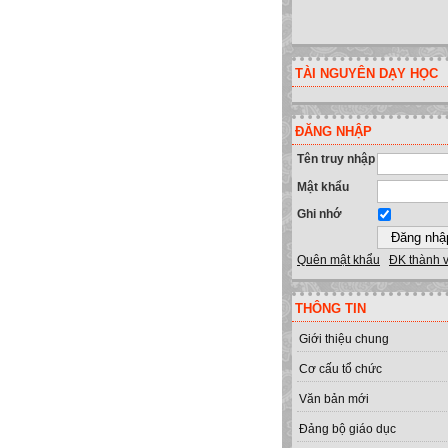
TÀI NGUYÊN DẠY HỌC
ĐĂNG NHẬP
Tên truy nhập
Mật khẩu
Ghi nhớ
Quên mật khẩu
ĐK thành 
THÔNG TIN
Giới thiệu chung
Cơ cấu tổ chức
Văn bản mới
Đảng bộ giáo dục