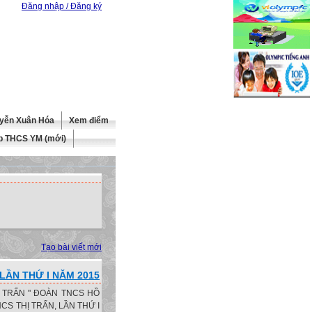
Đăng nhập / Đăng ký
yễn Xuân Hóa
Xem điểm
b THCS YM (mới)
Tạo bài viết mới
 LẦN THỨ I NĂM 2015
Ị TRẤN " ĐOÀN TNCS HỒ
 THCS THỊ TRẤN, LẦN THỨ I