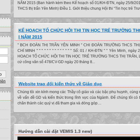
NĂM 2015 (Ban hành kèm theo Kế hoạch số 01/KH-ĐTN, ngày 25/9/201
THCS thị trấn Yên Minh) Điều 1. Giới thiệu chung Hội thi “Tin học trẻ Tr
KẾ HOẠCH TỔ CHỨC HỘI THI TIN HỌC TRẺ TRƯỜNG THC
I NĂM 2015
" BCH ĐOÀN THỊ TRẤN YÊN MINH " CHI ĐOÀN TRƯỜNG THCS TH
CHÍ MINH " " " " " " " " " " " " " " Số: 01 / KH-ĐTN " " Yên Minh, ngà
HOẠCH TỔ CHỨC HỘI THI TIN HỌC TRẺ TRƯỜNG THCS THỊ TRẤN, L
cứ công văn số 478/CV-GD ngày 20 tháng 8...
viên
Website trao đổi kiến thức về Giáo dục
Chúng tôi xin kính mong các Thầy cô giáo và các bậc phụ huynh, cùng 
về vấn đề GD và kiến thức trong lĩnh vực của Ngành. Để chúng tôi có t
chân thành các quý vị đã tham gia và đóng góp....
Hướng dẫn cài đặt VEMIS 1.3 new)