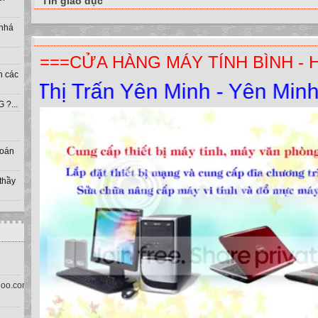
Tin giáo dục
 nhá
===CỬA HÀNG MÁY TÍNH BÌNH - 
h các
Thị Trấn Yên Minh - Yên Minh - H
?...
toán
 thầy
oo.com.vn)