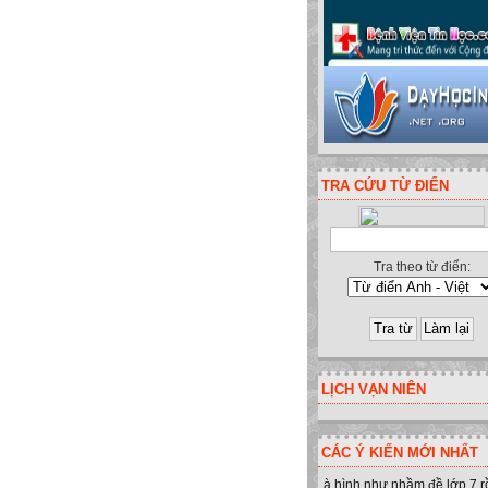
TRA CỨU TỪ ĐIỂN
Tra theo từ điển:
LỊCH VẠN NIÊN
CÁC Ý KIẾN MỚI NHẤT
à hình như nhầm đề lớp 7 r