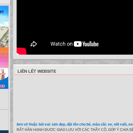
LIÊN LẾT WEBSITE
 các đơn vị! Hoặc bói vui: sim đẹp, đặt tên cho bé, màu sắc xe, nốt ruồi, xem tuổi
RẤT HÂN HẠNH ĐƯỢC GIAO LƯU VỚI CÁC THẦY CÔ, GÓP Ý CHIA SẺ