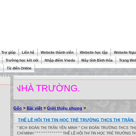
Trợ giúp
Liên hệ
Website thành viên
Website học tập
Website Ngu
Trường học kết nối
Nhập điểm Vnedu
Máy tính Bình Hóa
Trang We
T
Từ điển Online
NHÀ TRƯỜNG.
Gốc
>
Bài viết
>
Giới thiệu chung
>
THỂ LỆ HỘI THI TIN HỌC TRẺ TRƯỜNG THCS THỊ TRẤN,
" BCH ĐOÀN THỊ TRẤN YÊN MINH " CHI ĐOÀN TRƯỜNG THCS TH
CHÍ MINH " " " " " " " " " " " " " THỂ LỆ HỘI THI TIN HỌC TRẺ TRƯỜNG