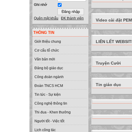
Ghi nhớ
Quên mật khẩu
ĐK thành viên
Video cài đặt PEMI
THÔNG TIN
LIÊN LẾT WEBSIT
Giới thiệu chung
Cơ cấu tổ chức
Văn bản mới
Truyện Cười
Đảng bộ giáo dục
Công đoàn ngành
Tin giáo dục
Đoàn TNCS HCM
Tin tức - Sự kiện
Công nghệ thông tin
Thi đua - Khen thưởng
Người tốt - Việc tốt
Lịch công tác