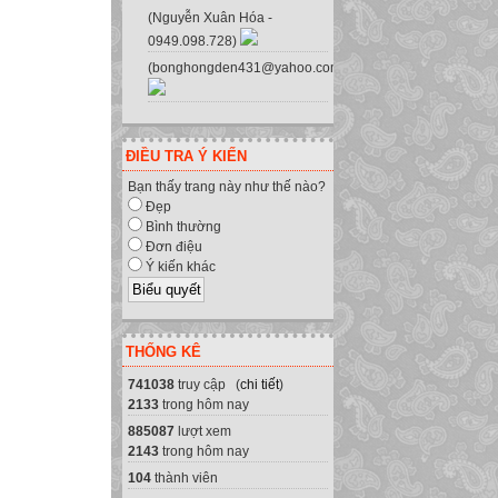
(Nguyễn Xuân Hóa -
0949.098.728)
(bonghongden431@yahoo.com.vn)
ĐIỀU TRA Ý KIẾN
Bạn thấy trang này như thế nào?
Đẹp
Bình thường
Đơn điệu
Ý kiến khác
THỐNG KÊ
741038
truy cập (
chi tiết
)
2133
trong hôm nay
885087
lượt xem
2143
trong hôm nay
104
thành viên