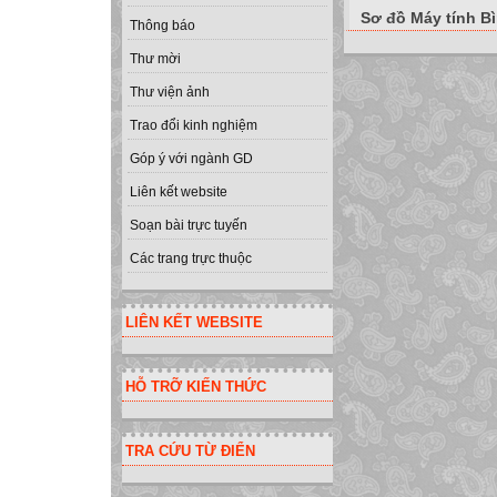
Sơ đồ Máy tính B
Thông báo
Thư mời
Thư viện ảnh
Trao đổi kinh nghiệm
Góp ý với ngành GD
Liên kết website
Soạn bài trực tuyến
Các trang trực thuộc
LIÊN KẾT WEBSITE
HỖ TRỠ KIẾN THỨC
TRA CỨU TỪ ĐIỂN