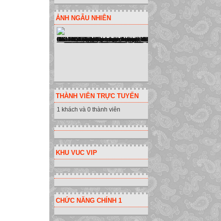
ẢNH NGẪU NHIÊN
THÀNH VIÊN TRỰC TUYẾN
1 khách và 0 thành viên
KHU VUC VIP
CHỨC NĂNG CHÍNH 1