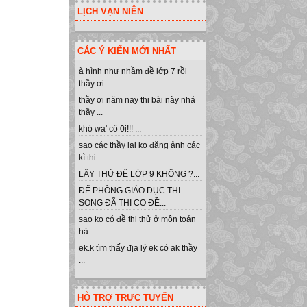
LỊCH VẠN NIÊN
CÁC Ý KIẾN MỚI NHẤT
à hình như nhầm đề lớp 7 rồi
thầy ơi...
thầy ơi năm nay thi bài này nhá
thầy ...
khó wa' cô 0i!!! ...
sao các thầy lại ko đăng ảnh các
kì thi...
LẤY THỬ ĐỀ LỚP 9 KHÔNG ?...
ĐỂ PHÒNG GIÁO DỤC THI
SONG ĐÃ THI CO ĐỀ...
sao ko có đề thi thử ở môn toán
hả...
ek.k tìm thấy địa lý ek có ak thầy
...
HỖ TRỢ TRỰC TUYẾN