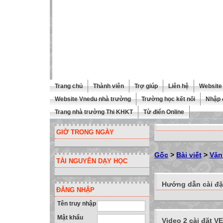
Trang chủ
Thành viên
Trợ giúp
Liên hệ
Website 
Website Vnedu nhà trường
Trường học kết nối
Nhập 
Trang nhà trường Thi KHKT
Từ điển Online
GIỜ TRONG NGÀY
Gốc
>
Bài viết
>
Văn
TÀI NGUYÊN DẠY HỌC
Hướng dẫn cài đặ
ĐĂNG NHẬP
Tên truy nhập
Mật khẩu
Video 2 cài đặt VE