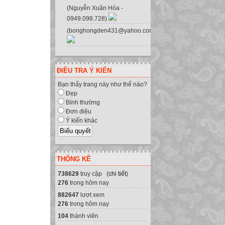
(Nguyễn Xuân Hóa -
0949.098.728)
(bonghongden431@yahoo.com.vn)
ĐIỀU TRA Ý KIẾN
Bạn thấy trang này như thế nào?
Đẹp
Bình thường
Đơn điệu
Ý kiến khác
THỐNG KÊ
738629
truy cập (
chi tiết
)
276
trong hôm nay
882647
lượt xem
276
trong hôm nay
104
thành viên