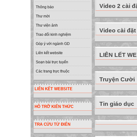
Video 2 cài đ
Thông báo
Thư mời
Thư viện ảnh
Video cài đặt
Trao đổi kinh nghiệm
Góp ý với ngành GD
Liên kết website
LIÊN LẾT W
Soạn bài trực tuyến
Các trang trực thuộc
Truyện Cười
LIÊN KẾT WEBSITE
Tin giáo dục
HỖ TRỠ KIẾN THỨC
TRA CỨU TỪ ĐIỂN