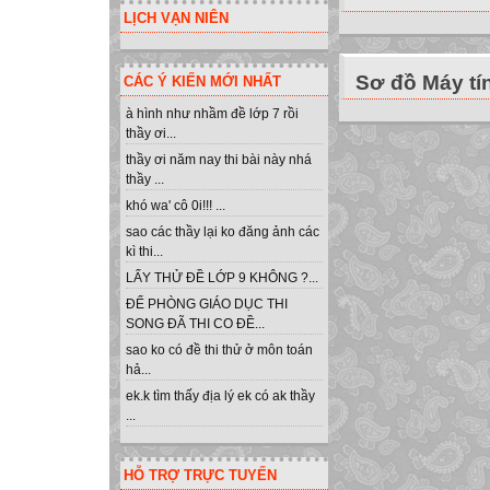
LỊCH VẠN NIÊN
Sơ đồ Máy tí
CÁC Ý KIẾN MỚI NHẤT
à hình như nhầm đề lớp 7 rồi
thầy ơi...
thầy ơi năm nay thi bài này nhá
thầy ...
khó wa' cô 0i!!! ...
sao các thầy lại ko đăng ảnh các
kì thi...
LẤY THỬ ĐỀ LỚP 9 KHÔNG ?...
ĐỂ PHÒNG GIÁO DỤC THI
SONG ĐÃ THI CO ĐỀ...
sao ko có đề thi thử ở môn toán
hả...
ek.k tìm thấy địa lý ek có ak thầy
...
HỖ TRỢ TRỰC TUYẾN