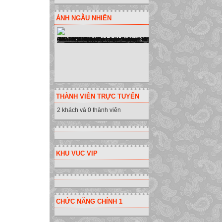
ẢNH NGẪU NHIÊN
THÀNH VIÊN TRỰC TUYẾN
2 khách và 0 thành viên
KHU VUC VIP
CHỨC NĂNG CHÍNH 1