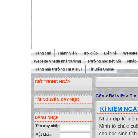
Trang chủ
Thành viên
Trợ giúp
Liên hệ
Website 
Website Vnedu nhà trường
Trường học kết nối
Nhập 
Trang nhà trường Thi KHKT
Từ điển Online
GIỜ TRONG NGÀY
Gốc
>
Bài viết
>
Tin 
TÀI NGUYÊN DẠY HỌC
KỈ NIỆM NGÀ
ĐĂNG NHẬP
Nhân dịp kỉ niệ
Minh tổ chức c
Tên truy nhập
cho học sinh tích
Mật khẩu