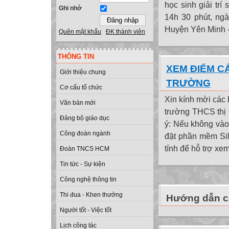
học sinh giải tr
Ghi nhớ
14h 30 phút, ngà
Huyện Yên Minh - 
Quên mật khẩu
ĐK thành viên
THÔNG TIN
XEM ĐIỂM C
Giới thiệu chung
TRƯỜNG
Cơ cấu tổ chức
Xin kính mời các
Văn bản mới
trường THCS thị 
Đảng bộ giáo dục
ý: Nếu không vào
Công đoàn ngành
đặt phần mềm Silv
tính để hỗ trợ xem.
Đoàn TNCS HCM
Tin tức - Sự kiện
Công nghệ thông tin
Thi đua - Khen thưởng
Hướng dẫn cà
Người tốt - Việc tốt
Lịch công tác