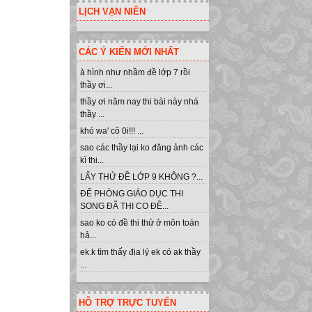
LỊCH VẠN NIÊN
CÁC Ý KIẾN MỚI NHẤT
à hình như nhầm đề lớp 7 rồi
thầy ơi...
thầy ơi năm nay thi bài này nhá
thầy ...
khó wa' cô 0i!!! ...
sao các thầy lại ko đăng ảnh các
kì thi...
LẤY THỬ ĐỀ LỚP 9 KHÔNG ?...
ĐỂ PHÒNG GIÁO DỤC THI
SONG ĐÃ THI CO ĐỀ...
sao ko có đề thi thử ở môn toán
hả...
ek.k tìm thấy địa lý ek có ak thầy
...
HỖ TRỢ TRỰC TUYẾN