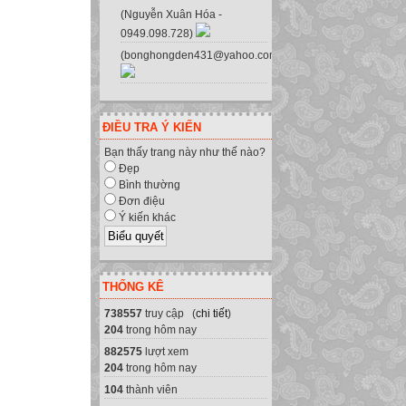
(Nguyễn Xuân Hóa -
0949.098.728)
(bonghongden431@yahoo.com.vn)
ĐIỀU TRA Ý KIẾN
Bạn thấy trang này như thế nào?
Đẹp
Bình thường
Đơn điệu
Ý kiến khác
THỐNG KÊ
738557
truy cập (
chi tiết
)
204
trong hôm nay
882575
lượt xem
204
trong hôm nay
104
thành viên