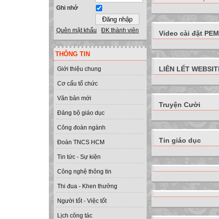
Ghi nhớ
Quên mật khẩu
ĐK thành viên
Video cài đặt PEMI
THÔNG TIN
LIÊN LẾT WEBSIT
Giới thiệu chung
Cơ cấu tổ chức
Văn bản mới
Truyện Cười
Đảng bộ giáo dục
Công đoàn ngành
Tin giáo dục
Đoàn TNCS HCM
Tin tức - Sự kiện
Công nghệ thông tin
Thi đua - Khen thưởng
Người tốt - Việc tốt
Lịch công tác