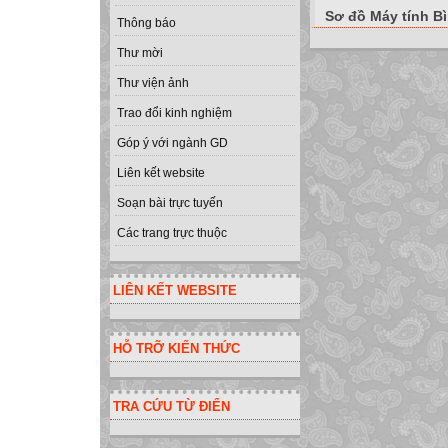
Sơ đồ Máy tính B
Thông báo
Thư mời
Thư viện ảnh
Trao đổi kinh nghiệm
Góp ý với ngành GD
Liên kết website
Soạn bài trực tuyến
Các trang trực thuộc
LIÊN KẾT WEBSITE
HỖ TRỠ KIẾN THỨC
TRA CỨU TỪ ĐIỂN