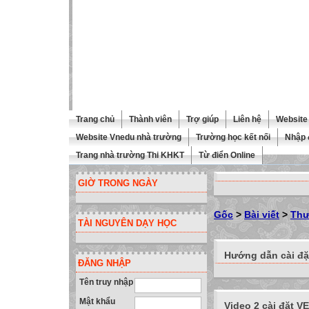
Trang chủ
Thành viên
Trợ giúp
Liên hệ
Website 
Website Vnedu nhà trường
Trường học kết nối
Nhập 
Trang nhà trường Thi KHKT
Từ điển Online
GIỜ TRONG NGÀY
Gốc
>
Bài viết
>
Thư
TÀI NGUYÊN DẠY HỌC
Hướng dẫn cài đặ
ĐĂNG NHẬP
Tên truy nhập
Mật khẩu
Video 2 cài đặt VE