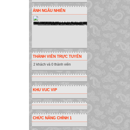
ẢNH NGẪU NHIÊN
THÀNH VIÊN TRỰC TUYẾN
2 khách và 0 thành viên
KHU VUC VIP
CHỨC NĂNG CHÍNH 1