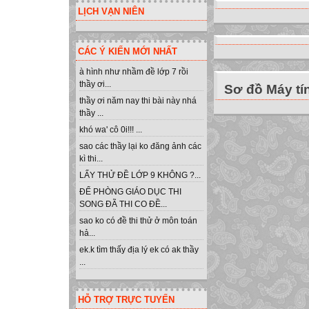
LỊCH VẠN NIÊN
CÁC Ý KIẾN MỚI NHẤT
à hình như nhầm đề lớp 7 rồi
thầy ơi...
Sơ đồ Máy tí
thầy ơi năm nay thi bài này nhá
thầy ...
khó wa' cô 0i!!! ...
sao các thầy lại ko đăng ảnh các
kì thi...
LẤY THỬ ĐỀ LỚP 9 KHÔNG ?...
ĐỂ PHÒNG GIÁO DỤC THI
SONG ĐÃ THI CO ĐỀ...
sao ko có đề thi thử ở môn toán
hả...
ek.k tìm thấy địa lý ek có ak thầy
...
HỖ TRỢ TRỰC TUYẾN