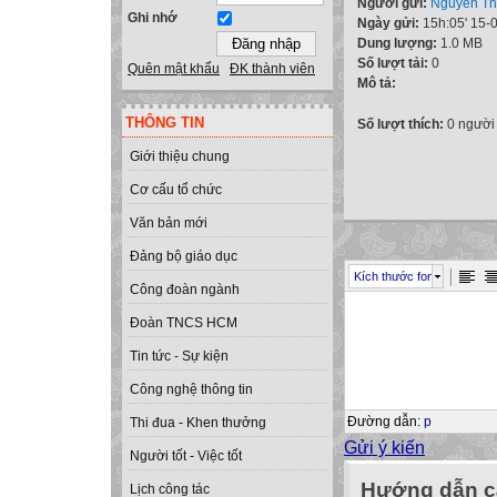
Người gửi:
Nguyễn Th
Ghi nhớ
Ngày gửi:
15h:05' 15-
Dung lượng:
1.0 MB
Số lượt tải:
0
Quên mật khẩu
ĐK thành viên
Mô tả:
THÔNG TIN
Số lượt thích:
0 người
Giới thiệu chung
Cơ cấu tổ chức
Văn bản mới
Đảng bộ giáo dục
Kích thước font
Công đoàn ngành
Đoàn TNCS HCM
Tin tức - Sự kiện
Công nghệ thông tin
Đường dẫn
:
p
Thi đua - Khen thưởng
Gửi ý kiến
Người tốt - Việc tốt
Hướng dẫn cà
Lịch công tác