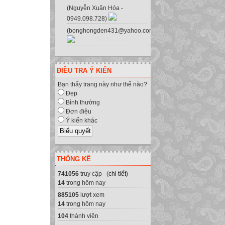
(Nguyễn Xuân Hóa -
0949.098.728)
(bonghongden431@yahoo.com.vn)
ĐIỀU TRA Ý KIẾN
Bạn thấy trang này như thế nào?
Đẹp
Bình thường
Đơn điệu
Ý kiến khác
THỐNG KÊ
741056
truy cập (
chi tiết
)
14
trong hôm nay
885105
lượt xem
14
trong hôm nay
104
thành viên