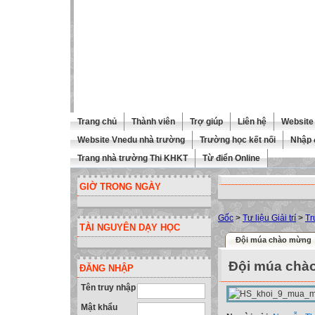
Trang chủ
Thành viên
Trợ giúp
Liên hệ
Website 
Website Vnedu nhà trường
Trường học kết nối
Nhập 
Trang nhà trường Thi KHKT
Từ điển Online
GIỜ TRONG NGÀY
Gốc
>
Tư liệu Giải trí
>
Tr
TÀI NGUYÊN DẠY HỌC
Đội múa chào mừng
Đội múa chà
ĐĂNG NHẬP
Tên truy nhập
Mật khẩu