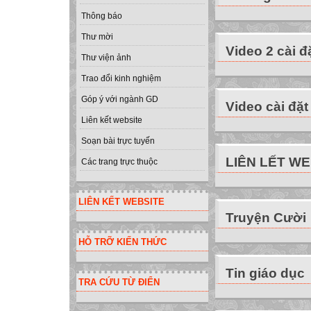
Thông báo
Thư mời
Video 2 cài đ
Thư viện ảnh
Trao đổi kinh nghiệm
Góp ý với ngành GD
Video cài đặt
Liên kết website
Soạn bài trực tuyến
LIÊN LẾT W
Các trang trực thuộc
LIÊN KẾT WEBSITE
Truyện Cười
HỖ TRỠ KIẾN THỨC
Tin giáo dục
TRA CỨU TỪ ĐIỂN