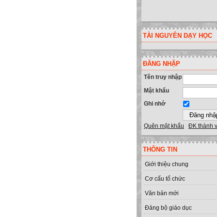
TÀI NGUYÊN DẠY HỌC
ĐĂNG NHẬP
Tên truy nhập
Mật khẩu
Ghi nhớ
Quên mật khẩu
ĐK thành 
THÔNG TIN
Giới thiệu chung
Cơ cấu tổ chức
Văn bản mới
Đảng bộ giáo dục