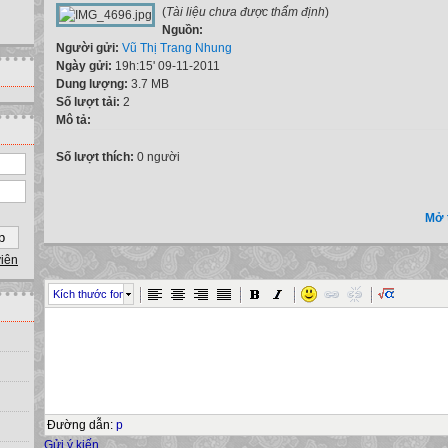
(
Tài liệu chưa được thẩm định
)
Nguồn:
Người gửi:
Vũ Thị Trang Nhung
Ngày gửi:
19h:15' 09-11-2011
Dung lượng:
3.7 MB
Số lượt tải:
2
Mô tả:
Số lượt thích:
0 người
Mở 
viên
Kích thước font
Đường dẫn
:
p
Gửi ý kiến