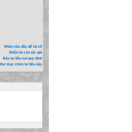
Nhấn vào đây để tải về
Nhắn tin cho tác giả
Báo tư liệu sai quy định
thư mục chứa tư liệu này