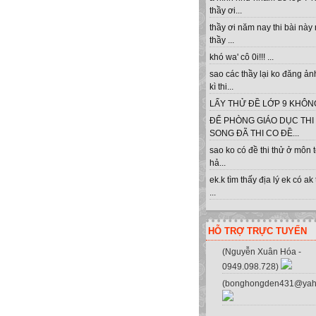
thầy ơi...
thầy ơi năm nay thi bài này
thầy ...
khó wa' cô 0i!!! ...
sao các thầy lại ko đăng ản
kì thi...
LẤY THỬ ĐỀ LỚP 9 KHÔNG 
ĐỂ PHÒNG GIÁO DỤC THI
h, máy in, máy photo . Địa chỉ: 
SONG ĐÃ THI CO ĐỀ...
sao ko có đề thi thử ở môn 
hả...
ek.k tìm thấy địa lý ek có ak
...
HỖ TRỢ TRỰC TUYẾN
(Nguyễn Xuân Hóa -
0949.098.728)
(bonghongden431@yah