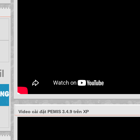
Video cài đặt PEMIS 3.4.9 trên XP