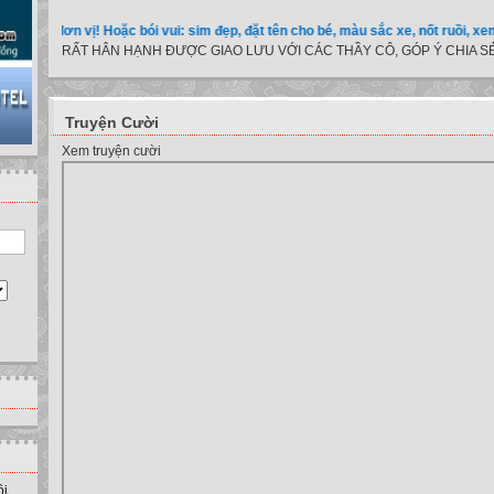
các đơn vị! Hoặc bói vui: sim đẹp, đặt tên cho bé, màu sắc xe, nốt ruồi, xem tuổi.
RẤT HÂN HẠNH ĐƯỢC GIAO LƯU VỚI CÁC THẦY CÔ, GÓP Ý CHIA SẺ
Truyện Cười
Xem truyện cười
ồi