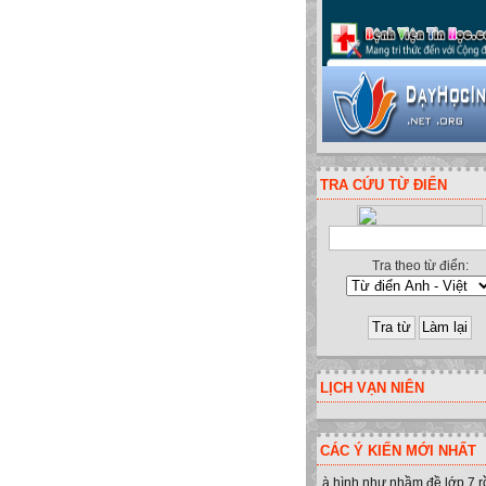
Clik chuột lấy code liên kết 
TRA CỨU TỪ ĐIỂN
Tra theo từ điển:
LỊCH VẠN NIÊN
CÁC Ý KIẾN MỚI NHẤT
à hình như nhầm đề lớp 7 r