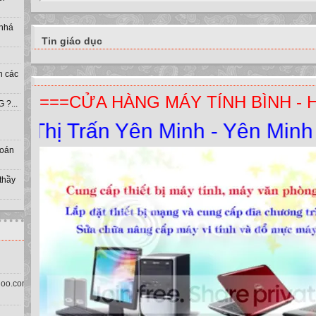
 nhá
Tin giáo dục
h các
===CỬA HÀNG MÁY TÍNH BÌNH - 
?...
Thị Trấn Yên Minh - Yên Minh - H
toán
 thầy
oo.com.vn)