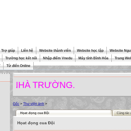
Trợ giúp
Liên hệ
Website thành viên
Website học tập
Website Ngu
Trường học kết nối
Nhập điểm Vnedu
Máy tính Bình Hóa
Trang We
T
Từ điển Online
NHÀ TRƯỜNG.
Gốc
>
Thư viện ảnh
>
Họat đọng cua Đội
Cùng tác 
Họat đọng cua Đội