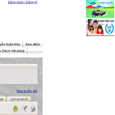
Đăng nhập / Đăng ký
yễn Xuân Hóa
Xem điểm
b THCS YM (mới)
Đưa tư liệu lên
giả
Lịch sử tải về