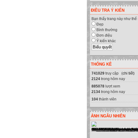
ĐIỀU TRA Ý KIẾN
Bạn thấy trang này như thế
Đẹp
Bình thường
Đơn điệu
Ý kiến khác
THỐNG KÊ
741029
truy cập (
chi tiết
)
2124
trong hôm nay
885078
lượt xem
2134
trong hôm nay
104
thành viên
ẢNH NGẪU NHIÊN