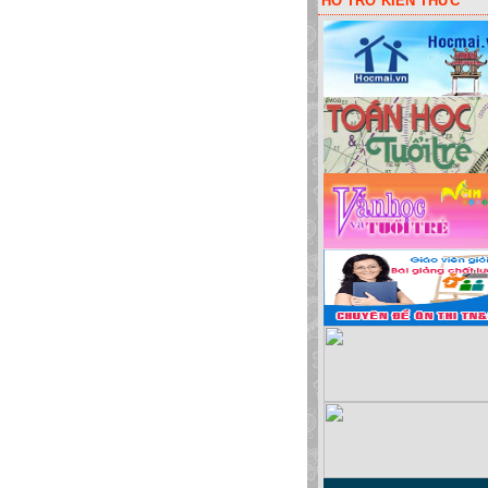
HỖ TRỠ KIẾN THỨC