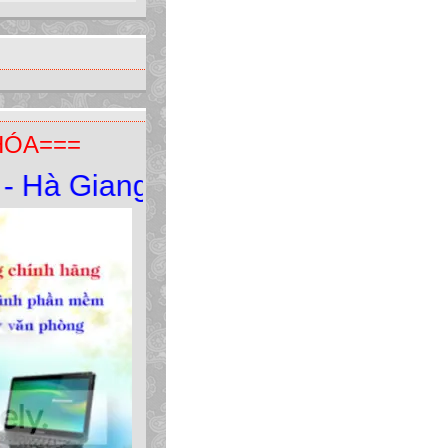
HÓA===
à Giang. ĐT:0949.098.728 *** 016