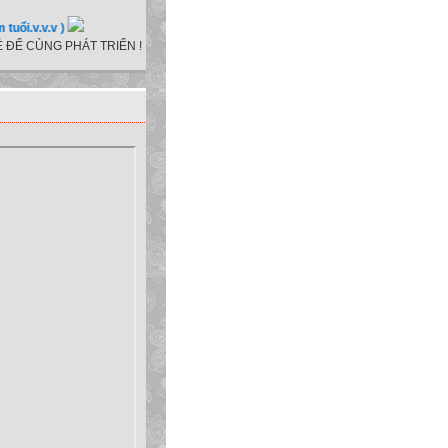
v.v.v )
 ĐỂ CÙNG PHÁT TRIỂN !