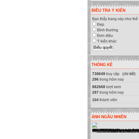
ĐIỀU TRA Ý KIẾN
Bạn thấy trang này như thế
Đẹp
Bình thường
Đơn điệu
Ý kiến khác
THỐNG KÊ
738649
truy cập (
chi tiết
)
296
trong hôm nay
882668
lượt xem
297
trong hôm nay
104
thành viên
ẢNH NGẪU NHIÊN