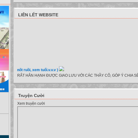
LIÊN LẾT WEBSITE
e, nốt ruồi, xem tuổi.v.v.v )
RẤT HÂN HẠNH ĐƯỢC GIAO LƯU VỚI CÁC THẦY CÔ, GÓP Ý CHIA SẺ
Truyện Cười
Xem truyện cười