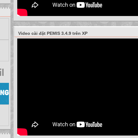
Video cài đặt PEMIS 3.4.9 trên XP