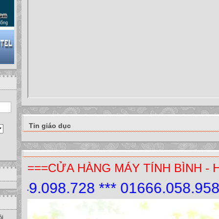
Tin giáo dục
===CỬA HÀNG MÁY TÍNH BÌNH - 
9.098.728 *** 01666.058.958.
ồi