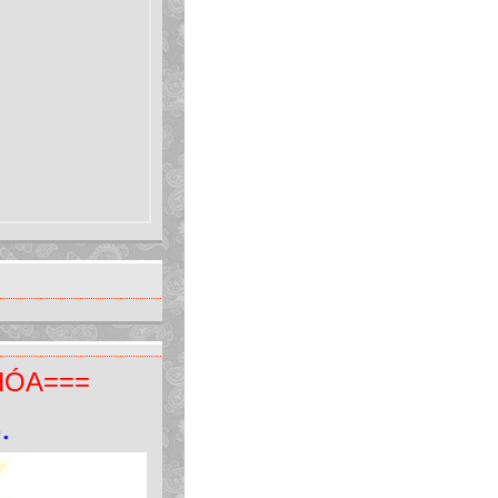
HÓA===