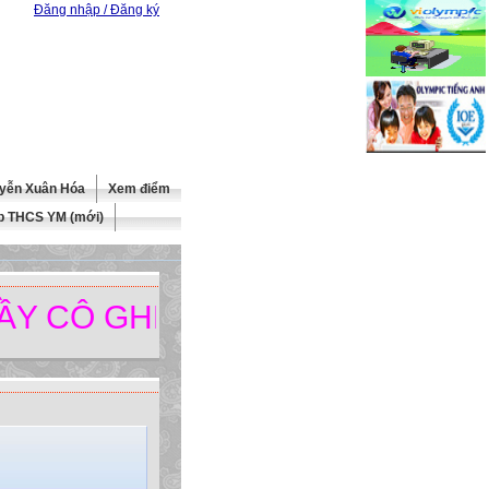
Đăng nhập / Đăng ký
yễn Xuân Hóa
Xem điểm
b THCS YM (mới)
Ô GHÉ THĂM TRANG WEBSITE