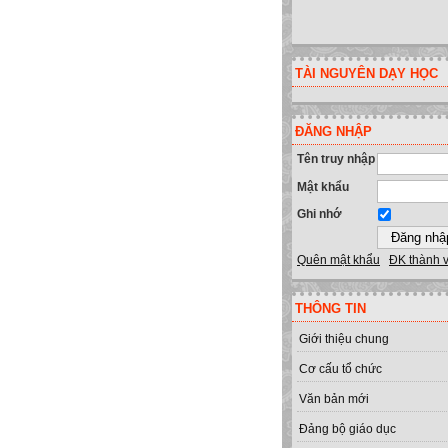
TÀI NGUYÊN DẠY HỌC
ĐĂNG NHẬP
Tên truy nhập
Mật khẩu
Ghi nhớ
Quên mật khẩu
ĐK thành 
THÔNG TIN
Giới thiệu chung
Cơ cấu tổ chức
Văn bản mới
Đảng bộ giáo dục