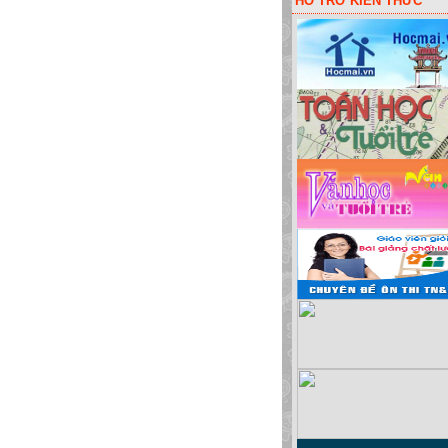
HỖ TRỠ KIẾN THỨC
uột lấy code liên kết các đơn vị! Hoặc bói vui: sim đẹp, đặt tên cho bé, màu sắc x