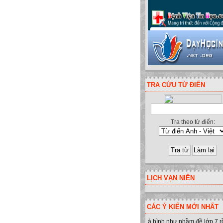
TRA CỨU TỪ ĐIỂN
Tra theo từ điển:
LỊCH VẠN NIÊN
nh - Yên Minh - Hà Giang. ĐT:094
CÁC Ý KIẾN MỚI NHẤT
à hình như nhầm đề lớp 7 r