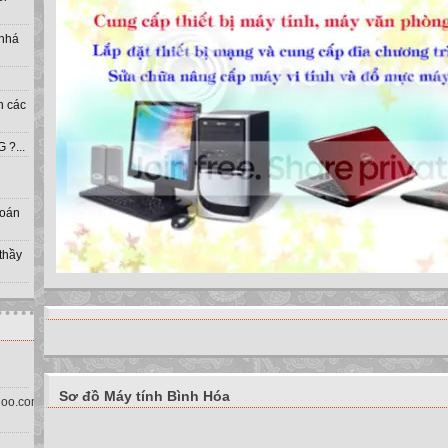
 nhá
h các
?...
toán
 thầy
Sơ đồ Máy tính Bình Hóa
oo.com.vn)