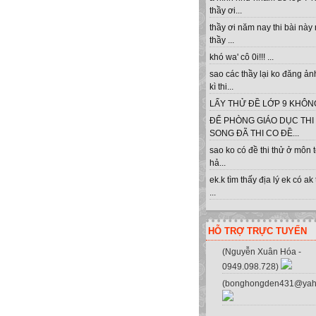
thầy ơi...
thầy ơi năm nay thi bài này
thầy ...
khó wa' cô 0i!!! ...
sao các thầy lại ko đăng ản
kì thi...
LẤY THỬ ĐỀ LỚP 9 KHÔNG 
ĐỂ PHÒNG GIÁO DỤC THI
SONG ĐÃ THI CO ĐỀ...
sao ko có đề thi thử ở môn 
hả...
ek.k tìm thấy địa lý ek có ak
...
HỖ TRỢ TRỰC TUYẾN
(Nguyễn Xuân Hóa -
0949.098.728)
(bonghongden431@yah