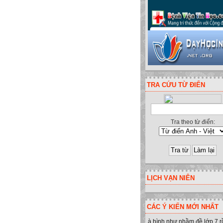
TRA CỨU TỪ ĐIỂN
Tra theo từ điển:
LỊCH VẠN NIÊN
CÁC Ý KIẾN MỚI NHẤT
à hình như nhầm đề lớp 7 r