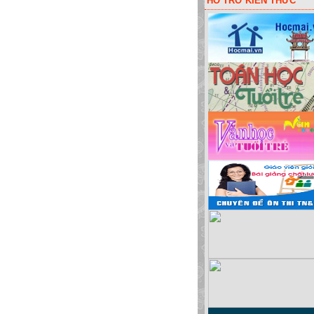
HỖ TRỠ KIẾN THỨC