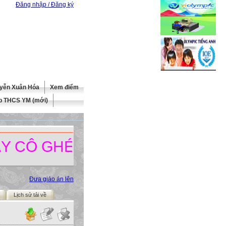
Đăng nhập / Đăng ký
yễn Xuân Hóa
Xem điểm
b THCS YM (mới)
 GHÉ THĂM TRANG WEBSITE 
Đưa giáo án lên
Lịch sử tải về