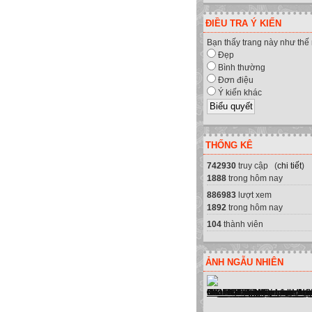
ĐIỀU TRA Ý KIẾN
Bạn thấy trang này như thế
Đẹp
Bình thường
Đơn điệu
Ý kiến khác
THỐNG KÊ
742930
truy cập (
chi tiết
)
1888
trong hôm nay
886983
lượt xem
1892
trong hôm nay
104
thành viên
ẢNH NGẪU NHIÊN