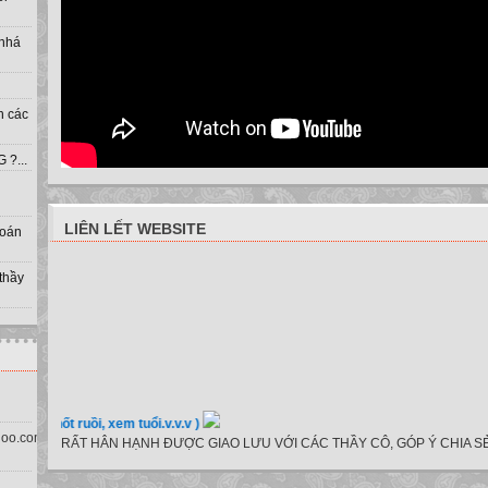
 nhá
h các
?...
LIÊN LẾT WEBSITE
toán
 thầy
, nốt ruồi, xem tuổi.v.v.v )
oo.com.vn)
RẤT HÂN HẠNH ĐƯỢC GIAO LƯU VỚI CÁC THẦY CÔ, GÓP Ý CHIA SẺ