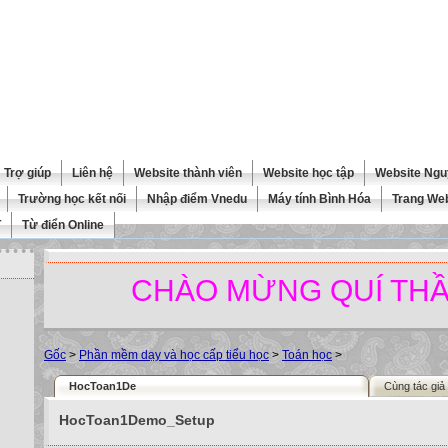
Trợ giúp
Liên hệ
Website thành viên
Website học tập
Website Ngu
Trường học kết nối
Nhập điểm Vnedu
Máy tính Bình Hóa
Trang We
T
Từ điển Online
CHÀO MỪNG QUÍ THẦY CÔ
Gốc
>
Phần mềm dạy và học cấp tiểu học
>
Toán học
>
HocToan1De
Cùng tác giả
HocToan1Demo_Setup