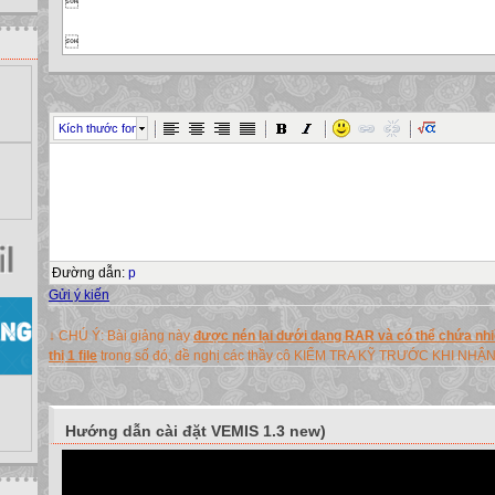




Kích thước font



Đường dẫn
:
p
Gửi ý kiến
↓ CHÚ Ý: Bài giảng này
được nén lại dưới dạng RAR và có thể chứa nhiề
thị 1 file
trong số đó, đề nghị các thầy cô KIỂM TRA KỸ TRƯỚC KHI NHẬ
Hướng dẫn cài đặt VEMIS 1.3 new)