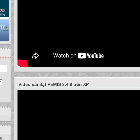
Video cài đặt PEMIS 3.4.9 trên XP
ồi