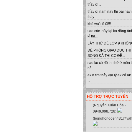
thầy ơi...
thầy ơi năm nay thi bài này
thầy ...
khó wa' cô 0i!!! ...
sao các thầy lại ko đăng ản
kì thi...
LẤY THỬ ĐỀ LỚP 9 KHÔNG 
ĐỂ PHÒNG GIÁO DỤC THI
SONG ĐÃ THI CO ĐỀ...
sao ko có đề thi thử ở môn 
hả...
ek.k tìm thấy địa lý ek có ak
...
HỖ TRỢ TRỰC TUYẾN
(Nguyễn Xuân Hóa -
0949.098.728)
ột lấy code liên kết các đơn vị! Hoặc bói vui: sim đẹp, đặt tên cho bé, màu sắc xe
(bonghongden431@yah