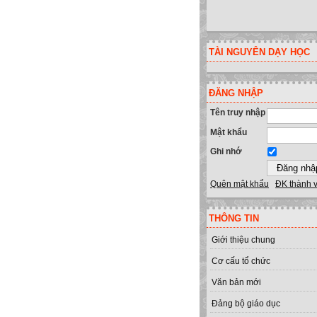
TÀI NGUYÊN DẠY HỌC
ĐĂNG NHẬP
Tên truy nhập
Mật khẩu
Ghi nhớ
Quên mật khẩu
ĐK thành 
THÔNG TIN
Giới thiệu chung
Cơ cấu tổ chức
Văn bản mới
Đảng bộ giáo dục