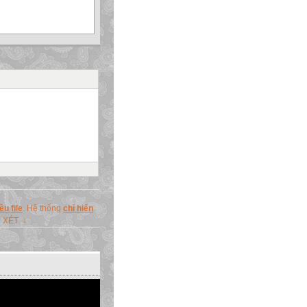
u file
. Hệ thống
chỉ hiển
N XÉT ↓