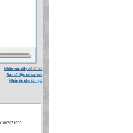
Nhấn vào đây để tải về
Báo tài liệu có sai sót
Nhắn tin cho tác giả
: 01697971000