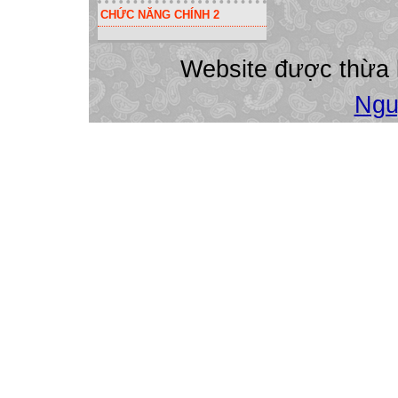
mình đang tự khá
CHỨC NĂNG CHÍNH 2
Là một giáo viên
đẳng thức là một
Website được thừa
chương trình to
là một dạng toán 
Ngu
đó việc dạy học c
trọng trong quá 
qua tôi đặt ra ch
nghiên cứu rút r
hình học của lớp 
có những bài tập
Cũng qua thực tế
khăn nhất tôi nhậ
đình trong sản xu
nhiều, hơn thế ý
duy còn nhiều hạ
kết quả của việc 
nhất là đối với 
học sinh phải có