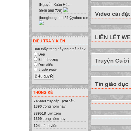

(Nguyễn Xuân Hóa -
0949.098.728)

Video cài đặt
(bonghongden431@yahoo.com.vn)
DANH MỤC CHỮ 
Bât đẳng thức: 
Trung học cơ sở
LIÊN LẾT W
Trung học phổ t
ĐIỀU TRA Ý KIẾN
Bạn thấy trang này như thế nào?
Đẹp
Truyện Cười
Bình thường
Đơn điệu
Ý kiến khác
Tin giáo dục
THỐNG KÊ
745449
truy cập (
chi tiết
)
1390
trong hôm nay
889518
lượt xem
1399
trong hôm nay
104
thành viên