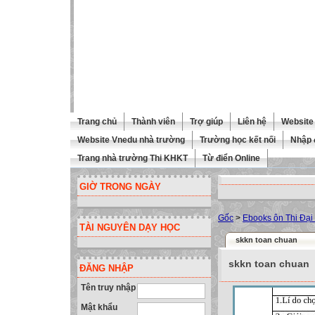
Trang chủ
Thành viên
Trợ giúp
Liên hệ
Website 
Website Vnedu nhà trường
Trường học kết nối
Nhập 
Trang nhà trường Thi KHKT
Từ điển Online
GIỜ TRONG NGÀY
Gốc
>
Ebooks ôn Thi Đại
TÀI NGUYÊN DẠY HỌC
skkn toan chuan
skkn toan chuan
ĐĂNG NHẬP
Tên truy nhập
Mật khẩu