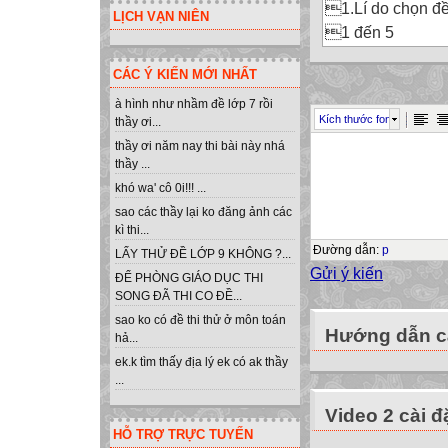
1.Lí do chọn đề
LỊCH VẠN NIÊN
1 đến 5

CÁC Ý KIẾN MỚI NHẤT
2. Giải quyêt v
2.1. Cơ sở lí luận
à hình như nhầm đề lớp 7 rồi
Kích thước font
thầy ơi...
2.2. Thực trạng 
thầy ơi năm nay thi bài này nhá
2.3. Các biện phá
thầy ...
2.4. Hiệu quả củ
khó wa' cô 0i!!! ...

sao các thầy lại ko đăng ảnh các
5
kì thi...
6
Đường dẫn
:
p
LẤY THỬ ĐỀ LỚP 9 KHÔNG ?...
6 đến 15
Gửi ý kiến
ĐỂ PHÒNG GIÁO DỤC THI
15 đến 16
SONG ĐÃ THI CO ĐỀ...

sao ko có đề thi thử ở môn toán
Hướng dẫn cà
hả...
3. Kết luận
ek.k tìm thấy địa lý ek có ak thầy
16
...

Video 2 cài đ
Tài liệu tham 
HỖ TRỢ TRỰC TUYẾN
17