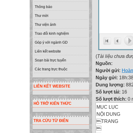
Thông báo
Thư mời
Thư viện ảnh
Trao đổi kinh nghiệm
Góp ý với ngành GD
Liên kết website
(
Tài liệu chưa đư
Soạn bài trực tuyến
Nguồn:
Các trang trực thuộc
Người gửi:
Hoàn
Ngày gửi:
18h:38
Dung lượng:
88
LIÊN KẾT WEBSITE
Số lượt tải:
16
Số lượt thích:
0 
HỖ TRỠ KIẾN THỨC
MỤC LỤC
NỘI DUNG
TRANG
TRA CỨU TỪ ĐIỂN
