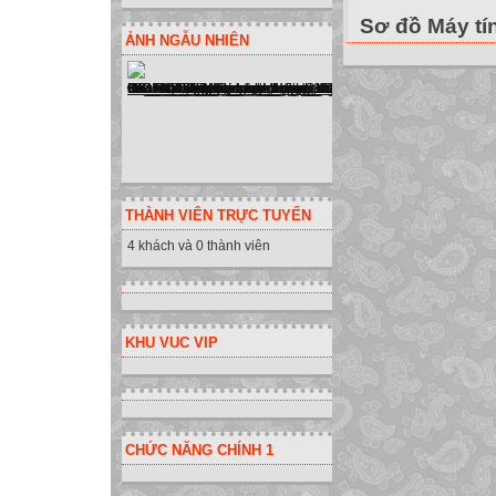
Sơ đồ Máy tí
ẢNH NGẪU NHIÊN
1. LÝ DO CHỌN 
Trong thời kỳ đổ
được Đảng, Nhà
viên những ngườ
là “chất lượng 
phần thực hiện t
nước.
THÀNH VIÊN TRỰC TUYẾN
Nhưng “làm thế
4 khách và 0 thành viên
câu hỏi mà bất c
tôi là một giáo vi
cấp thiết và cần 
KHU VUC VIP
Qua giảng dạy t
trường thuộc trư
trong những cách
chính là cách thứ
CHỨC NĂNG CHÍNH 1
thầy. Người thầy
hội kiến thức một