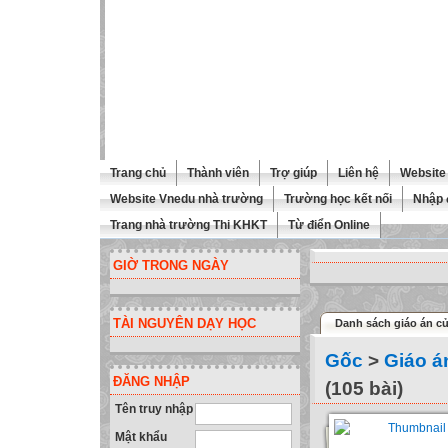
Trang chủ
Thành viên
Trợ giúp
Liên hệ
Website 
Website Vnedu nhà trường
Trường học kết nối
Nhập 
Trang nhà trường Thi KHKT
Từ điển Online
GIỜ TRONG NGÀY
TÀI NGUYÊN DẠY HỌC
Danh sách giáo án củ
Gốc
>
Giáo á
ĐĂNG NHẬP
(105 bài)
Tên truy nhập
Mật khẩu