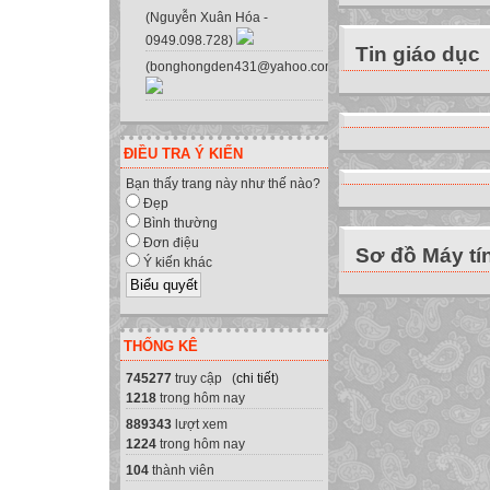
(Nguyễn Xuân Hóa -
0949.098.728)
Tin giáo dục
(bonghongden431@yahoo.com.vn)
ĐIỀU TRA Ý KIẾN
Bạn thấy trang này như thế nào?
Đẹp
Bình thường
Đơn điệu
Sơ đồ Máy tí
Ý kiến khác
THỐNG KÊ
745277
truy cập (
chi tiết
)
1218
trong hôm nay
889343
lượt xem
1224
trong hôm nay
104
thành viên