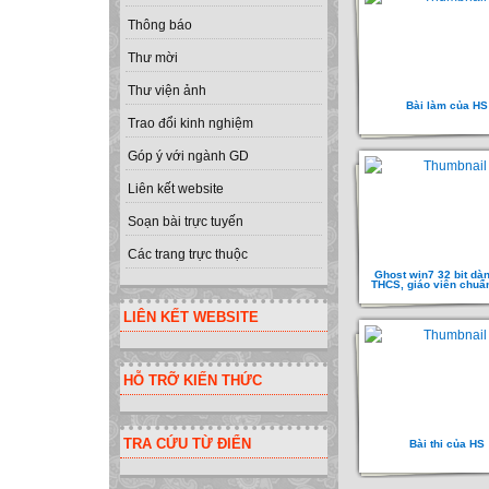
Thông báo
Thư mời
Thư viện ảnh
Bài làm của HS
Trao đổi kinh nghiệm
Góp ý với ngành GD
Liên kết website
Soạn bài trực tuyến
Các trang trực thuộc
Ghost win7 32 bit dà
THCS, giáo viên chuẩ
LIÊN KẾT WEBSITE
HỖ TRỠ KIẾN THỨC
TRA CỨU TỪ ĐIỂN
Bài thi của HS