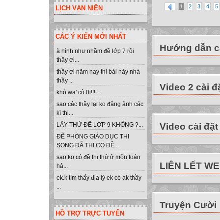
1
2
3
4
5
LỊCH VẠN NIÊN
CÁC Ý KIẾN MỚI NHẤT
Hướng dẫn cà
à hình như nhầm đề lớp 7 rồi
thầy ơi...
thầy ơi năm nay thi bài này nhá
thầy ...
Video 2 cài đ
khó wa' cô 0i!!! ...
sao các thầy lại ko đăng ảnh các
kì thi...
Video cài đặt
LẤY THỬ ĐỀ LỚP 9 KHÔNG ?...
ĐỂ PHÒNG GIÁO DỤC THI
SONG ĐÃ THI CO ĐỀ...
sao ko có đề thi thử ở môn toán
LIÊN LẾT W
hả...
ek.k tìm thấy địa lý ek có ak thầy
...
Truyện Cười
HỖ TRỢ TRỰC TUYẾN