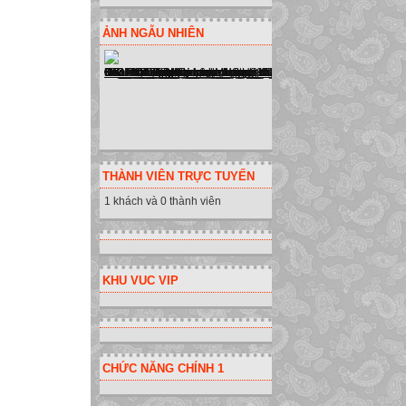
ẢNH NGẪU NHIÊN
THÀNH VIÊN TRỰC TUYẾN
1 khách và 0 thành viên
KHU VUC VIP
CHỨC NĂNG CHÍNH 1