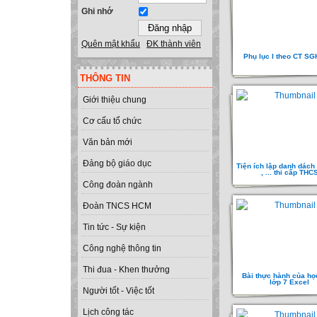
Ghi nhớ
Quên mật khẩu
ĐK thành viên
Phụ lục I theo CT SG
THÔNG TIN
Giới thiệu chung
Cơ cấu tổ chức
Văn bản mới
Đảng bộ giáo dục
Tiện ích lập danh dách 
, ... thi cấp THC
Công đoàn ngành
Đoàn TNCS HCM
Tin tức - Sự kiện
Công nghệ thông tin
Thi đua - Khen thưởng
Bài thực hành của họ
lớp 7 Excel
Người tốt - Việc tốt
Lịch công tác