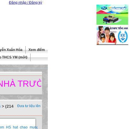
Đăng nhập / Đăng ký
yễn Xuân Hóa
Xem điểm
b THCS YM (mới)
 TRƯỜNG.
6
> (214
Đưa tư liệu lên