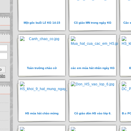
Một góc buổi Lế KG 14-15
Cô giáo MN trong ngày KG
Các 
Toàn trường chào cờ
các em múa hát nhân ngày KG
Đ
viên
HS múa hát chào mừng
Cô giáo đón HS vào lớp 6.
Đ.c P