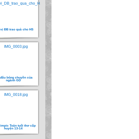
vị ĐB trao quà cho HS
 đấu bóng chuyền của
ngành GD
limpic Toán tuổi thơ cấp
huyện 13-14