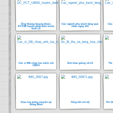
Ông Hoàng Quang Hoàn-
Các ngành phụ trách tặng quà
Các 
PCTUB huyện phát biểu trước
nhân ngày KG
buổi Lễ
Các vị ĐB chụp lưu niệm với
Ảnh khai giảng 14-15
Thi
CBGV
Giao lưu bóng chuyền tại
Tổng kết chi bộ
Thi O
Đông Minh