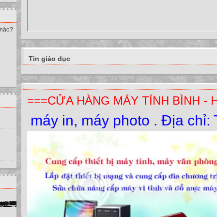
 nào?
Tin giáo dục
===CỬA HÀNG MÁY TÍNH BÌNH - 
y in, máy photo . Địa chỉ: Thị T