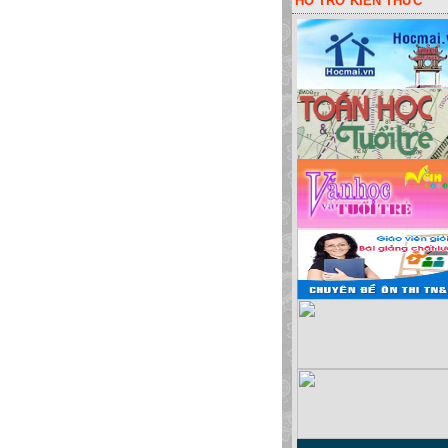
HỖ TRỠ KIẾN THỨC