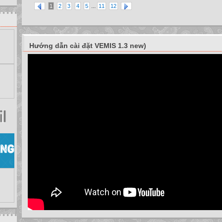
...
1
2
3
4
5
11
12
Hướng dẫn cài đặt VEMIS 1.3 new)