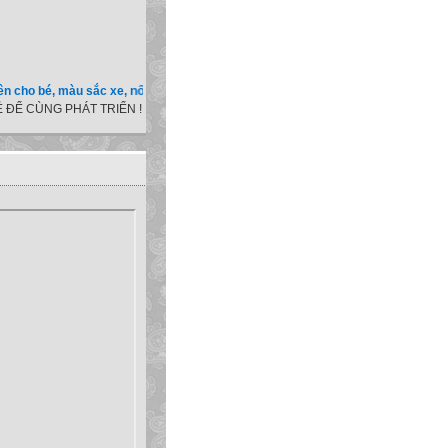
 bé, màu sắc xe, nốt ruồi, xem tuổi.v.v.v )
 ĐỂ CÙNG PHÁT TRIỂN !