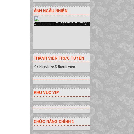
ẢNH NGẪU NHIÊN
THÀNH VIÊN TRỰC TUYẾN
47 khách và 0 thành viên
KHU VUC VIP
CHỨC NĂNG CHÍNH 1