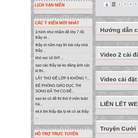
1
2
3
4
5
LỊCH VẠN NIÊN
CÁC Ý KIẾN MỚI NHẤT
Hướng dẫn cà
à hình như nhầm đề lớp 7 rồi
thầy ơi...
thầy ơi năm nay thi bài này nhá
thầy ...
Video 2 cài đ
khó wa' cô 0i!!! ...
sao các thầy lại ko đăng ảnh các
kì thi...
Video cài đặt
LẤY THỬ ĐỀ LỚP 9 KHÔNG ?...
ĐỂ PHÒNG GIÁO DỤC THI
SONG ĐÃ THI CO ĐỀ...
sao ko có đề thi thử ở môn toán
LIÊN LẾT W
hả...
ek.k tìm thấy địa lý ek có ak thầy
...
Truyện Cười
HỖ TRỢ TRỰC TUYẾN