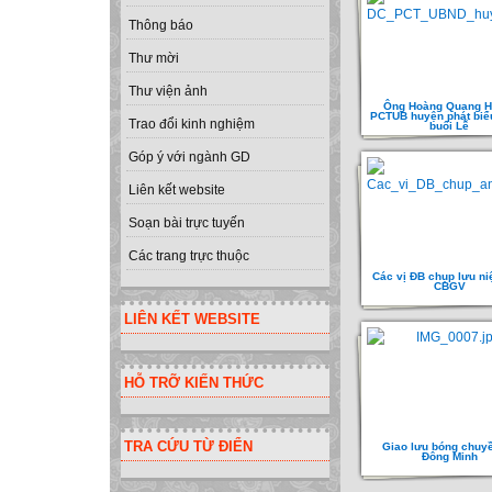
Thông báo
Thư mời
Thư viện ảnh
Ông Hoàng Quang H
PCTUB huyện phát biể
Trao đổi kinh nghiệm
buổi Lễ
Góp ý với ngành GD
Liên kết website
Soạn bài trực tuyến
Các trang trực thuộc
Các vị ĐB chụp lưu ni
CBGV
LIÊN KẾT WEBSITE
HỖ TRỠ KIẾN THỨC
TRA CỨU TỪ ĐIỂN
Giao lưu bóng chuyề
Đông Minh