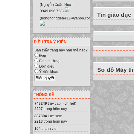
(Nguyễn Xuân Hóa -
0949.098.728)
Tin giáo dục
(bonghongden431@yahoo.com.vn)
ĐIỀU TRA Ý KIẾN
Bạn thấy trang này như thế nào?
Đẹp
Bình thường
Đơn điệu
Sơ đồ Máy tí
Ý kiến khác
THỐNG KÊ
743249
truy cập (
chi tiết
)
2207
trong hôm nay
887304
lượt xem
2213
trong hôm nay
104
thành viên