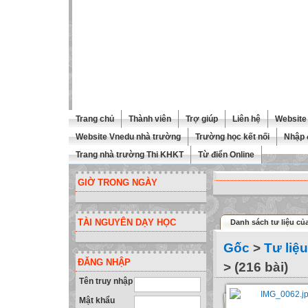
Trang chủ
Thành viên
Trợ giúp
Liên hệ
Website 
Website Vnedu nhà trường
Trường học kết nối
Nhập 
Trang nhà trường Thi KHKT
Từ điển Online
GIỜ TRONG NGÀY
TÀI NGUYÊN DẠY HỌC
Danh sách tư liệu của
Gốc
>
Tư liệu G
ĐĂNG NHẬP
> (216 bài)
Tên truy nhập
Mật khẩu