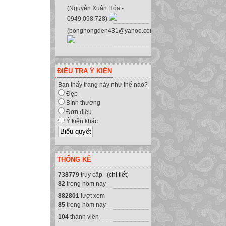
(Nguyễn Xuân Hóa -
0949.098.728)
(bonghongden431@yahoo.com.vn)
ĐIỀU TRA Ý KIẾN
Bạn thấy trang này như thế nào?
Đẹp
Bình thường
Đơn điệu
Ý kiến khác
THỐNG KÊ
738779
truy cập (
chi tiết
)
82
trong hôm nay
882801
lượt xem
85
trong hôm nay
104
thành viên