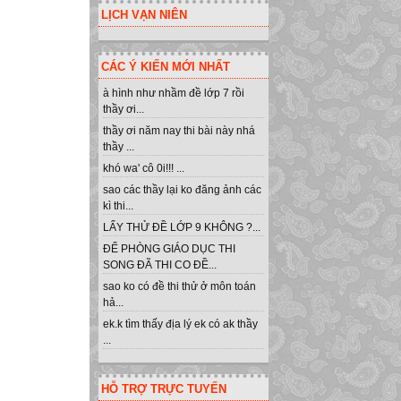
LỊCH VẠN NIÊN
CÁC Ý KIẾN MỚI NHẤT
à hình như nhầm đề lớp 7 rồi
thầy ơi...
thầy ơi năm nay thi bài này nhá
thầy ...
khó wa' cô 0i!!! ...
sao các thầy lại ko đăng ảnh các
kì thi...
LẤY THỬ ĐỀ LỚP 9 KHÔNG ?...
ĐỂ PHÒNG GIÁO DỤC THI
SONG ĐÃ THI CO ĐỀ...
sao ko có đề thi thử ở môn toán
hả...
ek.k tìm thấy địa lý ek có ak thầy
...
HỖ TRỢ TRỰC TUYẾN