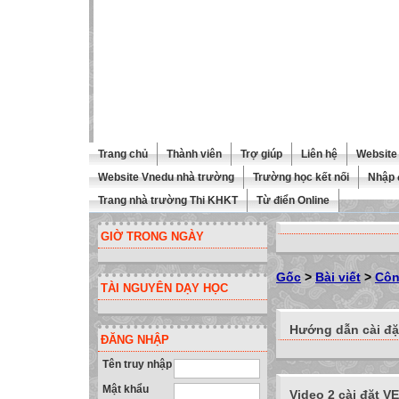
Trang chủ
Thành viên
Trợ giúp
Liên hệ
Website 
Website Vnedu nhà trường
Trường học kết nối
Nhập 
Trang nhà trường Thi KHKT
Từ điển Online
GIỜ TRONG NGÀY
Gốc
>
Bài viết
>
Côn
TÀI NGUYÊN DẠY HỌC
Hướng dẫn cài đặ
ĐĂNG NHẬP
Tên truy nhập
Mật khẩu
Video 2 cài đặt VE