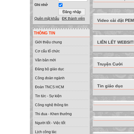
Ghi nhớ
Quên mật khẩu
ĐK thành viên
Video cài đặt PEMI
THÔNG TIN
LIÊN LẾT WEBSIT
Giới thiệu chung
Cơ cấu tổ chức
Văn bản mới
Truyện Cười
Đảng bộ giáo dục
Công đoàn ngành
Tin giáo dục
Đoàn TNCS HCM
Tin tức - Sự kiện
Công nghệ thông tin
Thi đua - Khen thưởng
Người tốt - Việc tốt
Lịch công tác