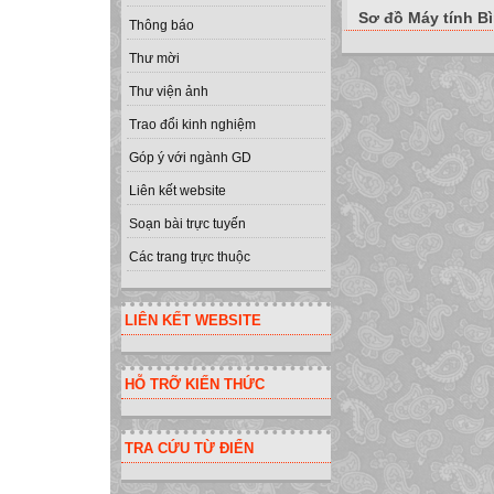
Sơ đồ Máy tính B
Thông báo
Thư mời
Thư viện ảnh
Trao đổi kinh nghiệm
Góp ý với ngành GD
Liên kết website
Soạn bài trực tuyến
Các trang trực thuộc
LIÊN KẾT WEBSITE
HỖ TRỠ KIẾN THỨC
TRA CỨU TỪ ĐIỂN