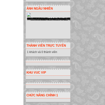
ẢNH NGẪU NHIÊN
THÀNH VIÊN TRỰC TUYẾN
1 khách và 0 thành viên
KHU VUC VIP
CHỨC NĂNG CHÍNH 1