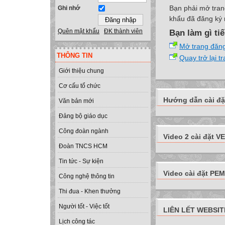
Bạn phải mở tran
Ghi nhớ
khẩu đã đăng ký 
Quên mật khẩu
ĐK thành viên
Bạn làm gì ti
Mở trang đăn
THÔNG TIN
Quay trở lại t
Giới thiệu chung
Cơ cấu tổ chức
Hướng dẫn cài đặ
Văn bản mới
Đảng bộ giáo dục
Công đoàn ngành
Video 2 cài đặt VE
Đoàn TNCS HCM
Tin tức - Sự kiện
Video cài đặt PEMI
Công nghệ thông tin
Thi đua - Khen thưởng
Người tốt - Việc tốt
LIÊN LẾT WEBSIT
Lịch công tác