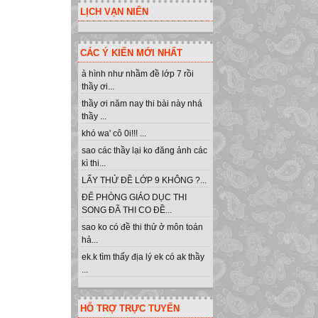
LỊCH VẠN NIÊN
CÁC Ý KIẾN MỚI NHẤT
à hình như nhầm đề lớp 7 rồi
thầy ơi...
thầy ơi năm nay thi bài này nhá
thầy ...
khó wa' cô 0i!!! ...
sao các thầy lại ko đăng ảnh các
kì thi...
LẤY THỬ ĐỀ LỚP 9 KHÔNG ?...
ĐỂ PHÒNG GIÁO DỤC THI
SONG ĐÃ THI CO ĐỀ...
sao ko có đề thi thử ở môn toán
hả...
ek.k tìm thấy địa lý ek có ak thầy
...
HỖ TRỢ TRỰC TUYẾN