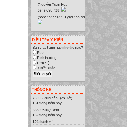
(Nguyễn Xuân Hóa -
0949.098.728)
(bonghongden431@yahoo.com.vn)
ĐIỀU TRA Ý KIẾN
Bạn thấy trang này như thế nào?
Đẹp
Bình thường
Đơn điệu
Ý kiến khác
THỐNG KÊ
739056
truy cập (
chi tiết
)
151
trong hôm nay
883096
lượt xem
152
trong hôm nay
104
thành viên