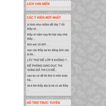
LỊCH VẠN NIÊN
CÁC Ý KIẾN MỚI NHẤT
à hình như nhầm đề lớp 7 rồi
thầy ơi...
thầy ơi năm nay thi bài này nhá
thầy ...
khó wa' cô 0i!!! ...
sao các thầy lại ko đăng ảnh các
kì thi...
LẤY THỬ ĐỀ LỚP 9 KHÔNG ?...
ĐỂ PHÒNG GIÁO DỤC THI
SONG ĐÃ THI CO ĐỀ...
sao ko có đề thi thử ở môn toán
hả...
ek.k tìm thấy địa lý ek có ak thầy
...
HỖ TRỢ TRỰC TUYẾN