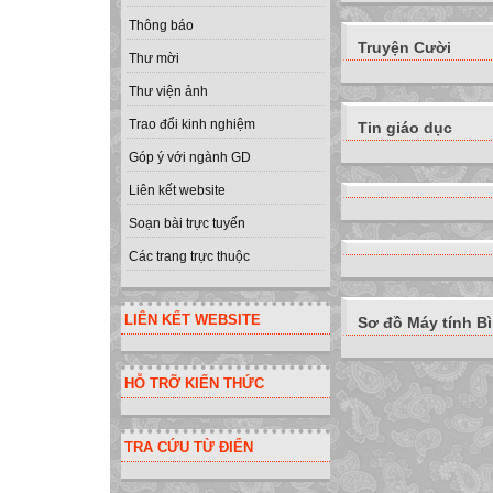
Thông báo
Truyện Cười
Thư mời
Thư viện ảnh
Trao đổi kinh nghiệm
Tin giáo dục
Góp ý với ngành GD
Liên kết website
Soạn bài trực tuyến
Các trang trực thuộc
LIÊN KẾT WEBSITE
Sơ đồ Máy tính B
HỖ TRỠ KIẾN THỨC
TRA CỨU TỪ ĐIỂN