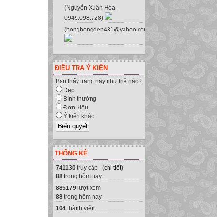
(Nguyễn Xuân Hóa -
0949.098.728)
(bonghongden431@yahoo.com.vn)
ĐIỀU TRA Ý KIẾN
Bạn thấy trang này như thế nào?
Đẹp
Bình thường
Đơn điệu
Ý kiến khác
THỐNG KÊ
741130
truy cập (
chi tiết
)
88
trong hôm nay
885179
lượt xem
88
trong hôm nay
104
thành viên