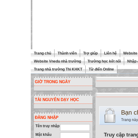
Trang chủ
Thành viên
Trợ giúp
Liên hệ
Website 
Website Vnedu nhà trường
Trường học kết nối
Nhập 
Trang nhà trường Thi KHKT
Từ điển Online
GIỜ TRONG NGÀY
TÀI NGUYÊN DẠY HỌC
Bạn c
ĐĂNG NHẬP
Trang này
Tên truy nhập
Truy cập tran
Mật khẩu