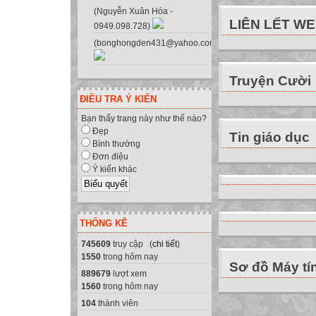
II. Listen:
(Nguyễn Xuân Hóa -
LIÊN LẾT W
0949.098.728)
PERIOD 61
(bonghongden431@yahoo.com.vn)
UNIT 10: LIFE
LESSON 2: SPE
Truyện Cười
I. Speak:
The Earth
ĐIỀU TRA Ý KIẾN
The Moon
Bạn thấy trang này như thế nào?
- Is there life on
Đẹp
Tin giáo dục
Bình thường
- Do you know an
Đơn điệu
expert (n):
Ý kiến khác
crater (n) = hole (
one –sixth:
THỐNG KÊ
Science for Fun 
745609
truy cập (
chi tiết
)
chương trình kho
1550
trong hôm nay
Sơ đồ Máy tí
New words:
889679
lượt xem
chuyên gia
1560
trong hôm nay
hố, miệng núi lử
104
thành viên