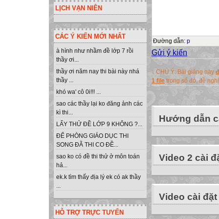
PERIOD 61
LỊCH VẠN NIÊN
UNIT 10: LIFE
LESSON 2: SPE
CÁC Ý KIẾN MỚI NHẤT
water
Đường dẫn
:
p
mountains
à hình như nhầm đề lớp 7 rồi
Gửi ý kiến
thầy ơi...
gas
thầy ơi năm nay thi bài này nhá
↓ CHÚ Ý: Bài giảng này
đ
little creatures
thầy ...
1 file
trong số đó, đề ng
minerals
khó wa' cô 0i!!! ...
gemstones
sao các thầy lại ko đăng ảnh các
plants
kì thi...
Hướng dẫn cà
microorganism
LẤY THỬ ĐỀ LỚP 9 KHÔNG ?...
ĐỂ PHÒNG GIÁO DỤC THI
Nam: What do th
SONG ĐÃ THI CO ĐỀ...
Video 2 cài đ
Hung: There migh
sao ko có đề thi thử ở môn toán
hả...
Nam: And what ab
ek.k tìm thấy địa lý ek có ak thầy
spots on the righ
...
Hung: Well, they 
Video cài đặt
There may be a lo
HỖ TRỢ TRỰC TUYẾN
Mars.