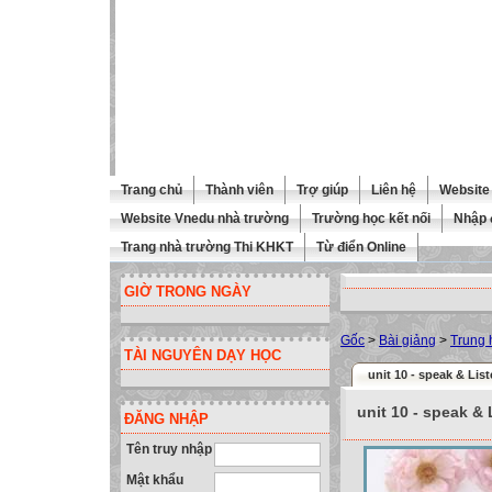
Trang chủ
Thành viên
Trợ giúp
Liên hệ
Website 
Website Vnedu nhà trường
Trường học kết nối
Nhập 
Trang nhà trường Thi KHKT
Từ điển Online
GIỜ TRONG NGÀY
Gốc
>
Bài giảng
>
Trung 
TÀI NGUYÊN DẠY HỌC
unit 10 - speak & Lis
unit 10 - speak & 
ĐĂNG NHẬP
Tên truy nhập
Mật khẩu