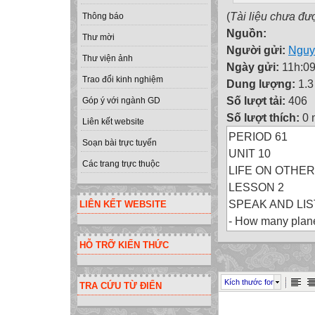
(
Tài liệu chưa đư
Thông báo
Nguồn:
Thư mời
Người gửi:
Nguy
Thư viện ảnh
Ngày gửi:
11h:09
Trao đổi kinh nghiệm
Dung lượng:
1.
Số lượt tải:
406
Góp ý với ngành GD
Số lượt thích:
0 
Liên kết website
PERIOD 61
Soạn bài trực tuyến
UNIT 10
Các trang trực thuộc
LIFE ON OTHE
LESSON 2
SPEAK AND LI
LIÊN KẾT WEBSITE
- How many plane
- What are they?
HỖ TRỠ KIẾN THỨC
- Which planet is 
- Do you know an
Kích thước font
TRA CỨU TỪ ĐIỂN
I. Speak: