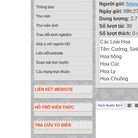
Người gửi:
Nguy
Thông báo
Ngày gửi:
09h:27
Thư mời
Dung lượng:
2.
Số lượt tải:
30
Thư viện ảnh
Số lượt thích:
0 
Trao đổi kinh nghiệm
Các Loài Hoa
Góp ý với ngành GD
Tên: Cường, Sin
Liên kết website
Hoa hồng
Soạn bài trực tuyến
Hoa Cúc
Hoa Ly
Các trang trực thuộc
Hoa Chuông
Hoa Phong Lan
LIÊN KẾT WEBSITE
Kích thước font
HỖ TRỠ KIẾN THỨC
TRA CỨU TỪ ĐIỂN