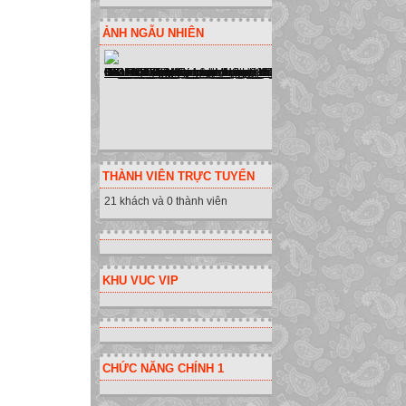
ẢNH NGẪU NHIÊN
THÀNH VIÊN TRỰC TUYẾN
21 khách và 0 thành viên
KHU VUC VIP
CHỨC NĂNG CHÍNH 1