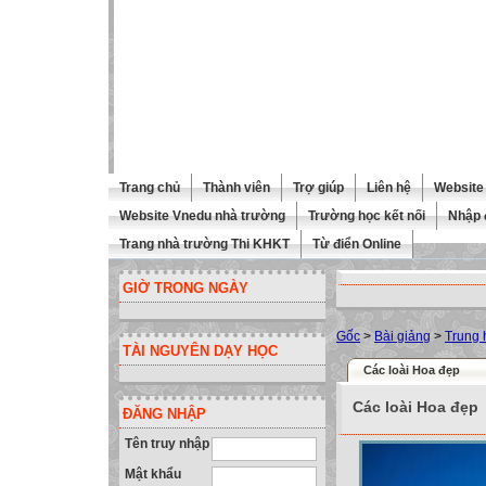
Trang chủ
Thành viên
Trợ giúp
Liên hệ
Website 
Website Vnedu nhà trường
Trường học kết nối
Nhập 
Trang nhà trường Thi KHKT
Từ điển Online
GIỜ TRONG NGÀY
Gốc
>
Bài giảng
>
Trung 
TÀI NGUYÊN DẠY HỌC
Các loài Hoa đẹp
Các loài Hoa đẹp
ĐĂNG NHẬP
Tên truy nhập
Mật khẩu