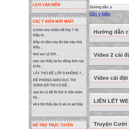
LỊCH VẠN NIÊN
Đường dẫn
:
p
Gửi ý kiến
CÁC Ý KIẾN MỚI NHẤT
à hình như nhầm đề lớp 7 rồi
Hướng dẫn cà
thầy ơi...
thầy ơi năm nay thi bài này nhá
thầy ...
Video 2 cài đ
khó wa' cô 0i!!! ...
sao các thầy lại ko đăng ảnh các
kì thi...
LẤY THỬ ĐỀ LỚP 9 KHÔNG ?...
Video cài đặt
ĐỂ PHÒNG GIÁO DỤC THI
SONG ĐÃ THI CO ĐỀ...
sao ko có đề thi thử ở môn toán
hả...
LIÊN LẾT W
ek.k tìm thấy địa lý ek có ak thầy
...
Truyện Cười
HỖ TRỢ TRỰC TUYẾN