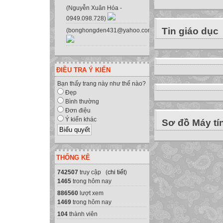
(Nguyễn Xuân Hóa -
0949.098.728)
Tin giáo dục
(bonghongden431@yahoo.com.vn)
ĐIỀU TRA Ý KIẾN
Bạn thấy trang này như thế nào?
Đẹp
Bình thường
Đơn điệu
Ý kiến khác
Sơ đồ Máy tí
THỐNG KÊ
742507
truy cập (
chi tiết
)
1465
trong hôm nay
886560
lượt xem
1469
trong hôm nay
104
thành viên