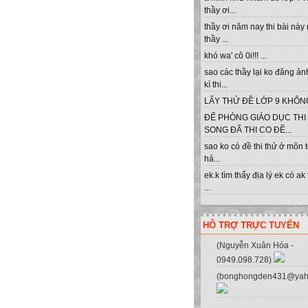
thầy ơi...
thầy ơi năm nay thi bài này
thầy ...
khó wa' cô 0i!!! ...
sao các thầy lại ko đăng ản
kì thi...
LẤY THỬ ĐỀ LỚP 9 KHÔNG 
ĐỂ PHÒNG GIÁO DỤC THI
SONG ĐÃ THI CO ĐỀ...
sao ko có đề thi thử ở môn 
hả...
ek.k tìm thấy địa lý ek có ak
...
HỖ TRỢ TRỰC TUYẾN
(Nguyễn Xuân Hóa -
0949.098.728)
(bonghongden431@yah