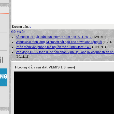
Đường dẫn
:
p
Gửi ý kiến
Kế hoạch thi giải toán qua internet năm học 2011-2012
(12/11/11)
Windows 8 trình làng, Microsoft bất ngờ cho download rộng rãi
(10/11/1
Phần mềm văn phòng mã nguồn mở : LibreOffice 3.4.2
(10/11/11)
Vân động HSSV toàn quốc bầu chọn Vịnh Hạ Long là kỳ quan thiên nhi
(10/11/11)
Hướng dẫn cài đặt VEMIS 1.3 new)