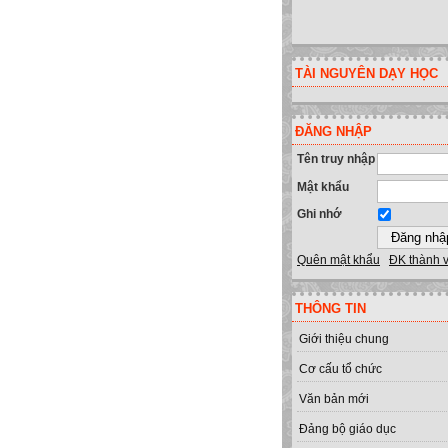
TÀI NGUYÊN DẠY HỌC
ĐĂNG NHẬP
Tên truy nhập
Mật khẩu
Ghi nhớ
Quên mật khẩu
ĐK thành 
THÔNG TIN
Giới thiệu chung
Cơ cấu tổ chức
Văn bản mới
Đảng bộ giáo dục