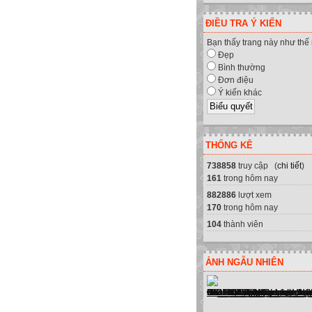
ĐIỀU TRA Ý KIẾN
Bạn thấy trang này như thế
Đẹp
Bình thường
Đơn điệu
Ý kiến khác
THỐNG KÊ
738858
truy cập (
chi tiết
)
161
trong hôm nay
882886
lượt xem
170
trong hôm nay
104
thành viên
ẢNH NGẪU NHIÊN
n cung cấp sửa chữa máy tính, má