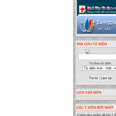
TRA CỨU TỪ ĐIỂN
Tra theo từ điển:
LỊCH VẠN NIÊN
CÁC Ý KIẾN MỚI NHẤT
à hình như nhầm đề lớp 7 r