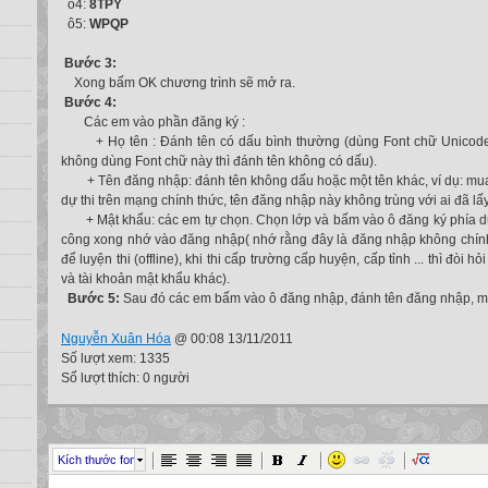
ô4:
8TPY
ô5:
WPQP
Bước 3:
Xong bấm OK chương trình sẽ mở ra.
Bước 4:
Các em vào phần đăng ký :
+ Họ tên : Đánh tên có dấu bình thường (dùng Font chữ Unic
không dùng Font chữ này thì đánh tên không có dấu).
+ Tên đăng nhập: đánh tên không dấu hoặc một tên khác, ví dụ: mu
dự thi trên mạng chính thức, tên đăng nhập này không trùng với ai đã lấy
+ Mật khẩu: các em tự chọn. Chọn lớp và bấm vào ô đăng ký phía d
công xong nhớ vào đăng nhập( nhớ rằng đây là đăng nhập không chính
để luyện thi (offline), khi thi cấp trường cấp huyện, cấp tỉnh ... thì đòi h
và tài khoản mật khẩu khác).
Bước 5:
Sau đó các em bấm vào ô đăng nhập, đánh tên đăng nhập, mật
Nguyễn Xuân Hóa
@ 00:08 13/11/2011
Số lượt xem: 1335
Số lượt thích: 0 người
Kích thước font