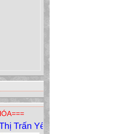
HÓA===
rấn Yên Minh - Yên Minh - Hà Gia