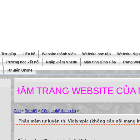
Trợ giúp
Liên hệ
Website thành viên
Website học tập
Website Ngu
Trường học kết nối
Nhập điểm Vnedu
Máy tính Bình Hóa
Trang We
T
Từ điển Online
ĂM TRANG WEBSITE CỦA NHÀ
Gốc
>
Bài viết
>
Công nghệ thông tin
>
Phần mềm tự luyện thi Violympic (không cần nối mạng In