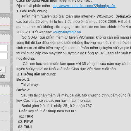
Cách sử dụng Phần mềm luyện thi Violympic:
Địa chỉ tải phần mềm:
http://www.mediafire.com/?2jnhmjgxe0x
1. Giới thiệu chung
Phần mềm "Luyện tập giải toán qua internet -
ViOlympic_Setup.ex
các bài của 25 vòng thi từ lớp 1 đến lớp 9 năm học 2008-2009. HS có t
qua internet mà không cần mạng trước khi các em làm chính thức đư
2009-2010 từ website:
www.violympic.vn
.
Sở GD-ĐT gửi phần mềm tự luyện ViOlympic không cần nối mạng (
vòng thi) để tạo điều kiện phổ biến (không thương mại hóa) hình thức th
sinh chưa có điều kiện truy cập Internet.
Phần mềm tự luyện ViOlympic 
thi chỉ cung cấp cho máy tính ViOlympic do Công ty CP Elead sản xuất t
học đường.
Các em học sinh muốn làm quen với 35 vòng thi của năm nay có thể
luyện ViOlympic" do Nhà xuất bản Giáo dục Việt Nam xuất bản.
2. Hướng dẫn sử dụng:
viên
Bước 1:
Tải về máy.
Bước 2:
Sau khi tải phần mềm về máy, cài đặt. Mở chương trình, bấm dùng lầ
key. Các thầy cô và các em hãy nhập như sau:
Serial gồm 2 ô : ô 1: nhập 25 ; ô 2: nhập 767.
Phần key có 5 ô : nhập theo thứ tự :
ô1:
TIRR
ô2:
PIPW
ô3:
T8UI