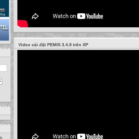
Video cài đặt PEMIS 3.4.9 trên XP
ồi