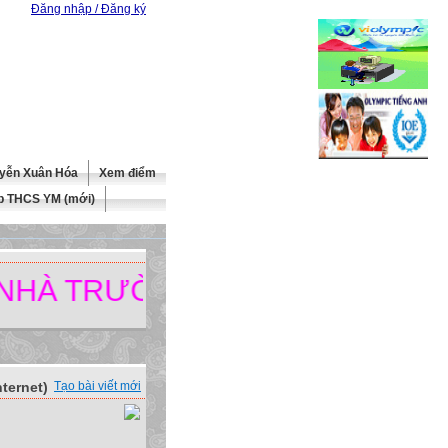
Đăng nhập / Đăng ký
yễn Xuân Hóa
Xem điểm
b THCS YM (mới)
 TRƯỜNG.
ternet)
Tạo bài viết mới