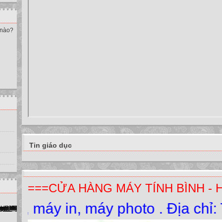
 nào?
Tin giáo dục
===CỬA HÀNG MÁY TÍNH BÌNH - 
y in, máy photo . Địa chỉ: Thị T