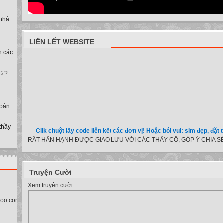
 nhá
LIÊN LẾT WEBSITE
h các
?...
toán
 thầy
Clik chuột lấy code liên kết các đơn vị! Hoặc bói vui: sim đẹp, đặt tên cho
RẤT HÂN HẠNH ĐƯỢC GIAO LƯU VỚI CÁC THẦY CÔ, GÓP Ý CHIA SẺ
Truyện Cười
Xem truyện cười
oo.com.vn)