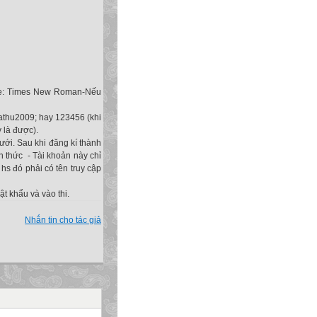
ode: Times New Roman-Nếu
athu2009; hay 123456 (khi
 là được).
ưới. Sau khi đăng kí thành
 thức - Tài khoản này chỉ
ỏi hs đó phải có tên truy cập
 khẩu và vào thi.
Nhắn tin cho tác giả