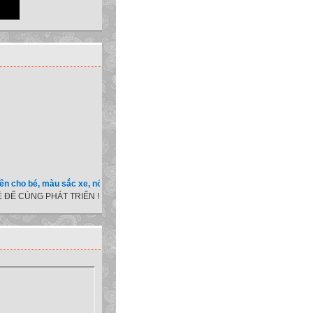
 bé, màu sắc xe, nốt ruồi, xem tuổi.v.v.v )
 ĐỂ CÙNG PHÁT TRIỂN !