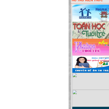
HỖ TRỠ KIẾN THỨC