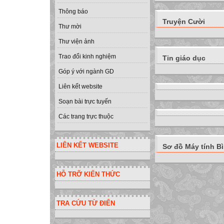
Thông báo
Truyện Cười
Thư mời
Thư viện ảnh
Trao đổi kinh nghiệm
Tin giáo dục
Góp ý với ngành GD
Liên kết website
Soạn bài trực tuyến
Các trang trực thuộc
LIÊN KẾT WEBSITE
Sơ đồ Máy tính B
HỖ TRỠ KIẾN THỨC
TRA CỨU TỪ ĐIỂN