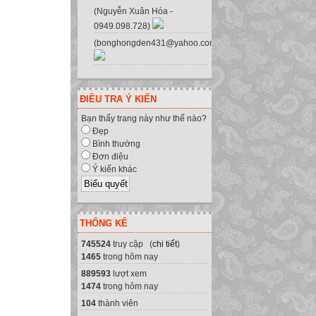
(Nguyễn Xuân Hóa -
0949.098.728)
(bonghongden431@yahoo.com.vn)
ĐIỀU TRA Ý KIẾN
Bạn thấy trang này như thế nào?
Đẹp
Bình thường
Đơn điệu
Ý kiến khác
THỐNG KÊ
745524
truy cập (
chi tiết
)
1465
trong hôm nay
889593
lượt xem
1474
trong hôm nay
104
thành viên