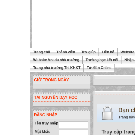
Trang chủ
Thành viên
Trợ giúp
Liên hệ
Website 
Website Vnedu nhà trường
Trường học kết nối
Nhập 
Trang nhà trường Thi KHKT
Từ điển Online
GIỜ TRONG NGÀY
TÀI NGUYÊN DẠY HỌC
Bạn c
ĐĂNG NHẬP
Trang này
Tên truy nhập
Truy cập tran
Mật khẩu