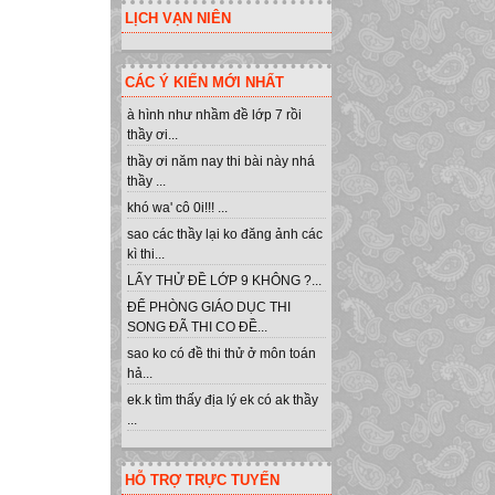
LỊCH VẠN NIÊN
CÁC Ý KIẾN MỚI NHẤT
à hình như nhầm đề lớp 7 rồi
thầy ơi...
thầy ơi năm nay thi bài này nhá
thầy ...
khó wa' cô 0i!!! ...
sao các thầy lại ko đăng ảnh các
kì thi...
LẤY THỬ ĐỀ LỚP 9 KHÔNG ?...
ĐỂ PHÒNG GIÁO DỤC THI
SONG ĐÃ THI CO ĐỀ...
sao ko có đề thi thử ở môn toán
hả...
ek.k tìm thấy địa lý ek có ak thầy
...
HỖ TRỢ TRỰC TUYẾN