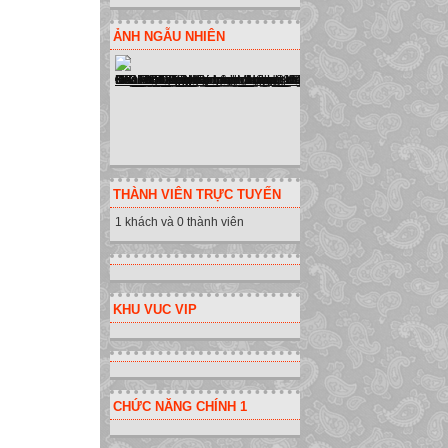
ẢNH NGẪU NHIÊN
THÀNH VIÊN TRỰC TUYẾN
1 khách và 0 thành viên
KHU VUC VIP
CHỨC NĂNG CHÍNH 1