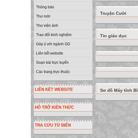
Thông báo
Truyện Cười
Thư mời
Thư viện ảnh
Trao đổi kinh nghiệm
Tin giáo dục
Góp ý với ngành GD
Liên kết website
Soạn bài trực tuyến
Các trang trực thuộc
LIÊN KẾT WEBSITE
Sơ đồ Máy tính B
HỖ TRỠ KIẾN THỨC
TRA CỨU TỪ ĐIỂN