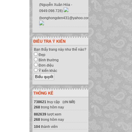
(Nguyễn Xuân Hóa -
0949.098.728)
(bonghongden431@yahoo.com.vn)
ĐIỀU TRA Ý KIẾN
Bạn thấy trang này như thế nào?
Đẹp
Bình thường
Đơn điệu
Ý kiến khác
THỐNG KÊ
738621
truy cập (
chi tiết
)
268
trong hôm nay
882639
lượt xem
268
trong hôm nay
104
thành viên