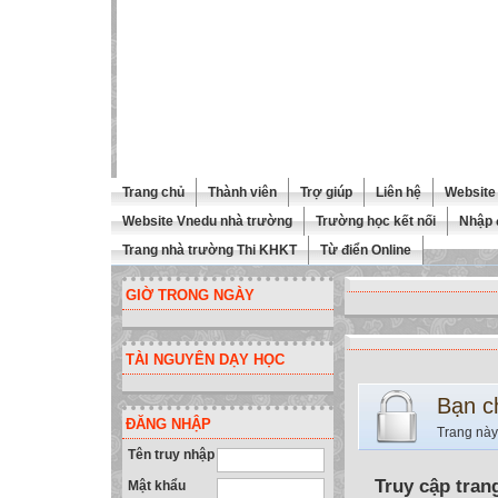
Trang chủ
Thành viên
Trợ giúp
Liên hệ
Website 
Website Vnedu nhà trường
Trường học kết nối
Nhập 
Trang nhà trường Thi KHKT
Từ điển Online
GIỜ TRONG NGÀY
TÀI NGUYÊN DẠY HỌC
Bạn c
ĐĂNG NHẬP
Trang này
Tên truy nhập
Truy cập tran
Mật khẩu