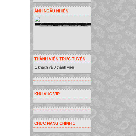
ẢNH NGẪU NHIÊN
THÀNH VIÊN TRỰC TUYẾN
1 khách và 0 thành viên
KHU VUC VIP
CHỨC NĂNG CHÍNH 1