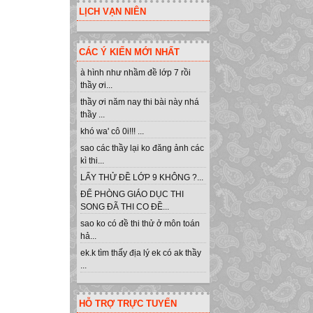
LỊCH VẠN NIÊN
CÁC Ý KIẾN MỚI NHẤT
à hình như nhầm đề lớp 7 rồi
thầy ơi...
thầy ơi năm nay thi bài này nhá
thầy ...
khó wa' cô 0i!!! ...
sao các thầy lại ko đăng ảnh các
kì thi...
LẤY THỬ ĐỀ LỚP 9 KHÔNG ?...
ĐỂ PHÒNG GIÁO DỤC THI
SONG ĐÃ THI CO ĐỀ...
sao ko có đề thi thử ở môn toán
hả...
ek.k tìm thấy địa lý ek có ak thầy
...
HỖ TRỢ TRỰC TUYẾN