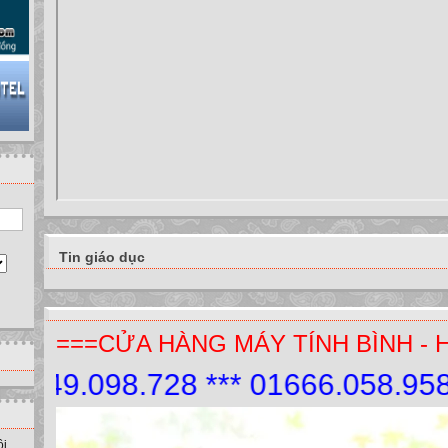
Tin giáo dục
===CỬA HÀNG MÁY TÍNH BÌNH - 
9.098.728 *** 01666.058.958.
ồi