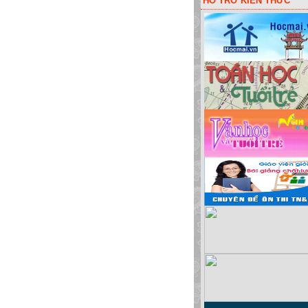
HỖ TRỠ KIẾN THỨC
uột lấy code liên kết các đơn vị! Hoặc bói vui: sim đẹp, đặt tên cho bé, màu sắc x