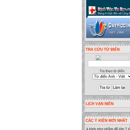
TRA CỨU TỪ ĐIỂN
Tra theo từ điển:
LỊCH VẠN NIÊN
nh - Yên Minh - Hà Giang. ĐT:094
CÁC Ý KIẾN MỚI NHẤT
à hình như nhầm đề lớp 7 r