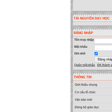
TÀI NGUYÊN DẠY HỌC
ĐĂNG NHẬP
Tên truy nhập
Mật khẩu
Ghi nhớ
Quên mật khẩu
ĐK thành 
THÔNG TIN
Giới thiệu chung
Cơ cấu tổ chức
Văn bản mới
Đảng bộ giáo dục