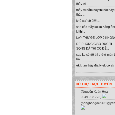
thầy ơi...
thầy ơi năm nay thi bài này
thầy ...
khó wa' cô 0i!!! ...
sao các thầy lại ko đăng ản
kì thi...
LẤY THỬ ĐỀ LỚP 9 KHÔNG 
ĐỂ PHÒNG GIÁO DỤC THI
SONG ĐÃ THI CO ĐỀ...
sao ko có đề thi thử ở môn 
hả...
ek.k tìm thấy địa lý ek có ak
...
HỖ TRỢ TRỰC TUYẾN
(Nguyễn Xuân Hóa -
0949.098.728)
(bonghongden431@yah