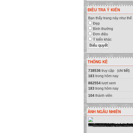
ĐIỀU TRA Ý KIẾN
Bạn thấy trang này như thế
Đẹp
Bình thường
Đơn điệu
Ý kiến khác
THỐNG KÊ
738536
truy cập (
chi tiết
)
183
trong hôm nay
882554
lượt xem
183
trong hôm nay
104
thành viên
ẢNH NGẪU NHIÊN