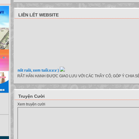
LIÊN LẾT WEBSITE
e, nốt ruồi, xem tuổi.v.v.v )
RẤT HÂN HẠNH ĐƯỢC GIAO LƯU VỚI CÁC THẦY CÔ, GÓP Ý CHIA SẺ
Truyện Cười
Xem truyện cười