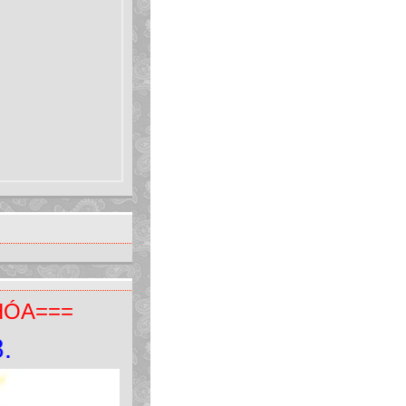
HÓA===