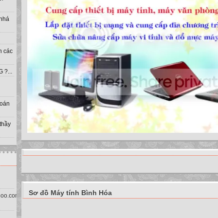
 nhá
h các
?...
toán
 thầy
Sơ đồ Máy tính Bình Hóa
oo.com.vn)