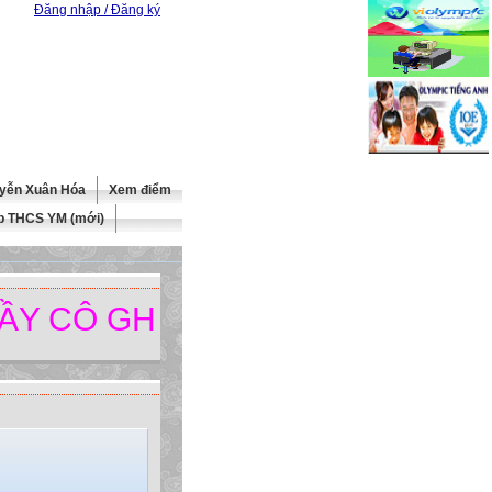
Đăng nhập / Đăng ký
yễn Xuân Hóa
Xem điểm
b THCS YM (mới)
Ô GHÉ THĂM TRANG WEBSITE