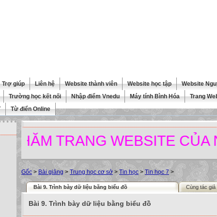
Trợ giúp
Liên hệ
Website thành viên
Website học tập
Website Ngu
Trường học kết nối
Nhập điểm Vnedu
Máy tính Bình Hóa
Trang We
T
Từ điển Online
ĂM TRANG WEBSITE CỦA NHÀ 
Gốc
>
Bài giảng
>
Trung học cơ sở
>
Tin học
>
Tin học 7
>
Bài 9. Trình bày dữ liệu bằng biểu đồ
Cùng tác giả
Bài 9. Trình bày dữ liệu bằng biểu đồ