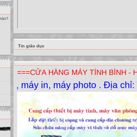
 nào?
Tin giáo dục
===CỬA HÀNG MÁY TÍNH BÌNH - 
y in, máy photo . Địa chỉ: Thị T