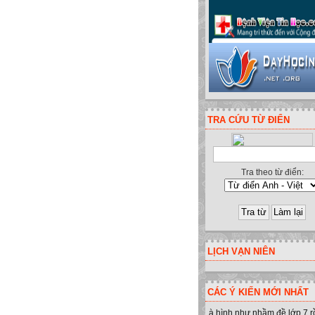
TRA CỨU TỪ ĐIỂN
Tra theo từ điển:
LỊCH VẠN NIÊN
CÁC Ý KIẾN MỚI NHẤT
à hình như nhầm đề lớp 7 r