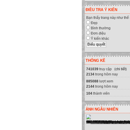
ĐIỀU TRA Ý KIẾN
Bạn thấy trang này như thế
Đẹp
Bình thường
Đơn điệu
Ý kiến khác
THỐNG KÊ
741039
truy cập (
chi tiết
)
2134
trong hôm nay
n cung cấp sửa chữa máy tính, má
885088
lượt xem
2144
trong hôm nay
104
thành viên
ẢNH NGẪU NHIÊN