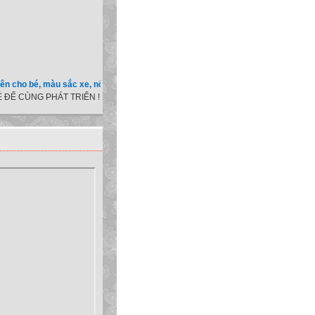
bé, màu sắc xe, nốt ruồi, xem tuổi.v.v.v )
 ĐỂ CÙNG PHÁT TRIỂN !