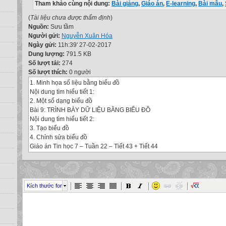
Tham khảo cùng nội dung:
Bài giảng
,
Giáo án
,
E-learning
,
Bài mẫu
,
(
Tài liệu chưa được thẩm định
)
Nguồn:
Sưu tầm
Người gửi:
Nguyễn Xuân Hóa
Ngày gửi:
11h:39' 27-02-2017
Dung lượng:
791.5 KB
Số lượt tải:
274
Số lượt thích:
0 người
1. Minh họa số liệu bằng biểu đồ
Nội dung tìm hiểu tiết 1:
2. Một số dạng biểu đồ
Bài 9: TRÌNH BÀY DỮ LIỆU BẰNG BIỂU ĐỒ
Nội dung tìm hiểu tiết 2:
3. Tạo biểu đồ
4. Chỉnh sửa biểu đồ
Giáo án Tin học 7 – Tuần 22 – Tiết 43 + Tiết 44
Giới thiệu nội dung:
1. Minh hoạ số liệu bằng biểu đồ
Quang sát bảng tính, biểu đồ dưới đây và đưa ra nhận xét.
Bảng thống kê số học sinh giỏi theo từng năm
Kích thước font
Giáo án Tin học 7 – Tuần 22 – Tiết 43
1. Minh hoạ số liệu bằng biểu đồ
Biểu đồ thống kê số học sinh giỏi theo từng năm
Giáo án Tin học 7 – Tuần 22 – Tiết 43