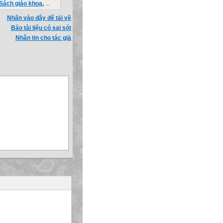
Sách giáo khoa
,
...
Nhấn vào đây để tải về
Báo tài liệu có sai sót
Nhắn tin cho tác giả