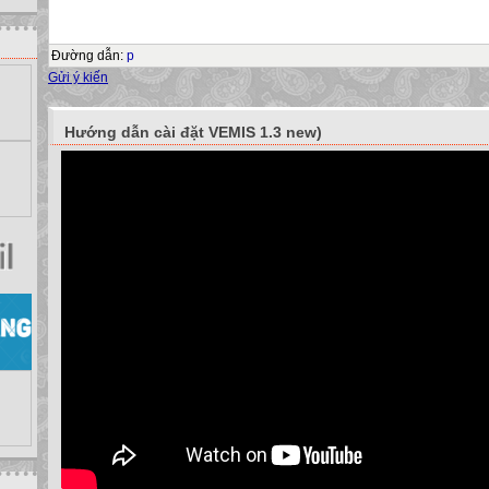
Ghi nhớ:
Biểu đồ là cách minh họa dữ liệu sinh động và trực quan.
-Dễ so sánh dữ liệu hơn, dễ đoán xu hướng tăng hoặc giảm của dữ liệ
Đường dẫn
:
p
Giáo án Tin học 7 – Tuần 22 – Tiết 43
Gửi ý kiến
Một số dạng biểu đồ phổ biến nhất
? Trong chương trình phổ thông em đã được học các loại biểu đồ nào
Biểu đồ cột
Hướng dẫn cài đặt VEMIS 1.3 new)
Biểu đồ đường gấp khúc
Biểu đồ hình tròn
? Nêu tác dụng riêng của từng loại biểu đồ
2. Một số dạng biểu đồ
Giáo án Tin học 6 – Tuần 20 – Tiết 39
Một số dạng biểu đồ phổ biến nhất
Biểu đồ cột
Biểu đồ đường gấp khúc
Biểu đồ hình tròn
Ghi nhớ:
-Biểu đồ hình cột: Rất thích hợp để so sánh dữ liệu có trong nhiều cột.
-Biểu đồ đường gấp khúc: Dùng để so sáh dữ liệu, đặc biệt là mô tả xu
dữ liệu.
-Biểu đồ hình tròn: Thích hợp để mô tả tỉ lệ của giá trị dữ liệu so với tổng
2. Một số dạng biểu đồ
Giáo án Tin học 7 – Tuần 22 – Tiết 44
Trong chương trình bảng tính, biểu đồ được tạo từ dữ liệu trên trang tín
liệu của bảng tính như thế nào, em xem ví dụ sau.