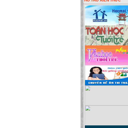
HỖ TRỠ KIẾN THỨC