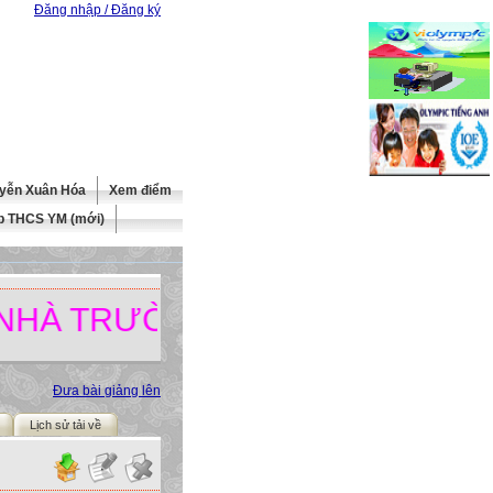
Đăng nhập / Đăng ký
yễn Xuân Hóa
Xem điểm
b THCS YM (mới)
TRƯỜNG.
Đưa bài giảng lên
Lịch sử tải về