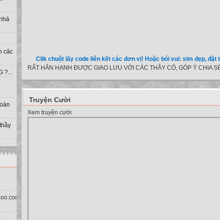
Ghi nhớ:
1. Nháy chuột trên biểu đồ và nháy lệnh Copy
 nhá
2. Mở văn bản Word và nháy nút lệnh Paste trên thanh công cụ.
Hết bài
h các
Clik chuột lấy code liên kết các đơn vị! Hoặc bói vui: sim đẹp, đặt tên cho 
RẤT HÂN HẠNH ĐƯỢC GIAO LƯU VỚI CÁC THẦY CÔ, GÓP Ý CHIA SẺ
?...
Truyện Cười
toán
Xem truyện cười
 thầy
oo.com.vn)