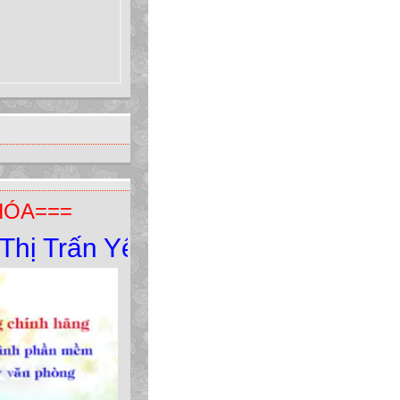
HÓA===
rấn Yên Minh - Yên Minh - Hà Gia