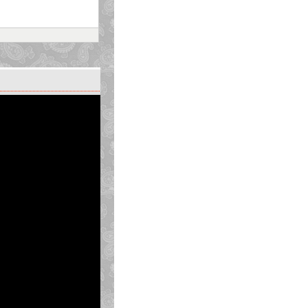
u
 thế tăng hoặc giảm của
 thể.
h. Để biết biểu đồ từ dữ