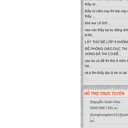
thầy ơi...
thầy ơi năm nay thi bài này
thầy ...
khó wa' cô 0i!!! ...
sao các thầy lại ko đăng ản
kì thi...
LẤY THỬ ĐỀ LỚP 9 KHÔNG 
ĐỂ PHÒNG GIÁO DỤC THI
SONG ĐÃ THI CO ĐỀ...
sao ko có đề thi thử ở môn 
hả...
ek.k tìm thấy địa lý ek có ak
...
HỖ TRỢ TRỰC TUYẾN
(Nguyễn Xuân Hóa -
0949.098.728)
(bonghongden431@yah