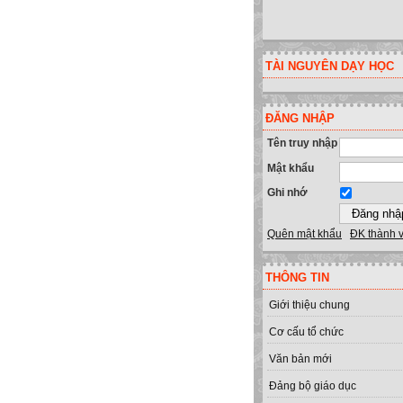
TÀI NGUYÊN DẠY HỌC
ĐĂNG NHẬP
Tên truy nhập
Mật khẩu
Ghi nhớ
Quên mật khẩu
ĐK thành 
THÔNG TIN
Giới thiệu chung
Cơ cấu tổ chức
Văn bản mới
Đảng bộ giáo dục