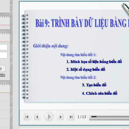
viên
1
/
13