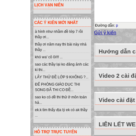
hiện các nội dun
LỊCH VẠN NIÊN
Khởi động Turbo
Quan sát màn hìn
CÁC Ý KIẾN MỚI NHẤT
Nhận biết các th
Đường dẫn
:
p
Thao tác với tha
à hình như nhầm đề lớp 7 rồi
Gửi ý kiến
thầy ơi...
Thoát khỏi Turbo
thầy ơi năm nay thi bài này nhá
KHỞI ĐỘNG CH
thầy ...
Hướng dẫn cà
1. Chạy chương 
khó wa' cô 0i!!! ...
Trên màn hình de
sao các thầy lại ko đăng ảnh các
TP, chọn thư mục
kì thi...
Video 2 cài đ
Trên màn hình de
LẤY THỬ ĐỀ LỚP 9 KHÔNG ?...
2. Chạy chương 
ĐỂ PHÒNG GIÁO DỤC THI
Trên màn hình de
SONG ĐÃ THI CO ĐỀ...
TP, chọn thư mục
sao ko có đề thi thử ở môn toán
Video cài đặt
hả...
Trên màn hình de
ek.k tìm thấy địa lý ek có ak thầy
SUPPLEMENT 
...
MÀN HÌNH LÀM
LIÊN LẾT W
Tên File chương 
HỖ TRỢ TRỰC TUYẾN
Con trỏ soạn thả