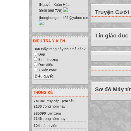
Thanh menu (tha
(Nguyễn Xuân Hóa -
0949.098.728)
Truyện Cười
Dòng hướng dẫn
(bonghongden431@yahoo.com.vn)
Dòng
Cột
Vùng soạn thảo
Tin giáo dục
MENU BAR
ĐIỀU TRA Ý KIẾN
* Nhấn phím F10
Bạn thấy trang này như thế nào?
* Sử dụng các p
Đẹp
Bình thường
Di chuyển sang t
Đơn điệu
Di chuyển sang p
Ý kiến khác
MENU BAR
* Nhấn ENTER đ
Sơ đồ Máy tí
* Nhấn tổ hợp p
THỐNG KÊ
* Nhấn tổ hợp p
741041
truy cập (
chi tiết
)
* Nhấn tổ hợp p
2136
trong hôm nay
* Nhấn tổ hợp p
885090
lượt xem
* Nhấn tổ hợp p
2146
trong hôm nay
* Nhấn tổ hợp p
104
thành viên