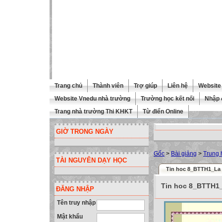
Trang chủ
Thành viên
Trợ giúp
Liên hệ
Website 
Website Vnedu nhà trường
Trường học kết nối
Nhập 
Trang nhà trường Thi KHKT
Từ điển Online
GIỜ TRONG NGÀY
Gốc
>
Bài giảng
>
Trung 
TÀI NGUYÊN DẠY HỌC
Tin hoc 8_BTTH1_La 
Tin hoc 8_BTTH1_
ĐĂNG NHẬP
Tên truy nhập
Mật khẩu