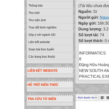
(
Tài liệu chưa đư
Thông báo
Nguồn:
St
Thư mời
Người gửi:
Nguy
Thư viện ảnh
Ngày gửi:
16h:30
Trao đổi kinh nghiệm
Dung lượng:
3.
Số lượt tải:
74
Góp ý với ngành GD
Số lượt thích:
0 
Liên kết website
Soạn bài trực tuyến
INFORMATICS
Các trang trực thuộc
8
Đặng Hữu Hoàn
NEW SOUTH A
LIÊN KẾT WEBSITE
PRACTICAL EX
Thời gian 1 tiết
HỖ TRỠ KIẾN THỨC
LÀM QUEN
VỚI TURBO PA
Kích thước font
TRA CỨU TỪ ĐIỂN
EXERCISE 1
Làm quen với việ