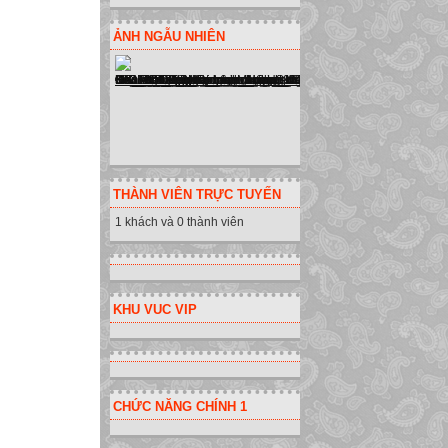
* Nhấn tổ hợp p
* Nhấn tổ hợp p
ẢNH NGẪU NHIÊN
* Nhấn tổ hợp p
* Nhấn tổ hợp p
* Sử dụng các p
Di chuyển lên gi
Di chuyển xuống 
THOÁT KHỎI T
* Nhấn tổ hợp p
THÀNH VIÊN TRỰC TUYẾN
Click chọn
1 khách và 0 thành viên
* Nhấn tổ hợp ph
EXERCISE 2
Soạn thảo, lưu, 
KHU VUC VIP
hiện các nội dun
Khởi động Turbo
Gõ các dòng lệnh
Lưu chương trình
CHỨC NĂNG CHÍNH 1
Dịch chương trìn
Chạy chương trì