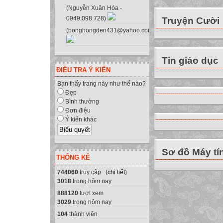
Viết chương trình
(Nguyễn Xuân Hóa -
0949.098.728)
Truyện Cười
Là viết các lệnh 
(bonghongden431@yahoo.com.vn)
Chương trình máy
Chương trình máy
thực hiện được
Tin giáo dục
Khi thực hiện ch
ĐIỀU TRA Ý KIẾN
Máy tính sẽ thực 
Bạn thấy trang này như thế nào?
Thực hiện xong mộ
Đẹp
Bình thường
lệnh cuối.
Đơn điệu
Hãy nhặt rác;
Ý kiến khác
Bắt đầu
Tiến 2 bước,
Sơ đồ Máy tí
Quay trái, tiến 1
THỐNG KÊ
Nhặt rác;
744060
truy cập (
chi tiết
)
Quay phải, tiến 
3018
trong hôm nay
Quay trái, tiến 2
888120
lượt xem
Bỏ rác vào thùng
3029
trong hôm nay
Kết thúc.
104
thành viên