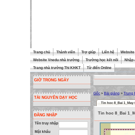
Trang chủ
Thành viên
Trợ giúp
Liên hệ
Website 
Website Vnedu nhà trường
Trường học kết nối
Nhập 
Trang nhà trường Thi KHKT
Từ điển Online
GIỜ TRONG NGÀY
Gốc
>
Bài giảng
>
Trung 
TÀI NGUYÊN DẠY HỌC
Tin hoc 8_Bai 1_May 
Tin hoc 8_Bai 1_M
ĐĂNG NHẬP
Tên truy nhập
Mật khẩu