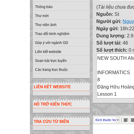
(
Tài liệu chưa đư
Thông báo
Nguồn:
St
Thư mời
Người gửi:
Nguy
Thư viện ảnh
Ngày gửi:
16h:22
Trao đổi kinh nghiệm
Dung lượng:
2.
Số lượt tải:
46
Góp ý với ngành GD
Số lượt thích:
0 
Liên kết website
NEW SOUTH A
Soạn bài trực tuyến
Các trang trực thuộc
INFORMATICS
8
Đặng Hữu Hoàn
LIÊN KẾT WEBSITE
Lesson 1
MÁY TÍNH
HỖ TRỠ KIẾN THỨC
VÀ
CHƯƠNG TRÌNH
Kích thước font
TRA CỨU TỪ ĐIỂN
Thời gian 1 tiết
CON NGƯỜI RA