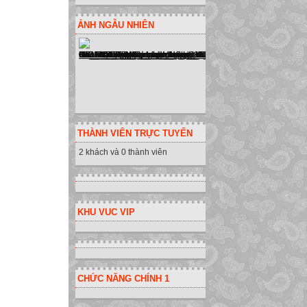
Ví dụ về chương 
Tại sao cần viết 
ẢNH NGẪU NHIÊN
Việc viết nhiều l
điều khiển máy t
CHƯƠNG TRÌNH
010101001001
110101011011
Thông tin đưa và
0 và 1: dãy Bit
THÀNH VIÊN TRỰC TUYẾN
Ngôn ngữ máy là
2 khách và 0 thành viên
Ngôn ngữ máy là 
trực tiếp hiểu và 
Ngôn ngữ lập trìn
KHU VUC VIP
Ngôn ngữ lập trì
Chương trình dịch
Là chương trình 
Tuy nhiên máy tí
CHỨC NĂNG CHÍNH 1
bằng ngôn ngữ lậ
ngữ máy bằng một