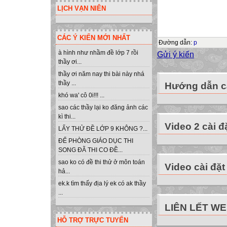
* Khi nháy đúp c
LỊCH VẠN NIÊN
phần mềm sẽ khở
* Trong soạn thả
CÁC Ý KIẾN MỚI NHẤT
xuất hiện trên mà
Đường dẫn
:
p
Khi thực hiện lệnh
à hình như nhầm đề lớp 7 rồi
Gửi ý kiến
thầy ơi...
yêu cầu máy tính 
thầy ơi năm nay thi bài này nhá
* Lệnh sao chép 
thầy ...
Hướng dẫn cà
* Lệnh sao chép v
khó wa' cô 0i!!! ...
Để chỉ dẫn máy t
sao các thầy lại ko đăng ảnh các
tính một hay nhiề
kì thi...
Video 2 cài đ
Quan sát hình 1_
LẤY THỬ ĐỀ LỚP 9 KHÔNG ?...
ta cần phải ra cá
ĐỂ PHÒNG GIÁO DỤC THI
Tiến hai bước.
SONG ĐÃ THI CO ĐỀ...
Quay trái, tiến m
sao ko có đề thi thử ở môn toán
Video cài đặt
hả...
Nhặt rác.
ek.k tìm thấy địa lý ek có ak thầy
Quay phải, tiến 
...
Quay trái, tiến h
LIÊN LẾT W
Bỏ vào thùng rác
HỖ TRỢ TRỰC TUYẾN
VIẾT CHƯƠNG T