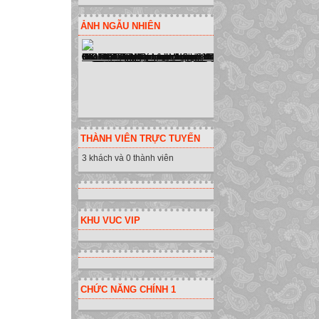
ẢNH NGẪU NHIÊN
THÀNH VIÊN TRỰC TUYẾN
3 khách và 0 thành viên
KHU VUC VIP
CHỨC NĂNG CHÍNH 1