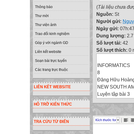
(
Tài liệu chưa đư
Thông báo
Nguồn:
St
Thư mời
Người gửi:
Nguy
Thư viện ảnh
Ngày gửi:
07h:47
Trao đổi kinh nghiệm
Dung lượng:
2.
Số lượt tải:
42
Góp ý với ngành GD
Số lượt thích:
0 
Liên kết website
Soạn bài trực tuyến
INFORMATICS
Các trang trực thuộc
8
Đặng Hữu Hoàn
NEW SOUTH A
LIÊN KẾT WEBSITE
Luyện tập bài 3
Thời gian 2 tiết
HỖ TRỠ KIẾN THỨC
KHAI BÁO VÀ S
EXERCISE 1
Kích thước font
TRA CỨU TỪ ĐIỂN
Một cửa hàng cun
chỉ cần đăng kí 