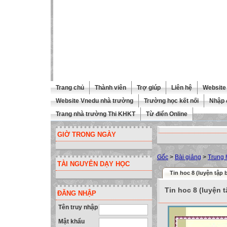
Trang chủ
Thành viên
Trợ giúp
Liên hệ
Website 
Website Vnedu nhà trường
Trường học kết nối
Nhập 
Trang nhà trường Thi KHKT
Từ điển Online
GIỜ TRONG NGÀY
Gốc
>
Bài giảng
>
Trung 
TÀI NGUYÊN DẠY HỌC
Tin hoc 8 (luyện tập b
Tin hoc 8 (luyện t
ĐĂNG NHẬP
Tên truy nhập
Mật khẩu