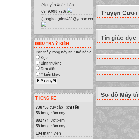
trị của x và y
(Nguyễn Xuân Hóa -
0949.098.728)
Truyện Cười
Quan sát chương 
(bonghongden431@yahoo.com.vn)
MEMORIZE
Cú pháp khai báo
Var
:
;
Tin giáo dục
Cú pháp lệnh gán
ĐIỀU TRA Ý KIẾN
:=
;
Bạn thấy trang này như thế nào?
Lệnh read(
) hay 
Đẹp
Bình thường
nhận.
Đơn điệu
Nội dung chú thí
Ý kiến khác
trình.
Sơ đồ Máy tí
DẶN DÒ
THỐNG KÊ
1. Xem trước §5 _
738753
truy cập (
chi tiết
)
56
trong hôm nay
882774
lượt xem
58
trong hôm nay
104
thành viên