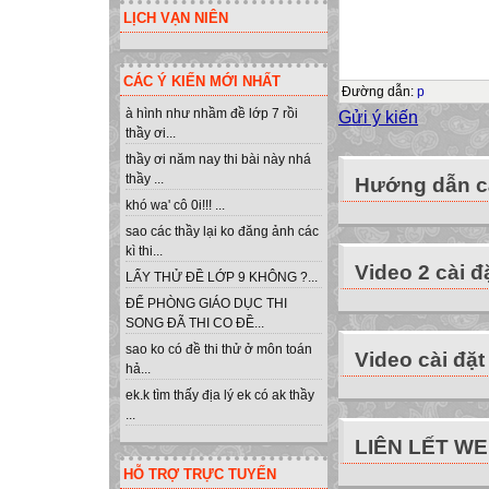
hàng và nhận tiến
LỊCH VẠN NIÊN
khách hàng còn ph
để tính tiền tha
CÁC Ý KIẾN MỚI NHẤT
hàng duy nhất.
Đường dẫn
:
p
Công thức gợi ý
à hình như nhầm đề lớp 7 rồi
Gửi ý kiến
thầy ơi...
Tiền thanh toán =
thầy ơi năm nay thi bài này nhá
Thực hiện:
thầy ...
Hướng dẫn cà
Khởi động Pascal
khó wa' cô 0i!!! ...
lệnh trong chươn
sao các thầy lại ko đăng ảnh các
Thực hiện:
kì thi...
Video 2 cài đ
Lưu chương trìn
LẤY THỬ ĐỀ LỚP 9 KHÔNG ?...
Dịch và chỉnh sửa
ĐỂ PHÒNG GIÁO DỤC THI
Chạy chương trìn
SONG ĐÃ THI CO ĐỀ...
(1000, 20), (3500
sao ko có đề thi thử ở môn toán
Video cài đặt
hả...
Chạy chương trìn
ek.k tìm thấy địa lý ek có ak thầy
được. Hãy thử đoá
...
EXERCISE 2
LIÊN LẾT W
Thử viết chương t
HỖ TRỢ TRỰC TUYẾN
màn hình. Sau đó h