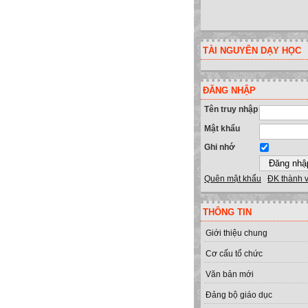
TÀI NGUYÊN DẠY HỌC
ĐĂNG NHẬP
Tên truy nhập
Mật khẩu
Ghi nhớ
Quên mật khẩu
ĐK thành 
THÔNG TIN
Giới thiệu chung
Cơ cấu tổ chức
Văn bản mới
Đảng bộ giáo dục