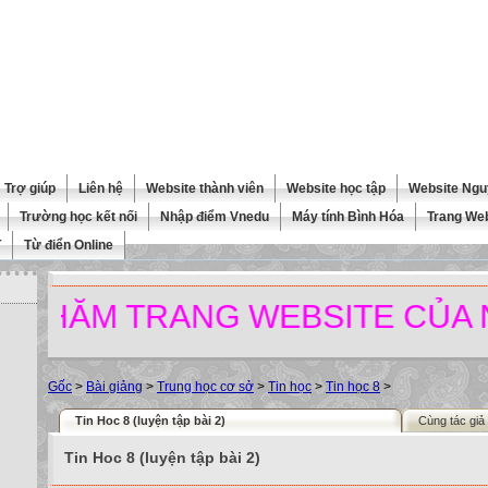
Trợ giúp
Liên hệ
Website thành viên
Website học tập
Website Ngu
Trường học kết nối
Nhập điểm Vnedu
Máy tính Bình Hóa
Trang We
T
Từ điển Online
ĂM TRANG WEBSITE CỦA NHÀ
Gốc
>
Bài giảng
>
Trung học cơ sở
>
Tin học
>
Tin học 8
>
Tin Hoc 8 (luyện tập bài 2)
Cùng tác giả
Tin Hoc 8 (luyện tập bài 2)