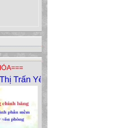
HÓA===
rấn Yên Minh - Yên Minh - Hà Gi