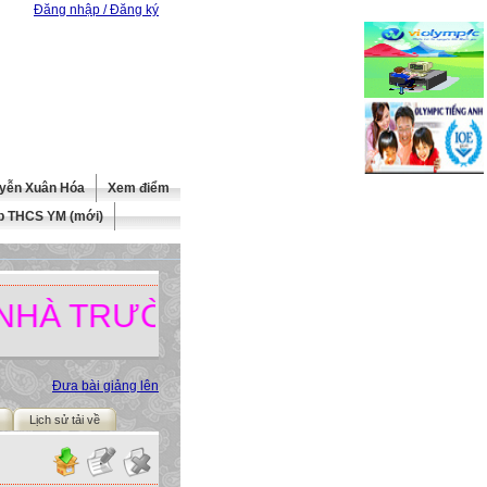
Đăng nhập / Đăng ký
yễn Xuân Hóa
Xem điểm
b THCS YM (mới)
 TRƯỜNG.
Đưa bài giảng lên
Lịch sử tải về