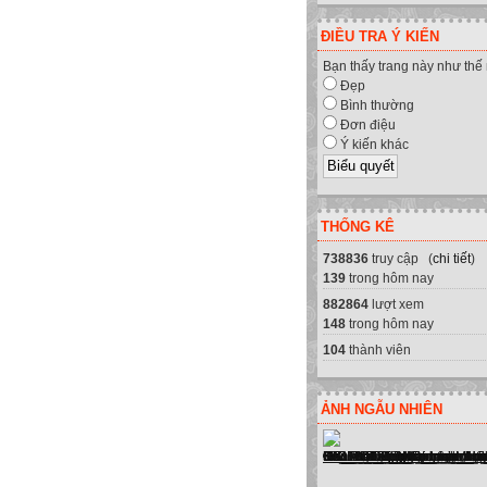
ĐIỀU TRA Ý KIẾN
Bạn thấy trang này như thế
Đẹp
Bình thường
Đơn điệu
Ý kiến khác
THỐNG KÊ
738836
truy cập (
chi tiết
)
139
trong hôm nay
n cung cấp sửa chữa máy tính, má
882864
lượt xem
148
trong hôm nay
104
thành viên
ẢNH NGẪU NHIÊN