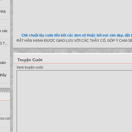
 nhá
h các
Clik chuột lấy code liên kết các đơn vị! Hoặc bói vui: sim đẹp, đặt tên cho
RẤT HÂN HẠNH ĐƯỢC GIAO LƯU VỚI CÁC THẦY CÔ, GÓP Ý CHIA SẺ
?...
Truyện Cười
toán
Xem truyện cười
 thầy
oo.com.vn)