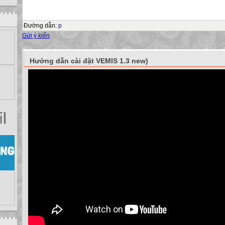
màn hình
EXERCISE 2
Quan sát hình , hãy thực hiện các công việc sau:
Đường dẫn
:
p
Thực hiện:
Gửi ý kiến
Mở file mới với tên CT3.pas
Gõ chương trình như theo hình.
Dịch và chạy chương trình. Quan sát các kết quả nhận được và cho nhận
Hướng dẫn cài đặt VEMIS 1.3 new)
Thêm các câu lệnh delay(5000) vào sau mỗi câu lệnh writeln trong chươn
chạy chương trình. Quan sát chương trình tạm dừng 5 giây sau khi in t
hình.
Thêm câu lệnh readln vào chương trình trước từ khóa end. Dịch và chạ
kết quả hoạt động của chương trình. Nhấn phím Enter để tiếp tục.
EXERCISE 3
Quan sát hình , hãy thực hiện các công việc sau:
Thực hiện:
Mở file CT2.pas
Sửa ba lệnh cuối trước từ khóa end thành như hình.
Dịch và chạy lại chương trình.
Quan sát kết quả trên màn hình và rút ra nhận xét.
MEMORIZE
Delay(x) tạm ngừng chương trình trong vòng x phần nghìn giây, sau đó t
Read hoặc Readln tạm ngừng chương trình cho đến khi người dùng nh
Câu lệnh writeln(
:n:m) được dùng để điều khiển cách in các số thực trê
trị thực là số hay biểu thức số thực; n là số tự nhiên quy định độ rộng in
quy định số chữ số thập phân