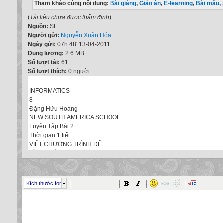
Tham khảo cùng nội dung:
Bài giảng
,
Giáo án
,
E-learning
,
Bài mẫu
,
(
Tài liệu chưa được thẩm định
)
Nguồn:
St
Người gửi:
Nguyễn Xuân Hóa
Ngày gửi:
07h:48' 13-04-2011
Dung lượng:
2.6 MB
Số lượt tải:
61
Số lượt thích:
0 người
INFORMATICS
8
Đặng Hữu Hoàng
NEW SOUTH AMERICA SCHOOL
Luyện Tập Bài 2
Thời gian 1 tiết
VIẾT CHƯƠNG TRÌNH ĐỂ
TÍNH TOÁN
EXERCISE 1A
Viết các biểu thức toán học sau đây dưới dạng biểu thức trong Pascal
EXERCISE 1B
Kích thước font
Quan sát hình , hãy thực hiện các công việc sau:
Thực hiện:
Khởi động Turbo Pascal và gõ chương trình sau để tính các biểu thức n
Lưu chương trình với tên CT2.pas. Dịch, chạy chương trình và kiểm tra