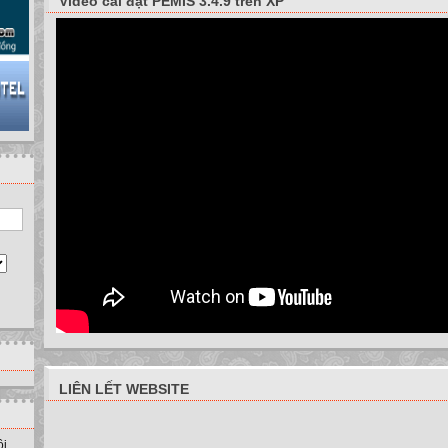
Video cài đặt PEMIS 3.4.9 trên XP
LIÊN LẾT WEBSITE
ồi