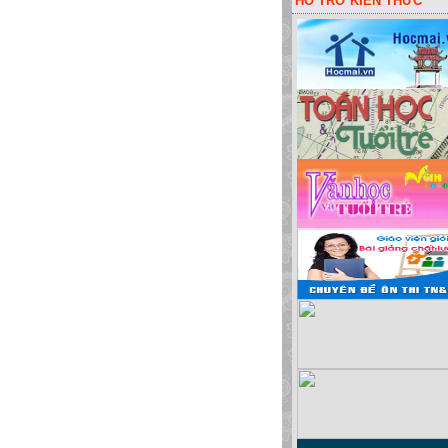
HỖ TRỠ KIẾN THỨC