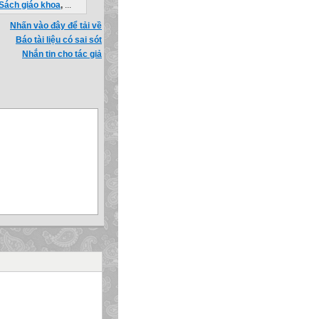
Sách giáo khoa
,
...
Nhấn vào đây để tải về
Báo tài liệu có sai sót
Nhắn tin cho tác giả
hư trong hình.
 kết quả nhận được trên