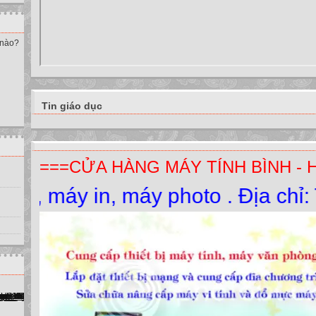
 nào?
Tin giáo dục
===CỬA HÀNG MÁY TÍNH BÌNH - 
y in, máy photo . Địa chỉ: Thị T