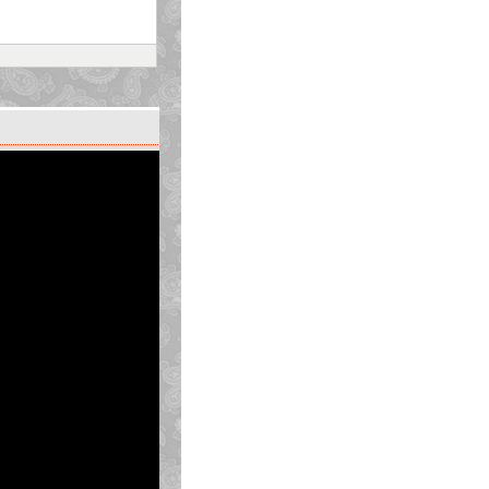
 xét về các kết quả đó.
g trình trên. Dịch và
ừng kết quả trên màn
y chương trình. Quan sát
ự động tiếp tục chạy.
ấn phím Enter.
n màn hình, trong đó giá
 số và m là số tự nhiên