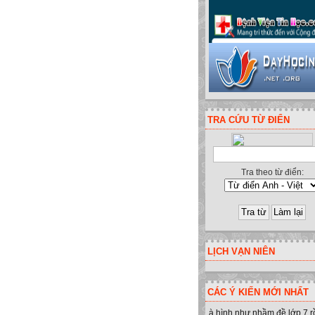
TRA CỨU TỪ ĐIỂN
Tra theo từ điển:
LỊCH VẠN NIÊN
CÁC Ý KIẾN MỚI NHẤT
à hình như nhầm đề lớp 7 r