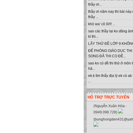
thầy ơi...
thầy ơi năm nay thi bài này
thầy ...
khó wa' cô 0i!!! ...
sao các thầy lại ko đăng ản
kì thi...
LẤY THỬ ĐỀ LỚP 9 KHÔNG 
ĐỂ PHÒNG GIÁO DỤC THI
SONG ĐÃ THI CO ĐỀ...
sao ko có đề thi thử ở môn 
hả...
ek.k tìm thấy địa lý ek có ak
...
HỖ TRỢ TRỰC TUYẾN
(Nguyễn Xuân Hóa -
0949.098.728)
(bonghongden431@yah