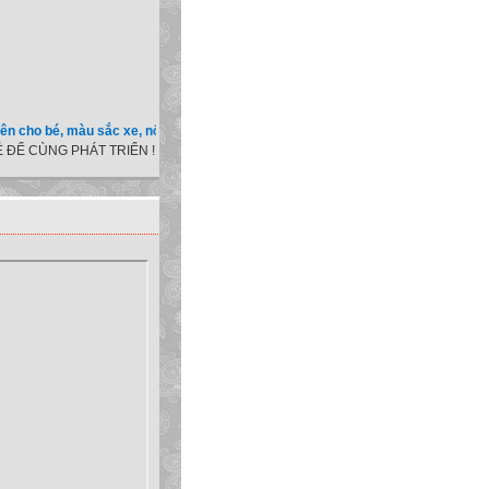
 bé, màu sắc xe, nốt ruồi, xem tuổi.v.v.v )
 ĐỂ CÙNG PHÁT TRIỂN !