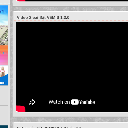
DẶN DÒ
1. Đọc phần đọc thêm _ trang 19 _ sách giáo khoa .
2. Xem trước §3 _ trang 20 _ sách giáo khoa .
Video 2 cài đặt VEMIS 1.3.0