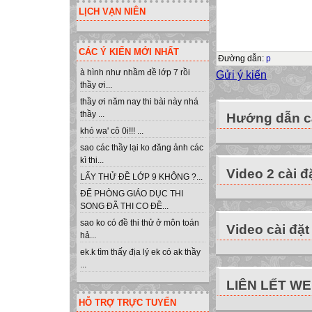
Thực hiện:
LỊCH VẠN NIÊN
Khởi động Pascal
lệnh trong chươn
CÁC Ý KIẾN MỚI NHẤT
Thực hiện:
Đường dẫn
:
p
à hình như nhầm đề lớp 7 rồi
Gửi ý kiến
thầy ơi...
Lưu chương trì
thầy ơi năm nay thi bài này nhá
Dịch và chỉnh sửa
thầy ...
Hướng dẫn cà
Chạy chương trìn
khó wa' cô 0i!!! ...
quả nhận được tr
sao các thầy lại ko đăng ảnh các
Viết lại chương 
kì thi...
Video 2 cài đ
lệnh While..do
LẤY THỬ ĐỀ LỚP 9 KHÔNG ?...
EXERCISE 2
ĐỂ PHÒNG GIÁO DỤC THI
Tìm hiểu chương 
SONG ĐÃ THI CO ĐỀ...
phím có phải là 
sao ko có đề thi thử ở môn toán
Video cài đặt
hả...
Thực hiện:
ek.k tìm thấy địa lý ek có ak thầy
Khởi động Pascal
...
lệnh trong chươn
LIÊN LẾT W
Thực hiện:
HỖ TRỢ TRỰC TUYẾN
Lưu chương trì