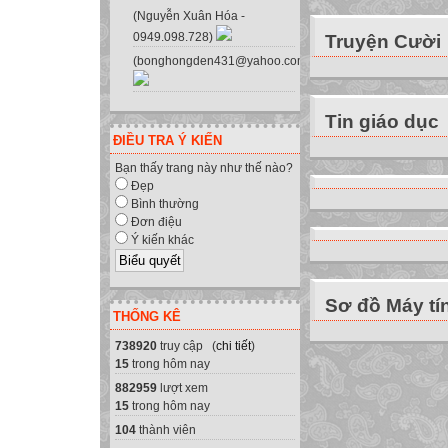
Chỉnh sửa câu lệ
(Nguyễn Xuân Hóa -
0949.098.728)
Truyện Cười
Dịch và chạy chươ
(bonghongden431@yahoo.com.vn)
quả nhận được tr
MEMORIZE
Cấu trúc lặp Whi
Tin giáo dục
While <điều kiệ
ĐIỀU TRA Ý KIẾN
1. Xem trước §9 _
Bạn thấy trang này như thế nào?
Bài học đã
Đẹp
Bình thường
KẾT THÚC
Đơn điệu
Thân ái chào cá
Ý kiến khác
Sơ đồ Máy tí
THỐNG KÊ
738920
truy cập (
chi tiết
)
15
trong hôm nay
882959
lượt xem
15
trong hôm nay
104
thành viên