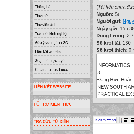
(
Tài liệu chưa đư
Thông báo
Nguồn:
St
Thư mời
Người gửi:
Nguy
Thư viện ảnh
Ngày gửi:
15h:38
Trao đổi kinh nghiệm
Dung lượng:
2.
Số lượt tải:
130
Góp ý với ngành GD
Số lượt thích:
0 
Liên kết website
Soạn bài trực tuyến
INFORMATICS
Các trang trực thuộc
8
Đặng Hữu Hoàn
NEW SOUTH A
LIÊN KẾT WEBSITE
PRACTICAL EX
Thời gian 2 tiết
HỖ TRỠ KIẾN THỨC
SỬ DỤNG LỆNH
EXERCISE 1
Kích thước font
TRA CỨU TỪ ĐIỂN
Viết chương trìn
x1, x2, x3,…, xn,