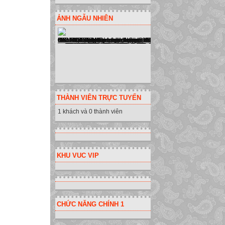
ẢNH NGẪU NHIÊN
THÀNH VIÊN TRỰC TUYẾN
1 khách và 0 thành viên
KHU VUC VIP
CHỨC NĂNG CHÍNH 1