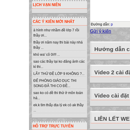
Đọc sách giáo kh
LỊCH VẠN NIÊN
Xác định Input, O
Viết chương trình
CÁC Ý KIẾN MỚI NHẤT
Input: t1, t2, t3, t4,
Đường dẫn
:
p
Output: tb, dem.
à hình như nhầm đề lớp 7 rồi
Gửi ý kiến
thầy ơi...
Ví dụ 2:
thầy ơi năm nay thi bài này nhá
Nhập vào nhiệt độ
thầy ...
Hướng dẫn cà
Tính và đưa ra mà
khó wa' cô 0i!!! ...
Số lượng ngày tr
sao các thầy lại ko đăng ảnh các
tuần.
kì thi...
Video 2 cài đ
Khi N lớn thì ch
LẤY THỬ ĐỀ LỚP 9 KHÔNG ?...
Những hạn chế:
ĐỂ PHÒNG GIÁO DỤC THI
Phải khai báo qu
SONG ĐÃ THI CO ĐỀ...
Chương trình tính
sao ko có đề thi thử ở môn toán
Video cài đặt
hả...
Khắc phục những
ek.k tìm thấy địa lý ek có ak thầy
Ghép chung 7 biế
...
Đặt chung 1 tên v
LIÊN LẾT W
Sử dụng: KIỂU
HỖ TRỢ TRỰC TUYẾN
KHÁI NIỆM DỮ 