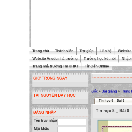
Trang chủ
Thành viên
Trợ giúp
Liên hệ
Website 
Website Vnedu nhà trường
Trường học kết nối
Nhập 
Trang nhà trường Thi KHKT
Từ điển Online
GIỜ TRONG NGÀY
Gốc
>
Bài giảng
>
Trung 
TÀI NGUYÊN DẠY HỌC
Tin học 8 _ Bài 9
Tin học 8 _ Bài 9
ĐĂNG NHẬP
Tên truy nhập
Mật khẩu