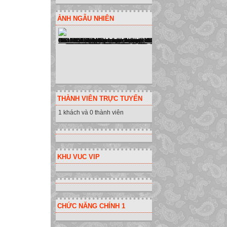
Giữa hai chỉ số là
Ví dụ: Var nhietdo
ẢNH NGẪU NHIÊN
Kiểu phần tử: ki
Ví dụ 1: giả sử c
học sinh trong mộ
(khai báo biến m
Đọc sách giáo kh
Ví dụ 2:
Nhập vào nhiệt độ
THÀNH VIÊN TRỰC TUYẾN
Tính và đưa ra mà
1 khách và 0 thành viên
Số lượng ngày tr
tuần.
Khai báo dữ liệu
KHU VUC VIP
Nhập dữ liệu ki
Tính tổng
Đếm số phần tử t
Khai báo dữ liệu
CHỨC NĂNG CHÍNH 1
Nhập mảng tính t
Đếm số phần tử t