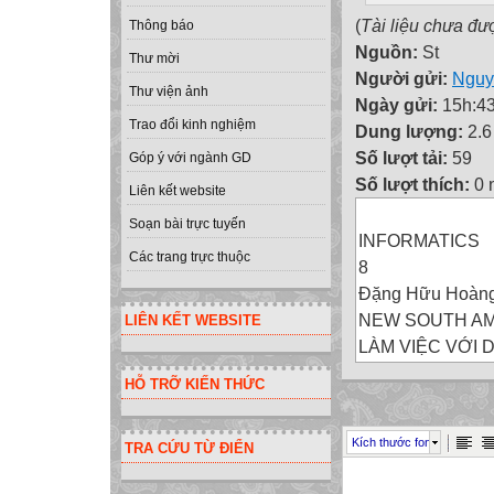
(
Tài liệu chưa đư
Thông báo
Nguồn:
St
Thư mời
Người gửi:
Nguy
Thư viện ảnh
Ngày gửi:
15h:43
Trao đổi kinh nghiệm
Dung lượng:
2.
Số lượt tải:
59
Góp ý với ngành GD
Số lượt thích:
0 
Liên kết website
Soạn bài trực tuyến
INFORMATICS
Các trang trực thuộc
8
Đặng Hữu Hoàn
NEW SOUTH A
LIÊN KẾT WEBSITE
LÀM VIỆC VỚI 
Thời gian 2 tiết
HỖ TRỠ KIẾN THỨC
LESSON 9
Ví dụ 1: giả sử c
Kích thước font
TRA CỨU TỪ ĐIỂN
học sinh trong mộ
DÃY SỐ VÀ BI