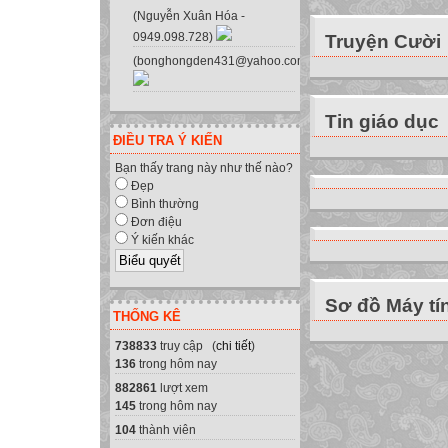
Em hiểu như thế 
(Nguyễn Xuân Hóa -
0949.098.728)
Truyện Cười
Là một tập hợp hữ
(bonghongden431@yahoo.com.vn)
Mảng được đặt tê
A
1 2 3 4 5 6 7
Tin giáo dục
Trong đó
ĐIỀU TRA Ý KIẾN
Khi tham chiếu đến
Bạn thấy trang này như thế nào?
A[6] = 22.
Đẹp
Bình thường
Tên mảng : A
Đơn điệu
Số phần tử của m
Ý kiến khác
Ví dụ:
Kiểu dữ liệu của
Sơ đồ Máy tí
22
THỐNG KÊ
KHAI BÁO MẢN
738833
truy cập (
chi tiết
)
Cấu trúc khai bá
136
trong hôm nay
Var
: array[
..
] of
;
882861
lượt xem
Chỉ số đầu, chỉ s
145
trong hôm nay
Chỉ số đầu ≤ chỉ 
104
thành viên