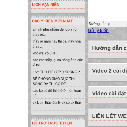
chuẩn từ 8.0 trở l
LỊCH VẠN NIÊN
đạt trung bình và
Thực hiện:
CÁC Ý KIẾN MỚI NHẤT
Khởi động Pascal
Đường dẫn
:
p
lệnh trong chươn
à hình như nhầm đề lớp 7 rồi
Gửi ý kiến
thầy ơi...
Thực hiện:
thầy ơi năm nay thi bài này nhá
thầy ...
Hướng dẫn cà
Lưu chương trìn
khó wa' cô 0i!!! ...
Dịch và chỉnh sửa
sao các thầy lại ko đăng ảnh các
Chạy chương trì
kì thi...
Video 2 cài đ
EXERCISE 2
LẤY THỬ ĐỀ LỚP 9 KHÔNG ?...
Bổ sung và chỉnh
ĐỂ PHÒNG GIÁO DỤC THI
điểm Toán và Ngữ
SONG ĐÃ THI CO ĐỀ...
bình của mỗi bạn
sao ko có đề thi thử ở môn toán
Video cài đặt
hả...
Công thức:
ek.k tìm thấy địa lý ek có ak thầy
Điểm trung bình 
...
Điểm trung bình 
LIÊN LẾT W
Thực hiện:
HỖ TRỢ TRỰC TUYẾN
Khởi động Pascal