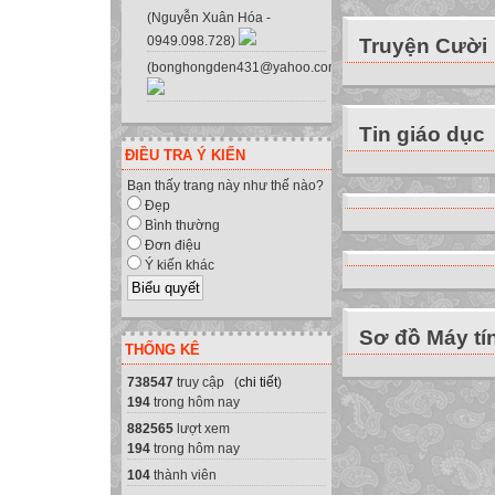
lệnh trong chươn
(Nguyễn Xuân Hóa -
0949.098.728)
Truyện Cười
Thực hiện:
(bonghongden431@yahoo.com.vn)
Lưu chương trì
Bổ sung các câu l
Thêm các lệnh cần
Tin giáo dục
Dịch và chạy chư
ĐIỀU TRA Ý KIẾN
Quan sát kết quả
Bạn thấy trang này như thế nào?
MEMORIZE
Đẹp
Bình thường
Cú pháp khai báo
Đơn điệu
Var
: array[
..
] of
;
Ý kiến khác
Chỉ số đầu, chỉ s
Chỉ số đầu ≤ chỉ 
Sơ đồ Máy tí
Giữa hai chỉ số là
THỐNG KÊ
Kiểu phần tử: ki
738547
truy cập (
chi tiết
)
[chỉ số]
194
trong hôm nay
Tham chiếu tới p
882565
lượt xem
Bài học đã
194
trong hôm nay
KẾT THÚC
104
thành viên