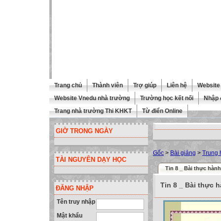
Trang chủ
Thành viên
Trợ giúp
Liên hệ
Website 
Website Vnedu nhà trường
Trường học kết nối
Nhập 
Trang nhà trường Thi KHKT
Từ điển Online
GIỜ TRONG NGÀY
Gốc
>
Bài giảng
>
Trung 
TÀI NGUYÊN DẠY HỌC
Tin 8 _ Bài thực hành
Tin 8 _ Bài thực 
ĐĂNG NHẬP
Tên truy nhập
Mật khẩu