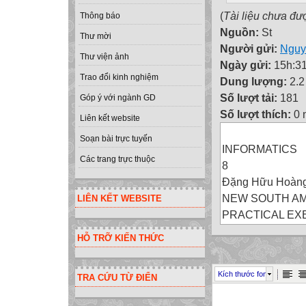
(
Tài liệu chưa đư
Thông báo
Nguồn:
St
Thư mời
Người gửi:
Nguy
Thư viện ảnh
Ngày gửi:
15h:31
Trao đổi kinh nghiệm
Dung lượng:
2.
Số lượt tải:
181
Góp ý với ngành GD
Số lượt thích:
0 
Liên kết website
Soạn bài trực tuyến
INFORMATICS
Các trang trực thuộc
8
Đặng Hữu Hoàn
NEW SOUTH A
LIÊN KẾT WEBSITE
PRACTICAL EX
Thời gian 2 tiết
HỖ TRỠ KIẾN THỨC
XỬ LÍ DÃY SỐ
EXERCISE 1
Kích thước font
TRA CỨU TỪ ĐIỂN
Viết chương trìn
hình số bạn đạt kế