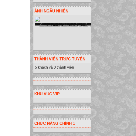
Thân ái chào cá
ẢNH NGẪU NHIÊN
THÀNH VIÊN TRỰC TUYẾN
5 khách và 0 thành viên
KHU VUC VIP
CHỨC NĂNG CHÍNH 1