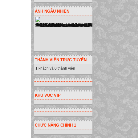
a) Sao chép nội d
a) Sao chép nội 
ẢNH NGẪU NHIÊN
Để tính tiếp tổng 
tiết 28
thao tác với bảng
Trong ô D3 công 
cho các lớp còn 
đến D7 và nháy n
THÀNH VIÊN TRỰC TUYẾN
Em có nhận xét g
1 khách và 0 thành viên
(hình 46a, 46b)
Kết luận:
-Khi sao chép một
KHU VUC VIP
được điều chỉnh đ
Câu 1: Công thức
thức này sang ô D
tiết 28
CHỨC NĂNG CHÍNH 1
thao tác với bảng
b) Di chuyển nội 