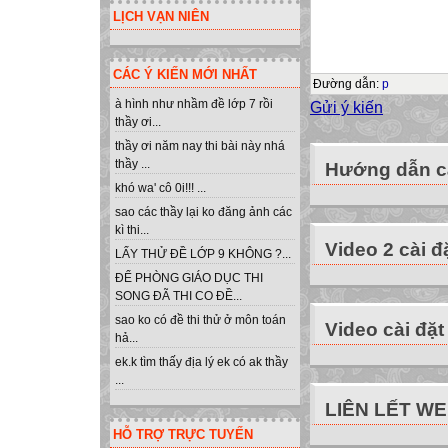
* Để xóa một cột
LỊCH VẠN NIÊN
tiết 28
thao tác với bảng
CÁC Ý KIẾN MỚI NHẤT
Chúng ta dùng lệ
Đường dẫn
:
p
?
à hình như nhầm đề lớp 7 rồi
Gửi ý kiến
thầy ơi...
tiết 28
thầy ơi năm nay thi bài này nhá
thao tác với bảng
thầy ...
Hướng dẫn cà
a/ Sao chép nội d
khó wa' cô 0i!!! ...
Chúng ta dùng lệ
sao các thầy lại ko đăng ảnh các
?
kì thi...
Video 2 cài đ
tiết 28
LẤY THỬ ĐỀ LỚP 9 KHÔNG ?...
thao tác với bảng
ĐỂ PHÒNG GIÁO DỤC THI
Có cách nào nữa
SONG ĐÃ THI CO ĐỀ...
tiết 28
sao ko có đề thi thử ở môn toán
Video cài đặt
hả...
thao tác với bảng
ek.k tìm thấy địa lý ek có ak thầy
a/ Sao chép nội d
...
Chọn ô hoặc các 
LIÊN LẾT W
Nháy nút Copy tr
HỖ TRỢ TRỰC TUYẾN
Chọn ô muốn đưa