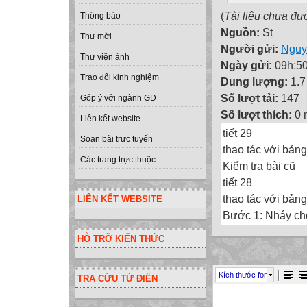
(
Tài liệu chưa đư
Thông báo
Nguồn:
St
Thư mời
Người gửi:
Nguy
Thư viện ảnh
Ngày gửi:
09h:50
Trao đổi kinh nghiệm
Dung lượng:
1.
Số lượt tải:
147
Góp ý với ngành GD
Số lượt thích:
0 
Liên kết website
tiết 29
Soạn bài trực tuyến
thao tác với bảng
Các trang trực thuộc
Kiểm tra bài cũ
tiết 28
thao tác với bảng
LIÊN KẾT WEBSITE
Bước 1: Nháy ch
Bước 2: Insert /
HỖ TRỠ KIẾN THỨC
* Để chèn thêm m
Bước 1: Nháy ch
Kích thước font
TRA CỨU TỪ ĐIỂN
các hàng cần xóa
Bước 2: Edit / De