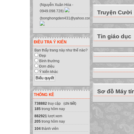
Nháy nút Paste t
(Nguyễn Xuân Hóa -
0949.098.728)
Truyện Cười
Chú ý
(bonghongden431@yahoo.com.vn)
tiết 28
thao tác với bảng
b) Di chuyển nội 
Tin giáo dục
a) Sao chép nội d
ĐIỀU TRA Ý KIẾN
tiết 28
Bạn thấy trang này như thế nào?
thao tác với bảng
Đẹp
Bình thường
b) Di chuyển nội 
Đơn điệu
Chọn ô hoặc các 
Ý kiến khác
Nháy nút Cut trê
Chọn ô muốn đưa 
Sơ đồ Máy tí
Nháy nút Paste t
THỐNG KÊ
Theo em di chuy
738882
truy cập (
chi tiết
)
a) Sao chép nội d
185
trong hôm nay
tiết 28
882921
lượt xem
thao tác với bảng
205
trong hôm nay
b) Di chuyển nội 
104
thành viên