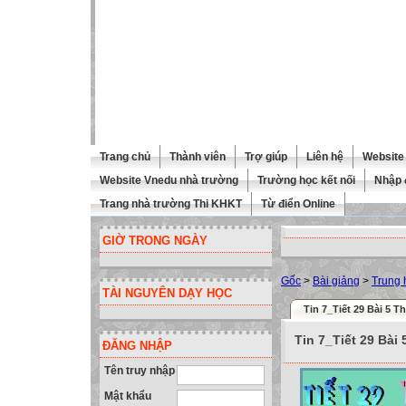
Trang chủ
Thành viên
Trợ giúp
Liên hệ
Website 
Website Vnedu nhà trường
Trường học kết nối
Nhập 
Trang nhà trường Thi KHKT
Từ điển Online
GIỜ TRONG NGÀY
Gốc
>
Bài giảng
>
Trung 
TÀI NGUYÊN DẠY HỌC
Tin 7_Tiết 29 Bài 5 T
Tin 7_Tiết 29 Bài 
ĐĂNG NHẬP
Tên truy nhập
Mật khẩu