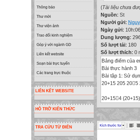
(
Tài liệu chưa đư
Thông báo
Nguồn:
St
Thư mời
Người gửi:
Nguy
Thư viện ảnh
Ngày gửi:
10h:06
Trao đổi kinh nghiệm
Dung lượng:
29
Số lượt tải:
180
Góp ý với ngành GD
Số lượt thích:
0 
Liên kết website
Bảng điểm của 
Soạn bài trực tuyến
Bài thực hành 3
Các trang trực thuộc
Bài tập 1: Sử dụng
20+15 205 205 
LIÊN KẾT WEBSITE
20+154 (20+15)
HỖ TRỠ KIẾN THỨC
144/6-35 144/(6
Kích thước font
TRA CỨU TỪ ĐIỂN
52/4 (2+7)2/7 (32
Bài tập 1: Sử dụng