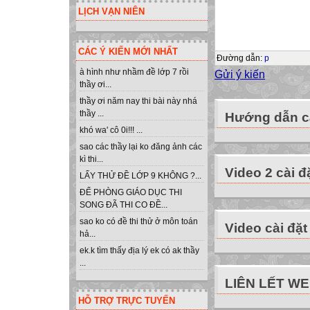
Bài tập 2: Nhập 
LỊCH VẠN NIÊN
=(A1+B2+C4)/3
Nhập công thức 
CÁC Ý KIẾN MỚI NHẤT
=A1+5
Đường dẫn
:
p
=A1*5
à hình như nhầm đề lớp 7 rồi
Gửi ý kiến
thầy ơi...
=A1+B2
thầy ơi năm nay thi bài này nhá
=A1*B2
thầy ...
Hướng dẫn cà
=(A1+B2)*C4
khó wa' cô 0i!!! ...
=A1*C4
sao các thầy lại ko đăng ảnh các
=B2-A1
kì thi...
Video 2 cài đ
=(A1+B2)-C4
LẤY THỬ ĐỀ LỚP 9 KHÔNG ?...
=(A1+B2)/C4
ĐỂ PHÒNG GIÁO DỤC THI
=B2^A1-C4
SONG ĐÃ THI CO ĐỀ...
=B2*C4
sao ko có đề thi thử ở môn toán
Video cài đặt
hả...
=(C4-A1)/B2
ek.k tìm thấy địa lý ek có ak thầy
=(A1+B2)/2
...
=(B2+C4)/2
LIÊN LẾT W
Bài tập 3: Thực 
HỖ TRỢ TRỰC TUYẾN
Giả sử em có 500.