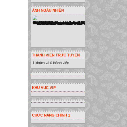
ẢNH NGẪU NHIÊN
THÀNH VIÊN TRỰC TUYẾN
1 khách và 0 thành viên
KHU VUC VIP
CHỨC NĂNG CHÍNH 1