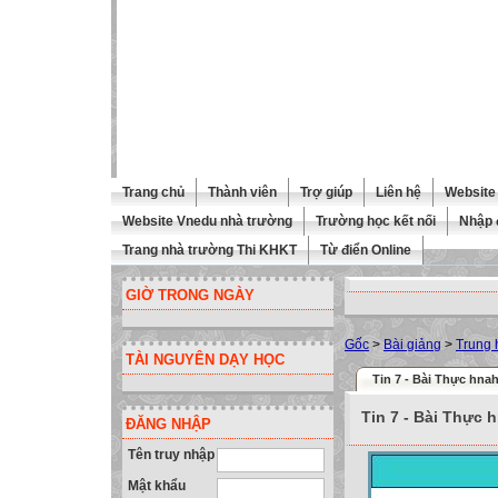
Trang chủ
Thành viên
Trợ giúp
Liên hệ
Website 
Website Vnedu nhà trường
Trường học kết nối
Nhập 
Trang nhà trường Thi KHKT
Từ điển Online
GIỜ TRONG NGÀY
Gốc
>
Bài giảng
>
Trung 
TÀI NGUYÊN DẠY HỌC
Tin 7 - Bài Thực hnah
Tin 7 - Bài Thực 
ĐĂNG NHẬP
Tên truy nhập
Mật khẩu