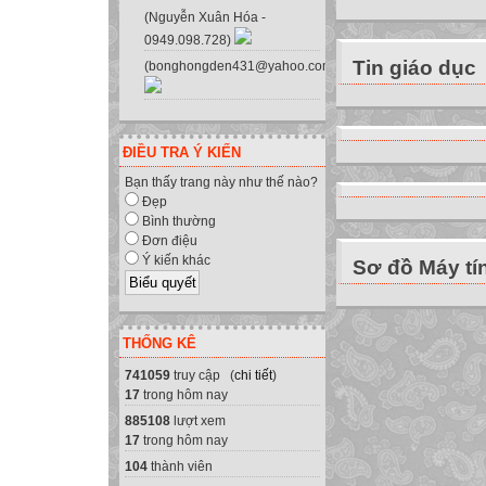
Với MARIO em có 
(Nguyễn Xuân Hóa -
khác nhau
0949.098.728)
Bài chỉ luyện tậ
Tin giáo dục
(bonghongden431@yahoo.com.vn)
Bài luyện thêm c
Bài luyện thêm c
Bài luyện thêm c
ĐIỀU TRA Ý KIẾN
Bài luyện thêm c
Bạn thấy trang này như thế nào?
Bài luyện tập kế
Đẹp
1. Giới thiệu ph
Bình thường
a) Đăng ký người
Đơn điệu
Ý kiến khác
Sơ đồ Máy tí
Nhập tên em tại 
Nhập xong nháy 
2. Luyện tập
THỐNG KÊ
b) Nạp tên người
2. Luyện tập
741059
truy cập (
chi tiết
)
17
trong hôm nay
Nếu em đã đăng kí
885108
lượt xem
cần nạp tên đã dă
17
trong hôm nay
của em
104
thành viên
- Gõ phím E (hoặ