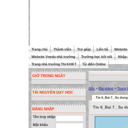
Trang chủ
Thành viên
Trợ giúp
Liên hệ
Website 
Website Vnedu nhà trường
Trường học kết nối
Nhập 
Trang nhà trường Thi KHKT
Từ điển Online
GIỜ TRONG NGÀY
Gốc
>
Bài giảng
>
Trung 
TÀI NGUYÊN DẠY HỌC
Tin 6_Bai 7_ Su dun
Tin 6_Bai 7_ Su 
ĐĂNG NHẬP
Tên truy nhập
Mật khẩu