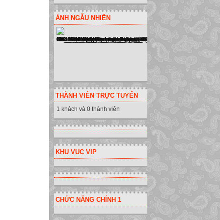
- Nháy chuột tại 
ẢNH NGẪU NHIÊN
- Nháy DONE để 
- Dùng chuột để 
c) Thiết đặt các 
2. Luyện tập
d) Lựa chọn các 
2. Luyện tập
Với mỗi bài học 
THÀNH VIÊN TRỰC TUYẾN
Mức 1: mức đơn 
1 khách và 0 thành viên
Mức 2: mức luyện
Mức 3 : mức luyệ
Mức 4 : mức luyệ
Nháy Lessons và 
KHU VUC VIP
Chọn mức luyện t
chuột lên biểu t
e) Luyện gõ bàn
2. Luyện tập
CHỨC NĂNG CHÍNH 1
Gõ phím theo hư
- Số kí tự đã gõ