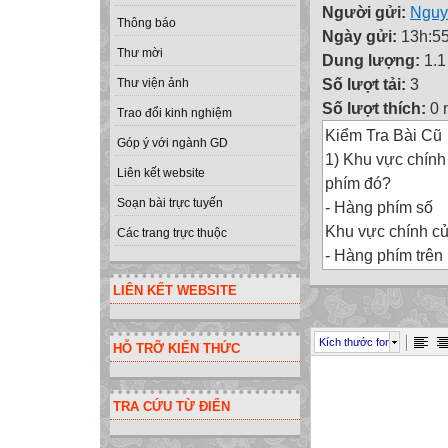
Người gửi:
Nguy
Thông báo
Ngày gửi:
13h:55
Thư mời
Dung lượng:
1.
Số lượt tải:
3
Thư viện ảnh
Số lượt thích:
0 
Trao đổi kinh nghiệm
Kiểm Tra Bài Cũ
Góp ý với ngành GD
1) Khu vực chín
Liên kết website
phím đó?
Soạn bài trực tuyến
- Hàng phím số
Khu vực chính c
Các trang trực thuộc
- Hàng phím trên
Hàng phím cơ sở
LIÊN KẾT WEBSITE
- Hàng phím dướ
- Hàng phím chứ
Kích thước font
HỖ TRỠ KIẾN THỨC
Đây là hàng phím
2 phím có gai F và 
2) Hàng phím nào
TRA CỨU TỪ ĐIỂN
Kiểm Tra Bài Cũ
2) Nêu lợi ích c