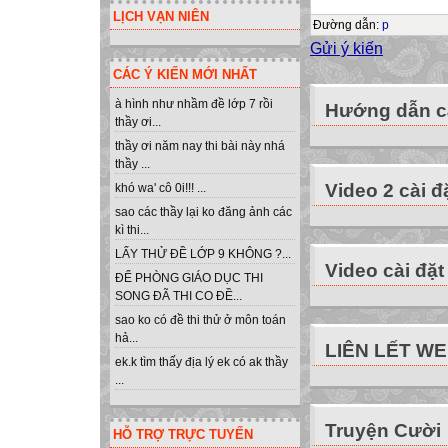
LỊCH VẠN NIÊN
- Tốc độ gõ nhan
Đường dẫn
:
p
- Gõ chính xác h
Gửi ý kiến
Ngoài ra, gõ bằn
CÁC Ý KIẾN MỚI NHẤT
nghiệp với máy tí
à hình như nhầm đề lớp 7 rồi
Hướng dẫn cà
SỬ DỤNG PHẦN
thầy ơi...
Bài 7:
thầy ơi năm nay thi bài này nhá
thầy ...
ĐỂ LUYỆN GÕ 
Video 2 cài đ
khó wa' cô 0i!!! ...
1. Giới thiệu ph
sao các thầy lại ko đăng ảnh các
Bảng chọn Student
kì thi...
Bảng chọn Lesso
LẤY THỬ ĐỀ LỚP 9 KHÔNG ?...
Các mức luyện tậ
Video cài đặt
ĐỂ PHÒNG GIÁO DỤC THI
1: Dễ.
SONG ĐÃ THI CO ĐỀ...
2:Trung bình.
sao ko có đề thi thử ở môn toán
3: Khá.
hả...
LIÊN LẾT W
4: Tự do.
ek.k tìm thấy địa lý ek có ak thầy
...
Bảng chọn: File 
- Mario là phần 
Truyện Cười
- Màn hình làm vi
HỖ TRỢ TRỰC TUYẾN