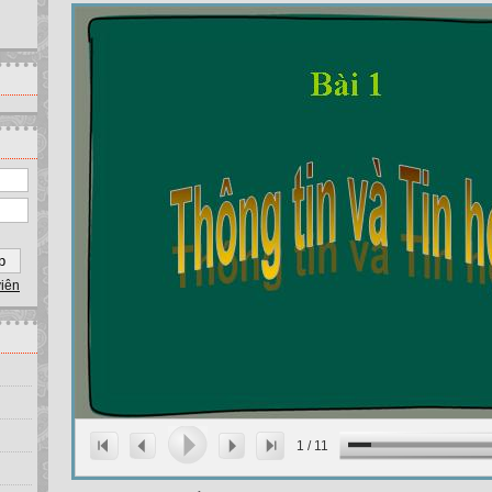
viên
1
/
11