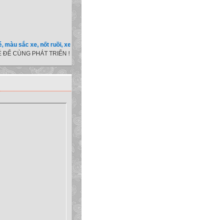
c xe, nốt ruồi, xem tuổi.v.v.v )
 ĐỂ CÙNG PHÁT TRIỂN !