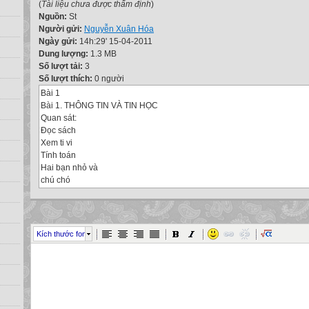
(
Tài liệu chưa được thẩm định
)
Nguồn:
St
Người gửi:
Nguyễn Xuân Hóa
Ngày gửi:
14h:29' 15-04-2011
Dung lượng:
1.3 MB
Số lượt tải:
3
Số lượt thích:
0 người
Bài 1
Bài 1. THÔNG TIN VÀ TIN HỌC
Quan sát:
Đọc sách
Xem ti vi
Tính toán
Hai bạn nhỏ và
chú chó
đang làm gì?
Cô bé
đang làm gì?
Họ
Kích thước font
đang làm gì?
Những hành động này
giúp họ biết được gì?
biết kiến thức
biết tin tức
biết kết quả