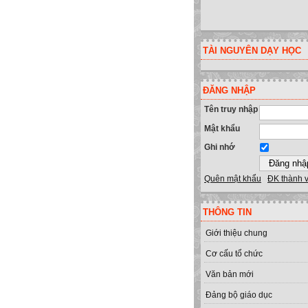
TÀI NGUYÊN DẠY HỌC
ĐĂNG NHẬP
Tên truy nhập
Mật khẩu
Ghi nhớ
Quên mật khẩu
ĐK thành 
THÔNG TIN
Giới thiệu chung
Cơ cấu tổ chức
Văn bản mới
Đảng bộ giáo dục