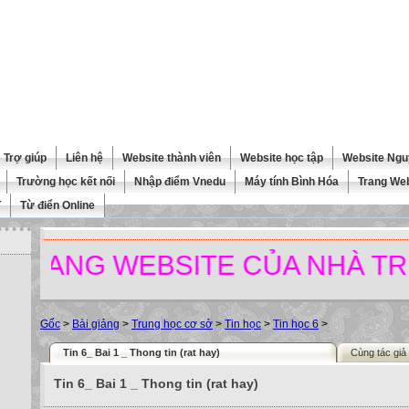
Trợ giúp
Liên hệ
Website thành viên
Website học tập
Website Ngu
Trường học kết nối
Nhập điểm Vnedu
Máy tính Bình Hóa
Trang We
T
Từ điển Online
NG WEBSITE CỦA NHÀ TRƯỜNG
Gốc
>
Bài giảng
>
Trung học cơ sở
>
Tin học
>
Tin học 6
>
Tin 6_ Bai 1 _ Thong tin (rat hay)
Cùng tác giả
Tin 6_ Bai 1 _ Thong tin (rat hay)