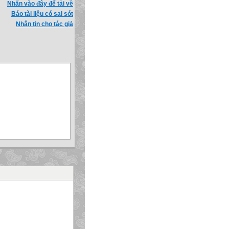
Nhấn vào đây để tải về
Báo tài liệu có sai sót
Nhắn tin cho tác giả