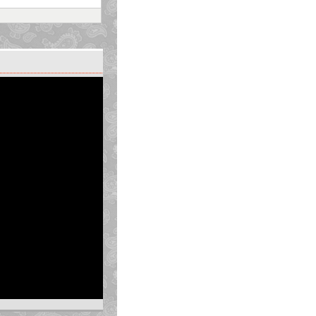
 (sự vật, sự kiện…) và về