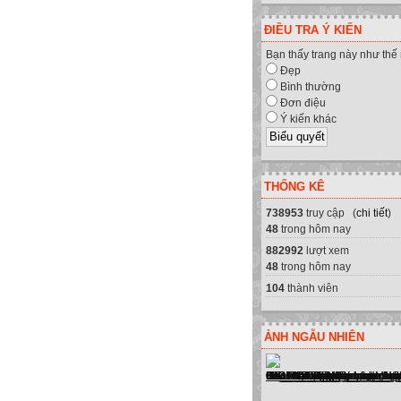
ĐIỀU TRA Ý KIẾN
Bạn thấy trang này như thế
Đẹp
Bình thường
Đơn điệu
Ý kiến khác
THỐNG KÊ
738953
truy cập (
chi tiết
)
ấp sửa chữa máy tính, máy in, má
48
trong hôm nay
882992
lượt xem
48
trong hôm nay
104
thành viên
ẢNH NGẪU NHIÊN