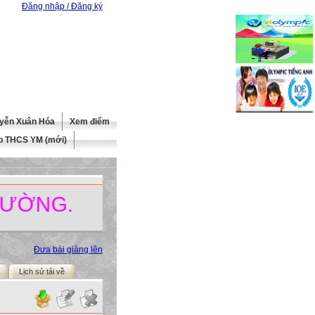
Đăng nhập / Đăng ký
yễn Xuân Hóa
Xem điểm
b THCS YM (mới)
.
Đưa bài giảng lên
Lịch sử tải về