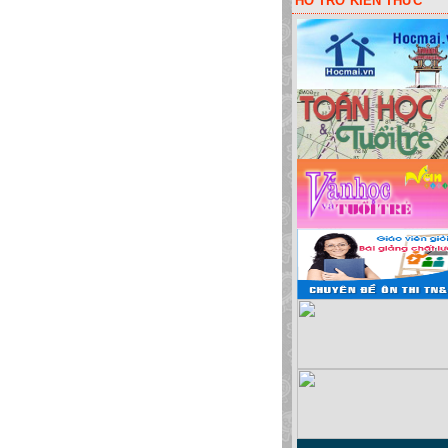
HỖ TRỠ KIẾN THỨC