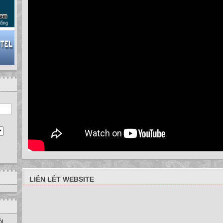
- Thị giác
- Khứu giác
Xúc giác
- Thính giác
Nhiệt kế
Bài 1. THÔNG TIN VÀ TIN HỌC
3. Hoạt động thông tin và tin học
Máy tính điện tử
Kính hiển vi
Kính thiên văn
Bài 1. THÔNG TIN VÀ TIN HỌC
3. Hoạt động thông tin và tin học
Nhờ sự phát triển của tin học, máy tính không chỉ là công cụ trợ giúp tí
hỗ trợ con người trong nhiều lĩnh vực khác nhau của cuộc sống.
Kết thúc!
LIÊN LẾT WEBSITE
ồi