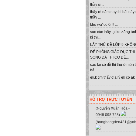
thầy ơi...
thầy ơi năm nay thi bài này
thầy ...
khó wa' cô 0i!!! ...
Clik
sao các thầy lại ko đăng ản
kì thi...
LẤY THỬ ĐỀ LỚP 9 KHÔNG 
ĐỂ PHÒNG GIÁO DỤC THI
SONG ĐÃ THI CO ĐỀ...
sao ko có đề thi thử ở môn 
hả...
ek.k tìm thấy địa lý ek có ak
...
HỖ TRỢ TRỰC TUYẾN
(Nguyễn Xuân Hóa -
0949.098.728)
(bonghongden431@yah