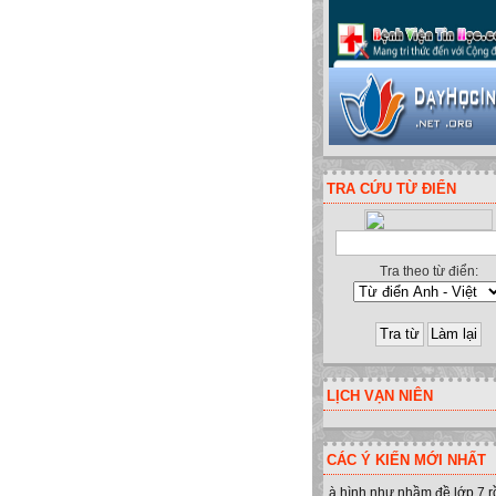
TRA CỨU TỪ ĐIỂN
Tra theo từ điển:
LỊCH VẠN NIÊN
CÁC Ý KIẾN MỚI NHẤT
à hình như nhầm đề lớp 7 r