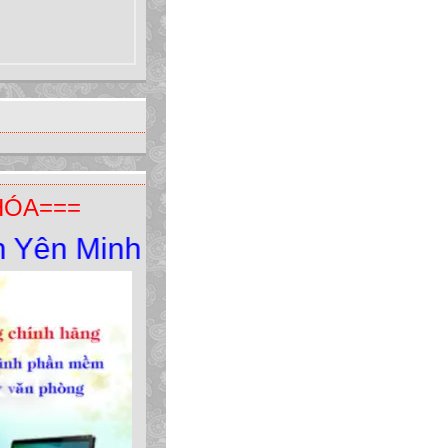
HÓA===
Minh - Yên Minh - Hà Giang. ĐT: