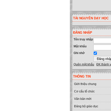
TÀI NGUYÊN DẠY HỌC
ĐĂNG NHẬP
Tên truy nhập
Mật khẩu
Ghi nhớ
Quên mật khẩu
ĐK thành 
THÔNG TIN
Giới thiệu chung
Cơ cấu tổ chức
Văn bản mới
Đảng bộ giáo dục