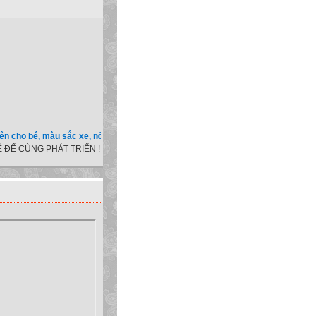
bé, màu sắc xe, nốt ruồi, xem tuổi.v.v.v )
 ĐỂ CÙNG PHÁT TRIỂN !