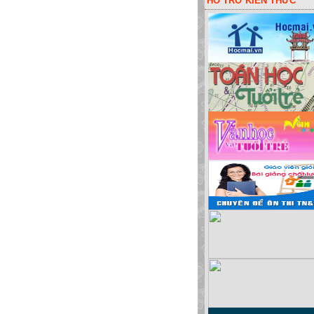
HỖ TRỠ KIẾN THỨC