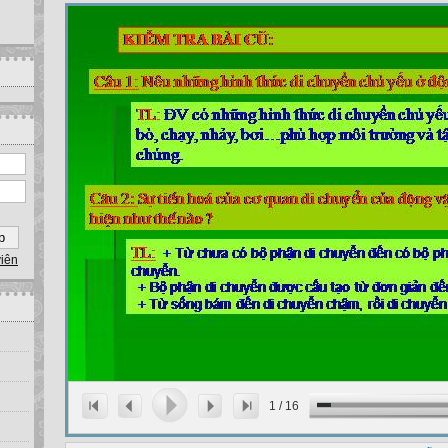
viên
1
/
16