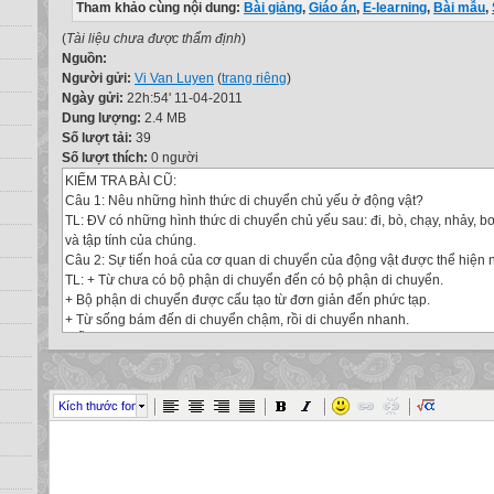
Tham khảo cùng nội dung:
Bài giảng
,
Giáo án
,
E-learning
,
Bài mẫu
,
(
Tài liệu chưa được thẩm định
)
Nguồn:
Người gửi:
Vi Van Luyen
(
trang riêng
)
Ngày gửi:
22h:54' 11-04-2011
Dung lượng:
2.4 MB
Số lượt tải:
39
Số lượt thích:
0 người
KIỂM TRA BÀI CŨ:
Câu 1: Nêu những hình thức di chuyển chủ yếu ở động vật?
TL: ĐV có những hình thức di chuyển chủ yếu sau: đi, bò, chạy, nhảy,
và tập tính của chúng.
Câu 2: Sự tiến hoá của cơ quan di chuyển của động vật được thể hiện 
TL: + Từ chưa có bộ phận di chuyển đến có bộ phận di chuyển.
+ Bộ phận di chuyển được cấu tạo từ đơn giản đến phức tạp.
+ Từ sống bám đến di chuyển chậm, rồi di chuyển nhanh.
TIẾT 57
TIẾN HOÁ VỀ TỔ CHỨC CƠ THỂ
I/ SO SÁNH MỘT SỐ HỆ CƠ QUAN CỦA ĐỘNG VẬT
Quan sát hình bên đọc các câu trả lời bảng trang 176, thảo luận nhóm 
Kích thước font
phiếu học tập.
ĐV nguyên sinh
Chưa phân hoá
Chưa phân hoá