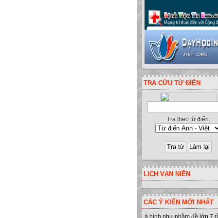
TRA CỨU TỪ ĐIỂN
Tra theo từ điển:
LỊCH VẠN NIÊN
CÁC Ý KIẾN MỚI NHẤT
à hình như nhầm đề lớp 7 r