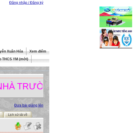
Đăng nhập / Đăng ký
yễn Xuân Hóa
Xem điểm
b THCS YM (mới)
TRƯỜNG.
Đưa bài giảng lên
Lịch sử tải về