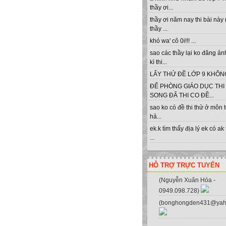
thầy ơi...
thầy ơi năm nay thi bài này
thầy ...
khó wa' cô 0i!!! ...
sao các thầy lại ko đăng ản
kì thi...
LẤY THỬ ĐỀ LỚP 9 KHÔNG 
ĐỂ PHÒNG GIÁO DỤC THI
SONG ĐÃ THI CO ĐỀ...
sao ko có đề thi thử ở môn 
hả...
ek.k tìm thấy địa lý ek có ak
...
HỖ TRỢ TRỰC TUYẾN
(Nguyễn Xuân Hóa -
0949.098.728)
(bonghongden431@yah