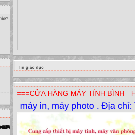
 nào?
Tin giáo dục
===CỬA HÀNG MÁY TÍNH BÌNH - 
y in, máy photo . Địa chỉ: Thị T