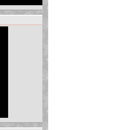
 ngăn (m¸u ®i nu«i c¬ thÓ