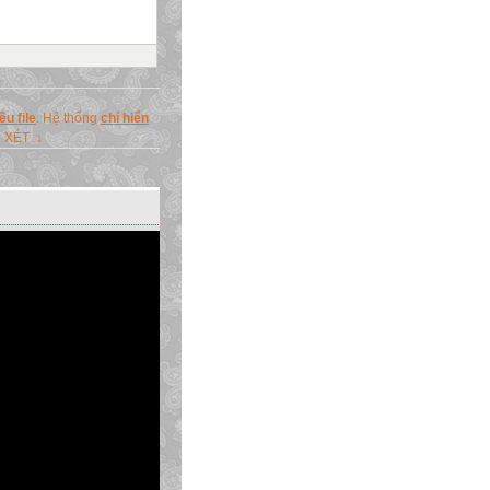
u file
. Hệ thống
chỉ hiển
N XÉT ↓