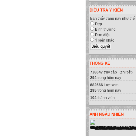
ĐIỀU TRA Ý KIẾN
Bạn thấy trang này như thế
Đẹp
Bình thường
Đơn điệu
Ý kiến khác
THỐNG KÊ
738647
truy cập (
chi tiết
)
294
trong hôm nay
882666
lượt xem
295
trong hôm nay
104
thành viên
n cung cấp sửa chữa máy tính, má
ẢNH NGẪU NHIÊN