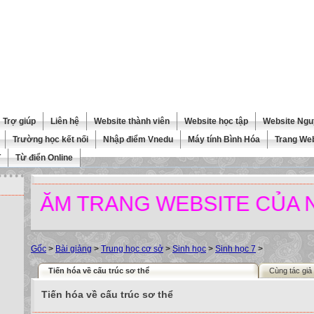
Trợ giúp
Liên hệ
Website thành viên
Website học tập
Website Ngu
Trường học kết nối
Nhập điểm Vnedu
Máy tính Bình Hóa
Trang We
T
Từ điển Online
M TRANG WEBSITE CỦA NHÀ 
Gốc
>
Bài giảng
>
Trung học cơ sở
>
Sinh học
>
Sinh học 7
>
Tiến hóa về cấu trúc sơ thể
Cùng tác giả
Tiến hóa về cấu trúc sơ thể