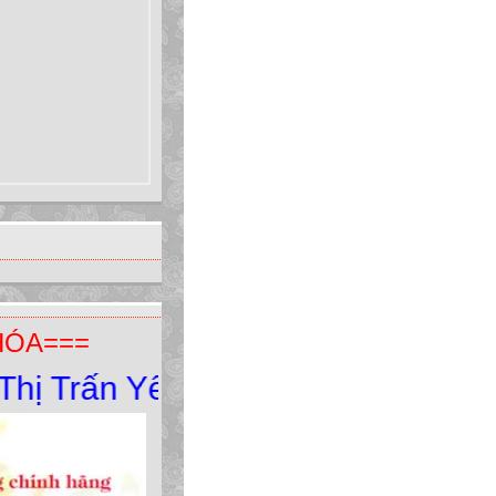
HÓA===
rấn Yên Minh - Yên Minh - Hà Gia