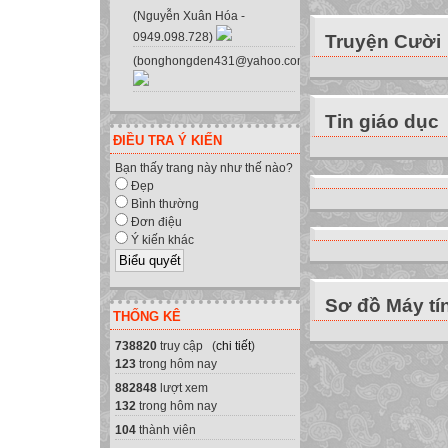
TRANG TÍNH
(Nguyễn Xuân Hóa -
0949.098.728)
Truyện Cười
------------------
(bonghongden431@yahoo.com.vn)
3. Sử dụng địa ch
4. Bài tập
Tin giáo dục
Tiết 15 - Bài 
ĐIỀU TRA Ý KIẾN
3. Sử dụng địa ch
Bạn thấy trang này như thế nào?
Đẹp
Bình thường
Em hãy cho biết đ
Đơn điệu
Địa chỉ của một ô
Ý kiến khác
Tên cột
Tên Hàng
Sơ đồ Máy tí
Ô được chọn là 
THỐNG KÊ
Tiết 15 Bài 3:
738820
truy cập (
chi tiết
)
3. Sử dụng địa ch
123
trong hôm nay
Trong các công th
882848
lượt xem
thường được cho 
132
trong hôm nay
12
104
thành viên