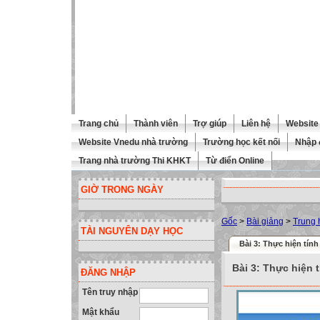
Trang chủ
Thành viên
Trợ giúp
Liên hệ
Website 
Website Vnedu nhà trường
Trường học kết nối
Nhập 
Trang nhà trường Thi KHKT
Từ điển Online
GIỜ TRONG NGÀY
Gốc
>
Bài giảng
>
Trung 
TÀI NGUYÊN DẠY HỌC
Bài 3: Thực hiện tính 
Bài 3: Thực hiện t
ĐĂNG NHẬP
Tên truy nhập
Mật khẩu