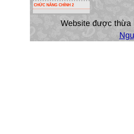
Làm mẫu trên máy
CHỨC NĂNG CHÍNH 2
Tiết 15 Bài 3:
3. Sử dụng công t
Website được thừa
Viêc sử dụng địa c
Ngu
Lợi ích của việc 
- Giúp thực hiện
- Khi thay đổi giá 
thì kết quả tự độ
Tiết 15 Bài 3:
4. Bài tập.
- Làm bài tập 1,2
Đáp án:
Câu 1: Vì bạn Hằ
=8+2*3
Câu 2: Chọn ô đó
dữ liệu giống tron
thức thì đó là ô 
Câu 3: Lợi ích củ