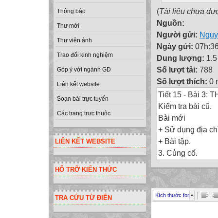
(
Tài liệu chưa đư
Thông báo
Nguồn:
Thư mời
Người gửi:
Nguy
Thư viện ảnh
Ngày gửi:
07h:36
Trao đổi kinh nghiệm
Dung lượng:
1.
Số lượt tải:
788
Góp ý với ngành GD
Số lượt thích:
0 
Liên kết website
Tiết 15 - Bài 
Soạn bài trực tuyến
Kiểm tra bài cũ.
Các trang trực thuộc
Bài mới
+ Sử dụng địa chỉ
+ Bài tập.
LIÊN KẾT WEBSITE
3. Củng cố.
4. Hướng dẫn về
HỖ TRỠ KIẾN THỨC
KIỂM TRA BÀI 
Câu 1: Nêu các 
Kích thước font
TRA CỨU TỪ ĐIỂN
Đáp án:
B1: Chọn ô cần 