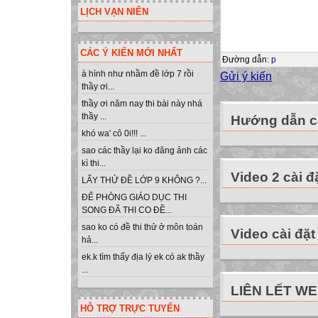
B2: Gõ dấu”=“
LỊCH VẠN NIÊN
B3: Nhập công t
B4: Nhấn Enter h
CÁC Ý KIẾN MỚI NHẤT
KIỂM TRA BÀI 
Đường dẫn
:
p
Câu 2: Viết biểu 
à hình như nhầm đề lớp 7 rồi
Gửi ý kiến
thầy ơi...
Excel?
thầy ơi năm nay thi bài này nhá
a. (15+3):2+(2+3
thầy ...
Hướng dẫn cà
b. (5+3)4×2+(21+
khó wa' cô 0i!!! ...
c. 76:3+(5+6)×2
sao các thầy lại ko đăng ảnh các
KIỂM TRA BÀI 
kì thi...
Video 2 cài đ
Câu 2: Viết biểu 
LẤY THỬ ĐỀ LỚP 9 KHÔNG ?...
Excel?
ĐỂ PHÒNG GIÁO DỤC THI
Đáp án:
SONG ĐÃ THI CO ĐỀ...
a. (15+3)/2+(2+3
sao ko có đề thi thử ở môn toán
Video cài đặt
hả...
b. (5+3)^4*2+(21
ek.k tìm thấy địa lý ek có ak thầy
c. 7^6/3+(5+6)*2
...
Bài 3
LIÊN LẾT W
THỰC HIỆN TÍ
HỖ TRỢ TRỰC TUYẾN
TOÁN TRÊN