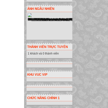
22
8
ẢNH NGẪU NHIÊN
=(12+8)/2
=(22+8)/2
VÍ DỤ
Nhập công thức
Thay đổi 12 thàn
Nhập lại công th
Làm thế nào để c
THÀNH VIÊN TRỰC TUYẾN
Tiết 13 Bài 3:
1 khách và 0 thành viên
Ta có thể thay số
3. Sử dụng công 
12
KHU VUC VIP
22
8
=(A1+B1)/2
Như vậy: Công th
CHỨC NĂNG CHÍNH 1
ô A1 và B1 thay đ
=(A1+B1)/2