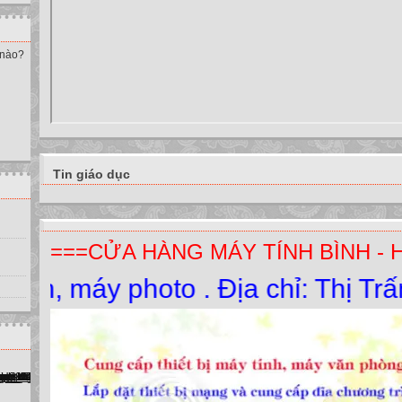
 nào?
Tin giáo dục
===CỬA HÀNG MÁY TÍNH BÌNH - 
áy photo . Địa chỉ: Thị Trấn Yê