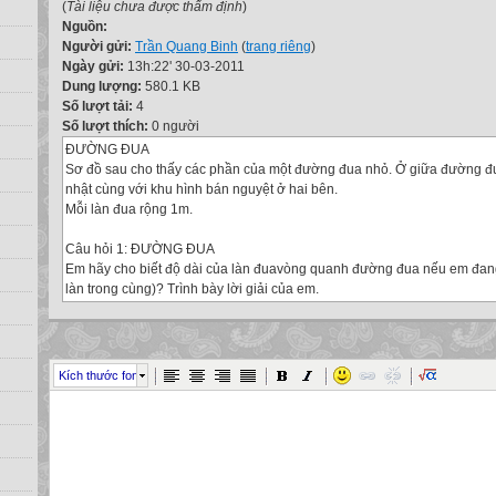
(
Tài liệu chưa được thẩm định
)
Nguồn:
Người gửi:
Trần Quang Binh
(
trang riêng
)
Ngày gửi:
13h:22' 30-03-2011
Dung lượng:
580.1 KB
Số lượt tải:
4
Số lượt thích:
0 người
ĐƯỜNG ĐUA
Sơ đồ sau cho thấy các phần của một đường đua nhỏ. Ở giữa đường đ
nhật cùng với khu hình bán nguyệt ở hai bên.
Mỗi làn đua rộng 1m.
Câu hỏi 1: ĐƯỜNG ĐUA
Em hãy cho biết độ dài của làn đuavòng quanh đường đua nếu em đang 
làn trong cùng)? Trình bày lời giải của em.
……………………………………………………………………………………
Câu hỏi 2: ĐƯỜNG ĐUA
Đối với một cuộc đua, các vị trí xuất phát ở các làn đua khác nhau được 
đảm bảo quãng đường chạy là như nhau cho tất cả các vận động viên kh
Kích thước font
Em hãy cho biết độ dài của đoạn chênh lệch giữa làn đua 1 (làn đua tro
bao nhiêu? Hay nói cách khác, khoảng cách giữa điểm xuất phát của là
phát của làn đua 2 là bao xa? Hãy trình bày lời giải của em.
……………………………………………………………………………………