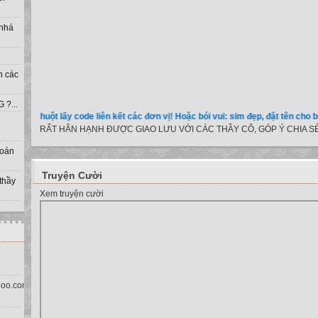
 nhá
h các
?...
ik chuột lấy code liên kết các đơn vị! Hoặc bói vui: sim đẹp, đặt tên cho bé, màu 
RẤT HÂN HẠNH ĐƯỢC GIAO LƯU VỚI CÁC THẦY CÔ, GÓP Ý CHIA SẺ
toán
Truyện Cười
 thầy
Xem truyện cười
oo.com.vn)