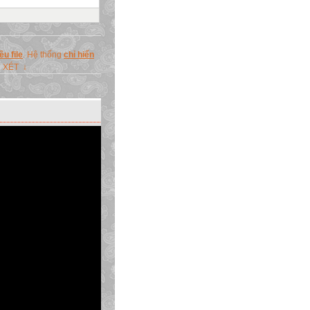
u file
. Hệ thống
chỉ hiển
N XÉT ↓