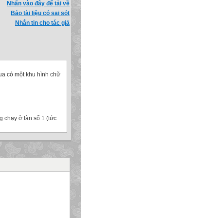
Nhấn vào đây để tải về
Báo tài liệu có sai sót
Nhắn tin cho tác giả
ua có một khu hình chữ
chạy ở làn số 1 (tức
…………………………………………………………………………………………………
bố trí lệch nhau – để
i họ cán đích.
ng cùng) và làn đua 2 là
n đua 1 với điểm xuất
…………………………………………………………………………………………………