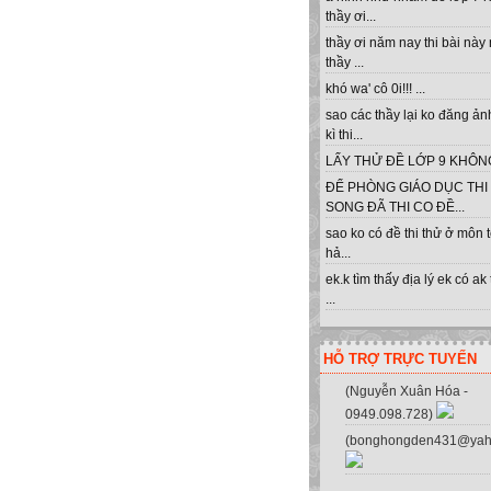
thầy ơi...
thầy ơi năm nay thi bài này
thầy ...
khó wa' cô 0i!!! ...
sao các thầy lại ko đăng ản
kì thi...
LẤY THỬ ĐỀ LỚP 9 KHÔNG 
Cl
ĐỂ PHÒNG GIÁO DỤC THI
SONG ĐÃ THI CO ĐỀ...
sao ko có đề thi thử ở môn 
hả...
ek.k tìm thấy địa lý ek có ak
...
HỖ TRỢ TRỰC TUYẾN
(Nguyễn Xuân Hóa -
0949.098.728)
(bonghongden431@yah