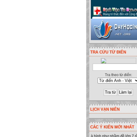
TRA CỨU TỪ ĐIỂN
Tra theo từ điển:
LỊCH VẠN NIÊN
CÁC Ý KIẾN MỚI NHẤT
à hình như nhầm đề lớp 7 r