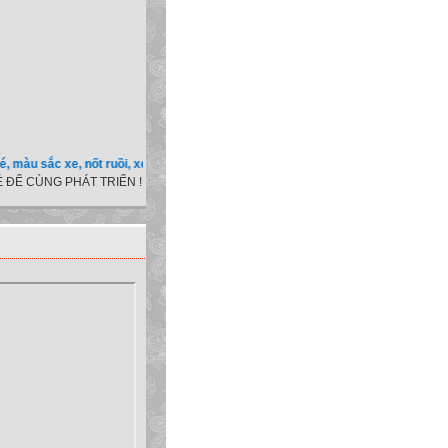
sắc xe, nốt ruồi, xem tuổi.v.v.v )
 ĐỂ CÙNG PHÁT TRIỂN !