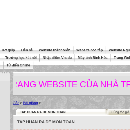
Trợ giúp
Liên hệ
Website thành viên
Website học tập
Website Ngu
Trường học kết nối
Nhập điểm Vnedu
Máy tính Bình Hóa
Trang We
T
Từ điển Online
ANG WEBSITE CỦA NHÀ TRƯỜN
Gốc
>
Bài giảng
>
TAP HUAN RA DE MON TOAN
Cùng tác giả
TAP HUAN RA DE MON TOAN