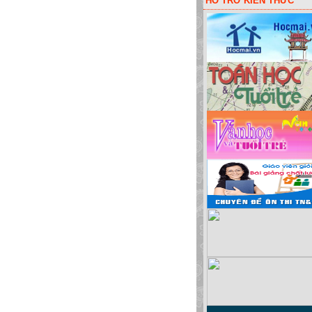
HỖ TRỠ KIẾN THỨC