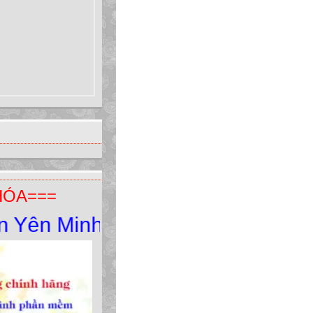
HÓA===
n Minh - Yên Minh - Hà Giang. ĐT