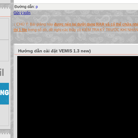
Đường dẫn
:
p
Gửi ý kiến
↓ CHÚ Ý: Bài giảng này
được nén lại dưới dạng RAR và có thể chứa nhiề
thị 1 file
trong số đó, đề nghị các thầy cô KIỂM TRA KỸ TRƯỚC KHI NHẬ
Hướng dẫn cài đặt VEMIS 1.3 new)