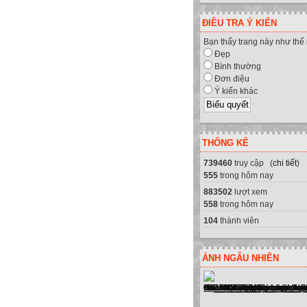
ĐIỀU TRA Ý KIẾN
Bạn thấy trang này như thế
Đẹp
Bình thường
Đơn điệu
Ý kiến khác
THỐNG KÊ
739460
truy cập (
chi tiết
)
555
trong hôm nay
883502
lượt xem
558
trong hôm nay
cấp sửa chữa máy tính, máy in, m
104
thành viên
ẢNH NGẪU NHIÊN