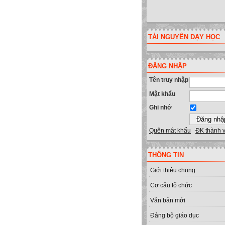
TÀI NGUYÊN DẠY HỌC
ĐĂNG NHẬP
Tên truy nhập
Mật khẩu
Ghi nhớ
Quên mật khẩu
ĐK thành 
THÔNG TIN
Giới thiệu chung
Cơ cấu tổ chức
Văn bản mới
Đảng bộ giáo dục