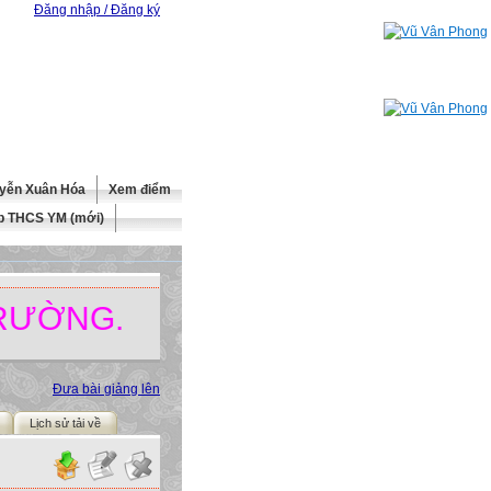
Đăng nhập / Đăng ký
yễn Xuân Hóa
Xem điểm
b THCS YM (mới)
G.
Đưa bài giảng lên
Lịch sử tải về