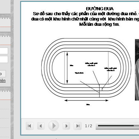
viên
1
/
2