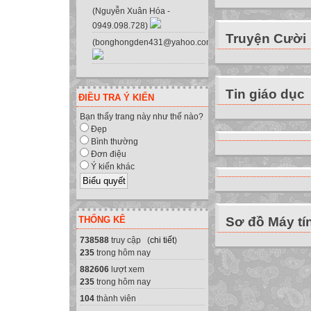
đoạn (một bài, mộ
(Nguyễn Xuân Hóa -
đã hoàn thành đế
0949.098.728)
Truyện Cười
Phát hiện lệch l
(bonghongden431@yahoo.com.vn)
mà môn học đề ra
trong quá trình 
lạc về phía ngườ
Tin giáo dục
ĐIỀU TRA Ý KIẾN
quyết.
Bạn thấy trang này như thế nào?
Điều chỉnh qua k
Đẹp
phương pháp sao 
Bình thường
những khó khăn tr
Đơn điệu
Ý kiến khác
1. Định hướng đổ
nội dung trao đổi
2. Quy trình biên
THỐNG KÊ
Sơ đồ Máy tí
3. Thực hành biê
4. Xây dựng THƯ 
738588
truy cập (
chi tiết
)
235
trong hôm nay
5. Hd triển khai 
882606
lượt xem
2. Quy trình biên
235
trong hôm nay

104
thành viên
2. Quy trình biên