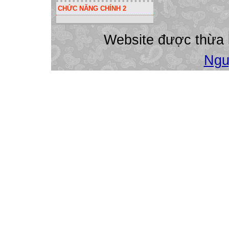
CHỨC NĂNG CHÍNH 2
tập của HS chính
- Nếu đề kiểm tra
phần TNKQ độc lậ
Website được thừa
2. Quy trình biên
Ngu

Lưu ý:
Ma trận không phụ
hợp TL và TN.
Có thể lập ma trậ
2. Quy trình biên

M1.Liệt kê tên cá
Căn cứ vào mục đ
cần kiểm tra. Đây
theo Chuẩn KT - 
Lưu ý:
Ghi thời lượng h
nhất)