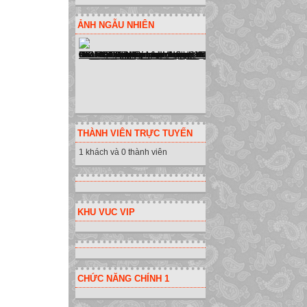

ẢNH NGẪU NHIÊN
Xác định “đo” – đ
Nội dung (khái n
So sánh nội dung
Đo đối tượng nào 
Tìm hiểu nội dun
thức, kĩ năng.
Sử dụng động từ 
THÀNH VIÊN TRỰC TUYẾN
3 mức độ khác nh
1 khách và 0 thành viên
trên chuẩn mức k
2. Quy trình biên

1. ĐÒ kiÓm tra tù
KHU VUC VIP
2. Đề kiểm tra t
3. Đề kiểm tra kê
câu hỏi dạng trắ
Lưu ý:
CHỨC NĂNG CHÍNH 1
- Kết hợp một cá
trưng môn học để