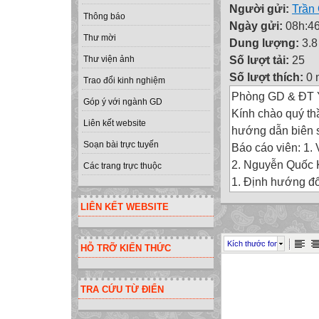
Người gửi:
Trần
Thông báo
Ngày gửi:
08h:46
Thư mời
Dung lượng:
3.
Số lượt tải:
25
Thư viện ảnh
Số lượt thích:
0 
Trao đổi kinh nghiệm
Phòng GD & ĐT 
Góp ý với ngành GD
Kính chào quý thầ
Liên kết website
hướng dẫn biên s
Soạn bài trực tuyến
Báo cáo viên: 1.
2. Nguyễn Quốc
Các trang trực thuộc
1. Định hướng đổ
nội dung trao đổi
LIÊN KẾT WEBSITE
2. Quy trình biên
3. Thực hành biê
Kích thước font
HỖ TRỠ KIẾN THỨC
4. Xây dựng THƯ 
5. Hd triển khai 
Chẩn đoán được 
TRA CỨU TỪ ĐIỂN
KTĐG môn Sinh h
gỡ những khó kh