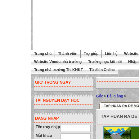
Trang chủ
Thành viên
Trợ giúp
Liên hệ
Website 
Website Vnedu nhà trường
Trường học kết nối
Nhập 
Trang nhà trường Thi KHKT
Từ điển Online
GIỜ TRONG NGÀY
Gốc
>
Bài giảng
>
TÀI NGUYÊN DẠY HỌC
TAP HUAN RA DE MO
TAP HUAN RA DE
ĐĂNG NHẬP
Tên truy nhập
Mật khẩu