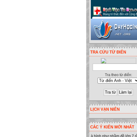
TRA CỨU TỪ ĐIỂN
Tra theo từ điển:
LỊCH VẠN NIÊN
CÁC Ý KIẾN MỚI NHẤT
à hình như nhầm đề lớp 7 r