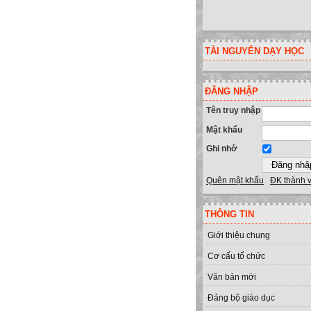
TÀI NGUYÊN DẠY HỌC
ĐĂNG NHẬP
Tên truy nhập
Mật khẩu
Ghi nhớ
Quên mật khẩu
ĐK thành 
THÔNG TIN
Giới thiệu chung
Cơ cấu tổ chức
Văn bản mới
Đảng bộ giáo dục