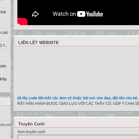
 nhá
h các
LIÊN LẾT WEBSITE
?...
toán
 thầy
huột lấy code liên kết các đơn vị! Hoặc bói vui: sim đẹp, đặt tên cho bé, màu sắc 
RẤT HÂN HẠNH ĐƯỢC GIAO LƯU VỚI CÁC THẦY CÔ, GÓP Ý CHIA SẺ
Truyện Cười
oo.com.vn)
Xem truyện cười