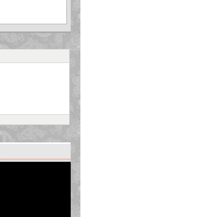
c và các hội nghị điển
ục. Góp phần nâng cao
 theo quy định của Bộ GD
 Trong các môn học đó,
iện nay, học sinh trong
thích tính học tập chủ
là tiết luyện tập, ôn tập
ạy để tránh việc " thông
ng tìm tòi cái mới từ cái
g cái đã có bằng việc
 khó thì ta làm dễ đi để
tượng, hoặc tạo ra
í dụ nhằm dẫn đến
 biệt là tiết luyện tập,
u đây có thể được áp dụng