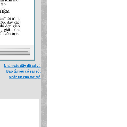
Nhấn vào đây để tải về
Báo tài liệu có sai sót
Nhắn tin cho tác giả