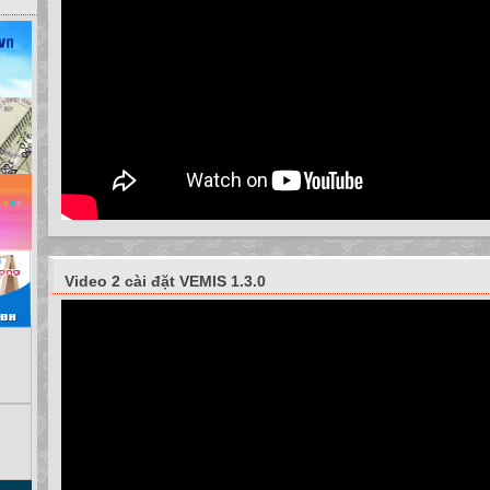
dạy ở tất cả các khối lớp, dạy các đối tượng học sinh. Cho dù đối tượng
được giáo viên dẫn dắt theo phương pháp này đều có thể chủ động giả
mà còn say mê môn toán, khi làm toán còn tự ra cho mình thêm nhiều b
tình huống mới, khiến các em gần và yêu toán hơn.
Để đơn giản vấn đề dưới đây tôi chỉ đưa ra các ví dụ áp dụng giới hạn t
b. Giải Quyết vấn đề:
i. Những con đường khai thác bài toán :
Một vấn đề đặt ra là nên cấu tạo đề bài toán như thế nào ( với mục đích
luyện kĩ năng, kiểm tra năng lực toán học v.v..) để phù hợp phương phá
định hướng tích cực độc lập sáng tạo.
Câu trả lời đã trở nên dễ dàng nếu chúng ta xét hệ thống bài tập trong 
đây tô
Video 2 cài đặt VEMIS 1.3.0