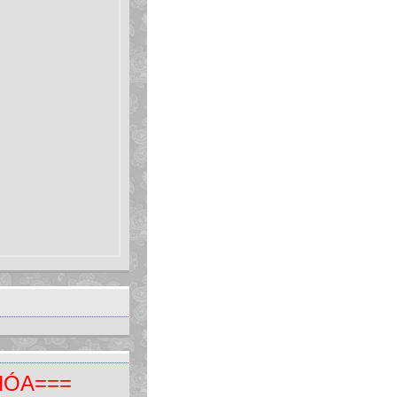
HÓA===