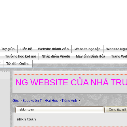
Trợ giúp
Liên hệ
Website thành viên
Website học tập
Website Ngu
Trường học kết nối
Nhập điểm Vnedu
Máy tính Bình Hóa
Trang We
T
Từ điển Online
 WEBSITE CỦA NHÀ TRƯỜNG.
Gốc
>
Ebooks ôn Thi Đại Học
>
Tiếng Anh
>
skkn toan
Cùng tác giả
skkn toan