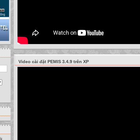
Video cài đặt PEMIS 3.4.9 trên XP
ồi