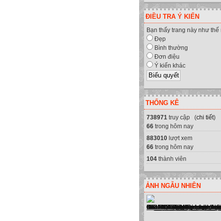
ĐIỀU TRA Ý KIẾN
Bạn thấy trang này như thế
Đẹp
Bình thường
Đơn điệu
Ý kiến khác
THỐNG KÊ
738971
truy cập (
chi tiết
)
66
trong hôm nay
883010
lượt xem
66
trong hôm nay
104
thành viên
ẢNH NGẪU NHIÊN