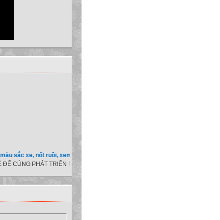
xe, nốt ruồi, xem tuổi.v.v.v )
 ĐỂ CÙNG PHÁT TRIỂN !