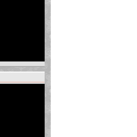
 học sinh nào khi đã
i toán, không những thế
ài toán mới với những
rong chương trình lớp 6.
 vận dụng kiến thức, rèn
p dạy học đổi mới theo
sách giáo khoa mới. ở