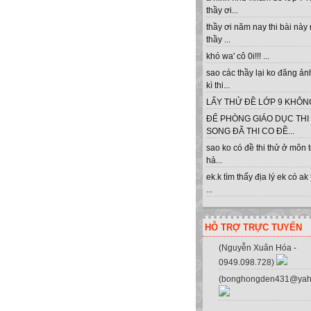
thầy ơi...
thầy ơi năm nay thi bài này
thầy ...
khó wa' cô 0i!!! ...
sao các thầy lại ko đăng ản
kì thi...
LẤY THỬ ĐỀ LỚP 9 KHÔNG 
ĐỂ PHÒNG GIÁO DỤC THI
SONG ĐÃ THI CO ĐỀ...
sao ko có đề thi thử ở môn 
hả...
ek.k tìm thấy địa lý ek có ak
...
Clik c
HỖ TRỢ TRỰC TUYẾN
(Nguyễn Xuân Hóa -
0949.098.728)
(bonghongden431@yah