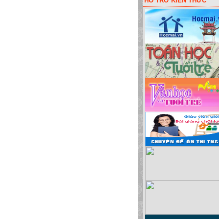
HỖ TRỠ KIẾN THỨC