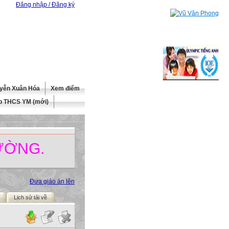
Đăng nhập / Đăng ký
yễn Xuân Hóa
Xem điểm
b THCS YM (mới)
Đưa giáo án lên
Lịch sử tải về