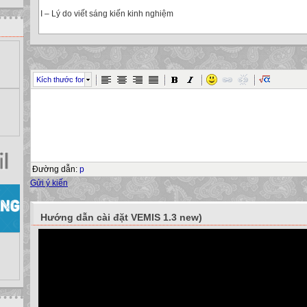
I – Lý do viết sáng kiến kinh nghiệm
Trong nhiều năm qua, việc nghiên cứu tổng kết các kinh nghiệm giáo dụ
hình tiên tiến đã đem lại kết quả cao cho công tác giảng dạy và giáo d
chất lượng giảng dạy cho giáo viên. Trong việc giảng dạy các môn học
& ĐT, môn học nào cũng quan trọng, nó có tác động và hỗ trợ lẫn nhau.
Kích thước font
môn Toán là một môn học có vị trí quan trọng.
Trong chương trình đổi mới sách giáo khoa và phương thức giảng dạy h
việc chủ động trong mọi hoạt động học tập và lĩnh hội tri thức, việc kích 
động của học sinh là rất cần thiết trong từng tiết dạy lý thuyết và đặc biệt 
đòi hỏi người giáo viên luôn luôn sáng tạo trong từng bài dạy từng tiết d
báo kiến thức ", ``chữa bài tập`` qua đó học sinh thấy hứng thú và chủ độ
đã có.
Đường dẫn
:
p
Để làm được điều này người giáo viên phải tạo ra được cái mới từ nhữn
Gửi ý kiến
đào sâu mở rộng khai thác một cách triệt để từ những cái ban đầu, có thể
đơn giản hoặc từ dễ ta tổng hợp lên để nó thích ứng được với từng đối 
những bài toán có nhiều tình huống gắn được với thực tế.
Hướng dẫn cài đặt VEMIS 1.3 new)
Để đáp ứng những yêu cầu trên sau đây là một vài phương pháp, vài v
những tình huống mới, những bài toán mới trong các tiết dạy lý thuyết đặc
ôn tập.
II. giới hạn viết sáng kiến kinh nghiệm
Theo tôi với “ một vài phương pháp khai thác bài toán” tôi trình bày sa