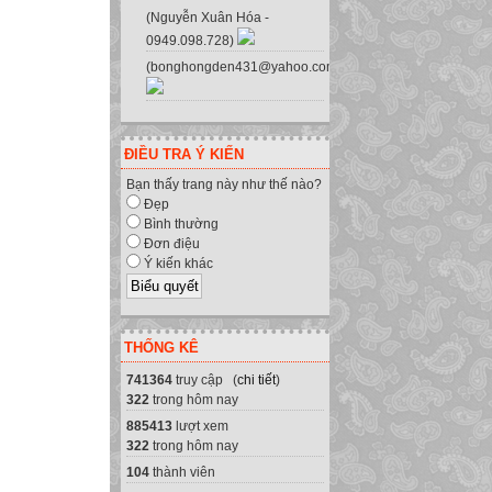
(Nguyễn Xuân Hóa -
0949.098.728)
(bonghongden431@yahoo.com.vn)
ĐIỀU TRA Ý KIẾN
Bạn thấy trang này như thế nào?
Đẹp
Bình thường
Đơn điệu
Ý kiến khác
THỐNG KÊ
741364
truy cập (
chi tiết
)
322
trong hôm nay
885413
lượt xem
322
trong hôm nay
104
thành viên