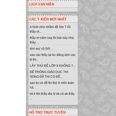
LỊCH VẠN NIÊN
CÁC Ý KIẾN MỚI NHẤT
à hình như nhầm đề lớp 7 rồi
thầy ơi...
thầy ơi năm nay thi bài này nhá
thầy ...
khó wa' cô 0i!!! ...
sao các thầy lại ko đăng ảnh các
kì thi...
LẤY THỬ ĐỀ LỚP 9 KHÔNG ?...
ĐỂ PHÒNG GIÁO DỤC THI
SONG ĐÃ THI CO ĐỀ...
sao ko có đề thi thử ở môn toán
hả...
ek.k tìm thấy địa lý ek có ak thầy
...
HỖ TRỢ TRỰC TUYẾN