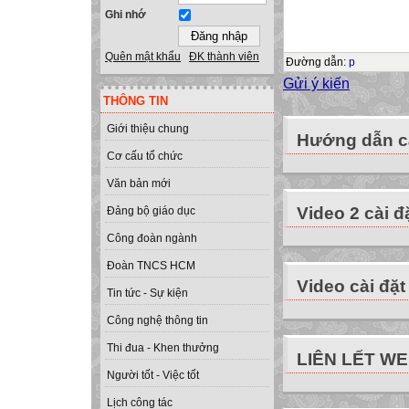
Ghi nhớ
Quên mật khẩu
ĐK thành viên
Đường dẫn
:
p
Gửi ý kiến
THÔNG TIN
Giới thiệu chung
Hướng dẫn cà
Cơ cấu tổ chức
Văn bản mới
Video 2 cài đ
Đảng bộ giáo dục
Công đoàn ngành
Đoàn TNCS HCM
Video cài đặt
Tin tức - Sự kiện
Công nghệ thông tin
Thi đua - Khen thưởng
LIÊN LẾT W
Người tốt - Việc tốt
Lịch công tác