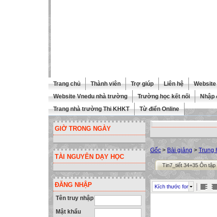
Trang chủ
Thành viên
Trợ giúp
Liên hệ
Website 
Website Vnedu nhà trường
Trường học kết nối
Nhập 
Trang nhà trường Thi KHKT
Từ điển Online
GIỜ TRONG NGÀY
Gốc
>
Bài giảng
>
Trung 
TÀI NGUYÊN DẠY HỌC
Tin7_tiết 34+35 Ôn tậ
ĐĂNG NHẬP
Kích thước font
Tên truy nhập
Mật khẩu