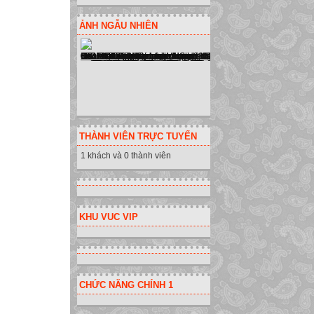
ẢNH NGẪU NHIÊN
THÀNH VIÊN TRỰC TUYẾN
1 khách và 0 thành viên
KHU VUC VIP
CHỨC NĂNG CHÍNH 1