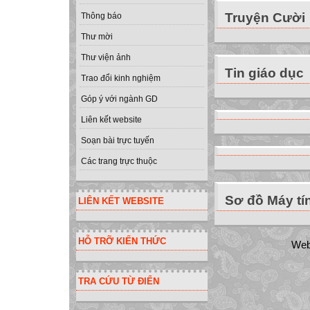
Truyện Cười
Thông báo
Thư mời
Thư viện ảnh
Tin giáo dục
Trao đổi kinh nghiệm
Góp ý với ngành GD
Liên kết website
Soạn bài trực tuyến
Các trang trực thuộc
Sơ đồ Máy tí
LIÊN KẾT WEBSITE
HỖ TRỠ KIẾN THỨC
Web
TRA CỨU TỪ ĐIỂN