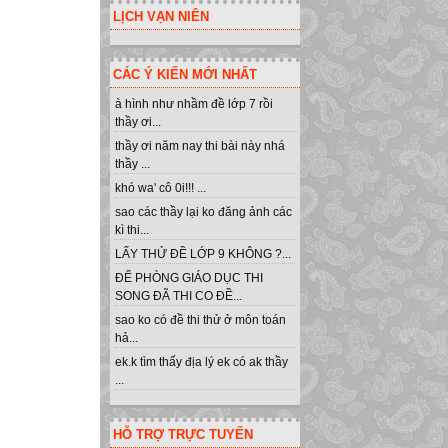
LỊCH VẠN NIÊN
CÁC Ý KIẾN MỚI NHẤT
à hình như nhầm đề lớp 7 rồi
thầy ơi...
thầy ơi năm nay thi bài này nhá
thầy ...
khó wa' cô 0i!!! ...
sao các thầy lại ko đăng ảnh các
kì thi...
LẤY THỬ ĐỀ LỚP 9 KHÔNG ?...
ĐỂ PHÒNG GIÁO DỤC THI
SONG ĐÃ THI CO ĐỀ...
sao ko có đề thi thử ở môn toán
hả...
ek.k tìm thấy địa lý ek có ak thầy
...
HỖ TRỢ TRỰC TUYẾN