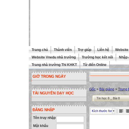
Trang chủ
Thành viên
Trợ giúp
Liên hệ
Website 
Website Vnedu nhà trường
Trường học kết nối
Nhập 
Trang nhà trường Thi KHKT
Từ điển Online
GIỜ TRONG NGÀY
Gốc
>
Bài giảng
>
Trung 
TÀI NGUYÊN DẠY HỌC
Tin học 8 _ Bài 8
ĐĂNG NHẬP
Kích thước font
Tên truy nhập
Mật khẩu