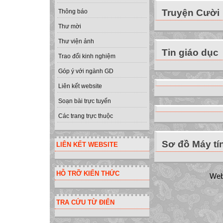
Truyện Cười
Thông báo
Thư mời
Thư viện ảnh
Tin giáo dục
Trao đổi kinh nghiệm
Góp ý với ngành GD
Liên kết website
Soạn bài trực tuyến
Các trang trực thuộc
Sơ đồ Máy tí
LIÊN KẾT WEBSITE
HỖ TRỠ KIẾN THỨC
Web
TRA CỨU TỪ ĐIỂN