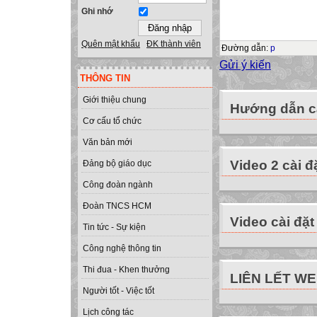
Ghi nhớ
Quên mật khẩu
ĐK thành viên
Đường dẫn
:
p
Gửi ý kiến
THÔNG TIN
Giới thiệu chung
Hướng dẫn cà
Cơ cấu tổ chức
Văn bản mới
Video 2 cài đ
Đảng bộ giáo dục
Công đoàn ngành
Đoàn TNCS HCM
Video cài đặt
Tin tức - Sự kiện
Công nghệ thông tin
Thi đua - Khen thưởng
LIÊN LẾT W
Người tốt - Việc tốt
Lịch công tác