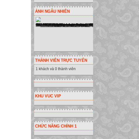
ẢNH NGẪU NHIÊN
THÀNH VIÊN TRỰC TUYẾN
1 khách và 0 thành viên
KHU VUC VIP
CHỨC NĂNG CHÍNH 1