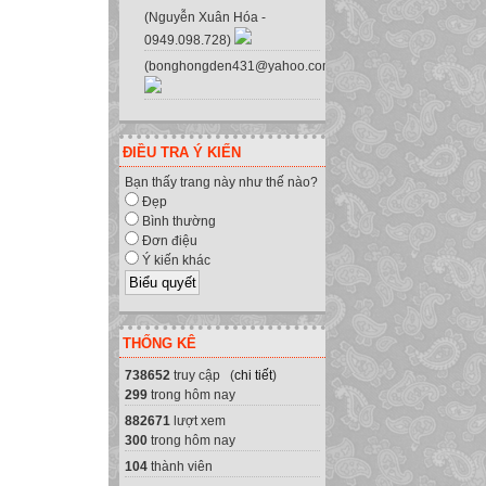
(Nguyễn Xuân Hóa -
0949.098.728)
(bonghongden431@yahoo.com.vn)
ĐIỀU TRA Ý KIẾN
Bạn thấy trang này như thế nào?
Đẹp
Bình thường
Đơn điệu
Ý kiến khác
THỐNG KÊ
738652
truy cập (
chi tiết
)
299
trong hôm nay
882671
lượt xem
300
trong hôm nay
104
thành viên