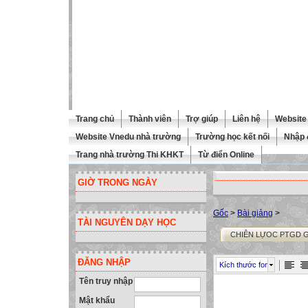
Trang chủ
Thành viên
Trợ giúp
Liên hệ
Website 
Website Vnedu nhà trường
Trường học kết nối
Nhập 
Trang nhà trường Thi KHKT
Từ điển Online
GIỜ TRONG NGÀY
Gốc
>
Bài giảng
>
TÀI NGUYÊN DẠY HỌC
CHIÊN LỰOC PTGD GI
ĐĂNG NHẬP
Kích thước font
Tên truy nhập
Mật khẩu