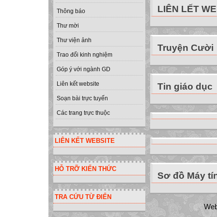
LIÊN LẾT W
Thông báo
Thư mời
Thư viện ảnh
Truyện Cười
Trao đổi kinh nghiệm
Góp ý với ngành GD
Liên kết website
Tin giáo dục
Soạn bài trực tuyến
Các trang trực thuộc
LIÊN KẾT WEBSITE
HỖ TRỠ KIẾN THỨC
Sơ đồ Máy tí
TRA CỨU TỪ ĐIỂN
Web