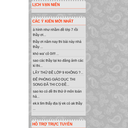
LỊCH VẠN NIÊN
CÁC Ý KIẾN MỚI NHẤT
à hình như nhầm đề lớp 7 rồi
thầy ơi...
thầy ơi năm nay thi bài này nhá
thầy ...
khó wa' cô 0i!!! ...
sao các thầy lại ko đăng ảnh các
kì thi...
LẤY THỬ ĐỀ LỚP 9 KHÔNG ?...
ĐỂ PHÒNG GIÁO DỤC THI
SONG ĐÃ THI CO ĐỀ...
sao ko có đề thi thử ở môn toán
hả...
ek.k tìm thấy địa lý ek có ak thầy
...
HỖ TRỢ TRỰC TUYẾN