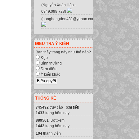
(Nguyễn Xuân Hóa -
0949.098.728)
(bonghongden431@yahoo.com.vn)
ĐIỀU TRA Ý KIẾN
Bạn thấy trang này như thế nào?
Đẹp
Bình thường
Đơn điệu
Ý kiến khác
THỐNG KÊ
745492
truy cập (
chi tiết
)
1433
trong hôm nay
889561
lượt xem
1442
trong hôm nay
104
thành viên