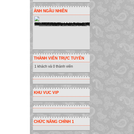
ẢNH NGẪU NHIÊN
THÀNH VIÊN TRỰC TUYẾN
1 khách và 0 thành viên
KHU VUC VIP
CHỨC NĂNG CHÍNH 1