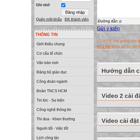
Ghi nhớ
Quên mật khẩu
ĐK thành viên
Đường dẫn
:
p
Gửi ý kiến
THÔNG TIN
↓ CHÚ Ý: Bài giảng này
đ
Giới thiệu chung
thị 1 file
trong số đó, đề
Cơ cấu tổ chức
Văn bản mới
Hướng dẫn cà
Đảng bộ giáo dục
Công đoàn ngành
Đoàn TNCS HCM
Video 2 cài đ
Tin tức - Sự kiện
Công nghệ thông tin
Thi đua - Khen thưởng
Video cài đặt
Người tốt - Việc tốt
Lịch công tác