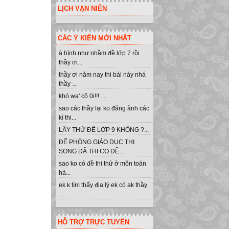
LỊCH VẠN NIÊN
CÁC Ý KIẾN MỚI NHẤT
à hình như nhầm đề lớp 7 rồi
thầy ơi...
thầy ơi năm nay thi bài này nhá
thầy ...
khó wa' cô 0i!!! ...
sao các thầy lại ko đăng ảnh các
kì thi...
LẤY THỬ ĐỀ LỚP 9 KHÔNG ?...
ĐỂ PHÒNG GIÁO DỤC THI
SONG ĐÃ THI CO ĐỀ...
sao ko có đề thi thử ở môn toán
hả...
ek.k tìm thấy địa lý ek có ak thầy
...
HỖ TRỢ TRỰC TUYẾN