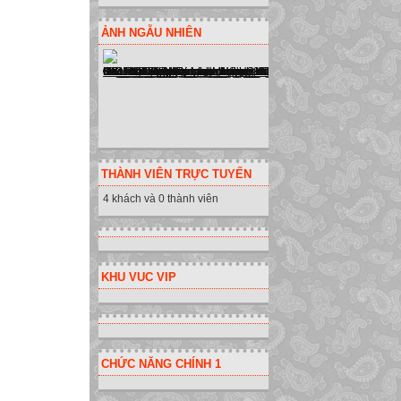
ẢNH NGẪU NHIÊN
THÀNH VIÊN TRỰC TUYẾN
4 khách và 0 thành viên
KHU VUC VIP
CHỨC NĂNG CHÍNH 1