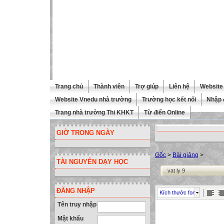
Trang chủ
Thành viên
Trợ giúp
Liên hệ
Website 
Website Vnedu nhà trường
Trường học kết nối
Nhập 
Trang nhà trường Thi KHKT
Từ điển Online
GIỜ TRONG NGÀY
Gốc
>
Bài giảng
>
TÀI NGUYÊN DẠY HỌC
vat ly 9
ĐĂNG NHẬP
Kích thước font
Tên truy nhập
Mật khẩu