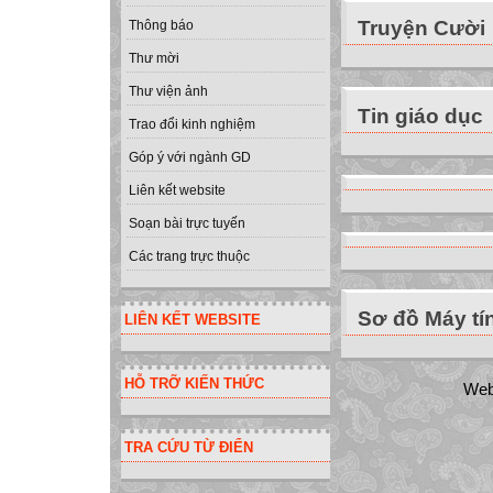
Truyện Cười
Thông báo
Thư mời
Thư viện ảnh
Tin giáo dục
Trao đổi kinh nghiệm
Góp ý với ngành GD
Liên kết website
Soạn bài trực tuyến
Các trang trực thuộc
Sơ đồ Máy tí
LIÊN KẾT WEBSITE
HỖ TRỠ KIẾN THỨC
Web
TRA CỨU TỪ ĐIỂN