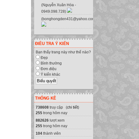
(Nguyễn Xuân Hóa -
0949.098.728)
(bonghongden431@yahoo.com.vn)
ĐIỀU TRA Ý KIẾN
Bạn thấy trang này như thế nào?
Đẹp
Bình thường
Đơn điệu
Ý kiến khác
THỐNG KÊ
738608
truy cập (
chi tiết
)
255
trong hôm nay
882626
lượt xem
255
trong hôm nay
104
thành viên