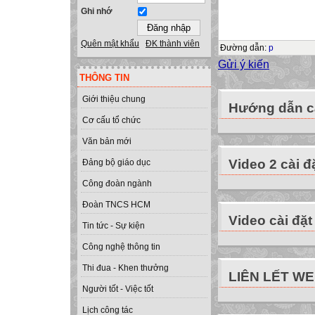
Ghi nhớ
Quên mật khẩu
ĐK thành viên
Đường dẫn
:
p
Gửi ý kiến
THÔNG TIN
Giới thiệu chung
Hướng dẫn cà
Cơ cấu tổ chức
Văn bản mới
Video 2 cài đ
Đảng bộ giáo dục
Công đoàn ngành
Đoàn TNCS HCM
Video cài đặt
Tin tức - Sự kiện
Công nghệ thông tin
Thi đua - Khen thưởng
LIÊN LẾT W
Người tốt - Việc tốt
Lịch công tác