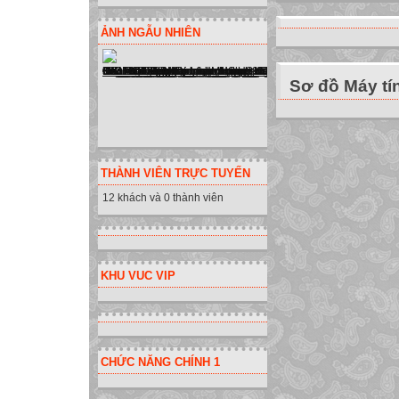
ẢNH NGẪU NHIÊN
Sơ đồ Máy tí
THÀNH VIÊN TRỰC TUYẾN
Lớp
12 khách và 0 thành viên
Tiết(theoTKB
Ngày dạy
sĩ số
KHU VUC VIP
Vắng



CHỨC NĂNG CHÍNH 1

