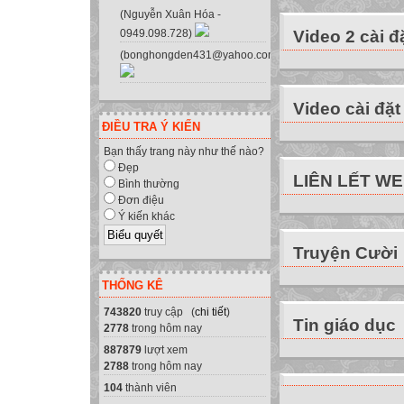
(Nguyễn Xuân Hóa -
Video 2 cài đ
0949.098.728)
(bonghongden431@yahoo.com.vn)
Video cài đặt
ĐIỀU TRA Ý KIẾN
Bạn thấy trang này như thế nào?
Đẹp
LIÊN LẾT W
Bình thường
Đơn điệu
Ý kiến khác
Truyện Cười
THỐNG KÊ
743820
truy cập (
chi tiết
)
Tin giáo dục
2778
trong hôm nay
887879
lượt xem
2788
trong hôm nay
104
thành viên