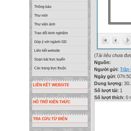
Thông báo
Thư mời
Thư viện ảnh
Trao đổi kinh nghiệm
Góp ý với ngành GD
Liên kết website
(
Tài liệu chưa đư
Soạn bài trực tuyến
Nguồn:
Các trang trực thuộc
Người gửi:
Trần
Ngày gửi:
07h:50
Dung lượng:
30
LIÊN KẾT WEBSITE
Số lượt tải:
1
Số lượt thích:
0 
HỖ TRỠ KIẾN THỨC
TRA CỨU TỪ ĐIỂN