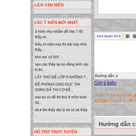
LỊCH VẠN NIÊN
CÁC Ý KIẾN MỚI NHẤT
à hình như nhầm đề lớp 7 rồi
Kích thước font
thầy ơi...
thầy ơi năm nay thi bài này nhá
thầy ...
khó wa' cô 0i!!! ...
sao các thầy lại ko đăng ảnh các
kì thi...
Đường dẫn
:
p
LẤY THỬ ĐỀ LỚP 9 KHÔNG ?...
Gửi ý kiến
ĐỂ PHÒNG GIÁO DỤC THI
SONG ĐÃ THI CO ĐỀ...
↓ CHÚ Ý: Bài giảng này
đ
sao ko có đề thi thử ở môn toán
thị 1 file
trong số đó, đề
hả...
ek.k tìm thấy địa lý ek có ak thầy
...
Hướng dẫn cà
HỖ TRỢ TRỰC TUYẾN