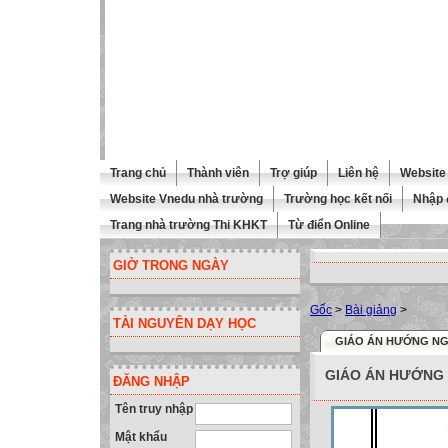
Trang chủ
Thành viên
Trợ giúp
Liên hệ
Website 
Website Vnedu nhà trường
Trường học kết nối
Nhập 
Trang nhà trường Thi KHKT
Từ điển Online
GIỜ TRONG NGÀY
Gốc
>
Bài giảng
>
TÀI NGUYÊN DẠY HỌC
GIÁO ÁN HƯỚNG NG
GIÁO ÁN HƯỚNG 
ĐĂNG NHẬP
Tên truy nhập
Mật khẩu