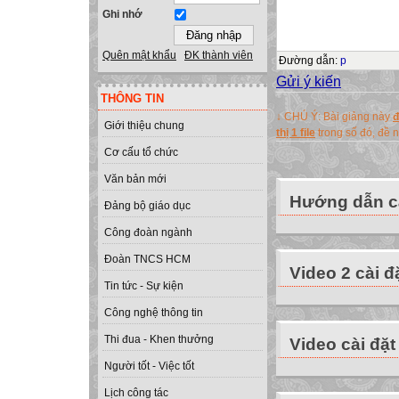
Ghi nhớ
Quên mật khẩu
ĐK thành viên
Đường dẫn
:
p
Gửi ý kiến
THÔNG TIN
↓ CHÚ Ý: Bài giảng này
đ
Giới thiệu chung
thị 1 file
trong số đó, đề
Cơ cấu tổ chức
Văn bản mới
Hướng dẫn cà
Đảng bộ giáo dục
Công đoàn ngành
Đoàn TNCS HCM
Video 2 cài đ
Tin tức - Sự kiện
Công nghệ thông tin
Thi đua - Khen thưởng
Video cài đặt
Người tốt - Việc tốt
Lịch công tác