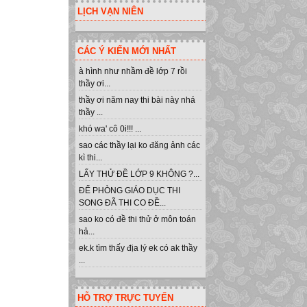
LỊCH VẠN NIÊN
CÁC Ý KIẾN MỚI NHẤT
à hình như nhầm đề lớp 7 rồi
thầy ơi...
thầy ơi năm nay thi bài này nhá
thầy ...
khó wa' cô 0i!!! ...
sao các thầy lại ko đăng ảnh các
kì thi...
LẤY THỬ ĐỀ LỚP 9 KHÔNG ?...
ĐỂ PHÒNG GIÁO DỤC THI
SONG ĐÃ THI CO ĐỀ...
sao ko có đề thi thử ở môn toán
hả...
ek.k tìm thấy địa lý ek có ak thầy
...
HỖ TRỢ TRỰC TUYẾN