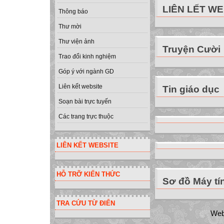
LIÊN LẾT W
Thông báo
Thư mời
Thư viện ảnh
Truyện Cười
Trao đổi kinh nghiệm
Góp ý với ngành GD
Liên kết website
Tin giáo dục
Soạn bài trực tuyến
Các trang trực thuộc
LIÊN KẾT WEBSITE
HỖ TRỠ KIẾN THỨC
Sơ đồ Máy tí
TRA CỨU TỪ ĐIỂN
Web