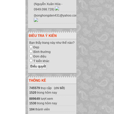
(Nguyễn Xuân Hóa -
0949.098.728)
(bonghongden431@yahoo.com.vn)
ĐIỀU TRA Ý KIẾN
Bạn thấy trang này như thế nào?
Đẹp
Bình thường
Đơn điệu
Ý kiến khác
THỐNG KÊ
745579
truy cập (
chi tiết
)
1520
trong hôm nay
889649
lượt xem
1530
trong hôm nay
104
thành viên