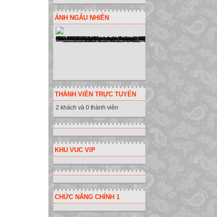
ẢNH NGẪU NHIÊN
THÀNH VIÊN TRỰC TUYẾN
2 khách và 0 thành viên
KHU VUC VIP
CHỨC NĂNG CHÍNH 1