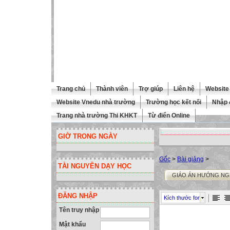
Trang chủ
Thành viên
Trợ giúp
Liên hệ
Website 
Website Vnedu nhà trường
Trường học kết nối
Nhập 
Trang nhà trường Thi KHKT
Từ điển Online
GIỜ TRONG NGÀY
Gốc
>
Bài giảng
>
TÀI NGUYÊN DẠY HỌC
GIÁO ÁN HƯỚNG NGH
ĐĂNG NHẬP
Kích thước font
Tên truy nhập
Mật khẩu