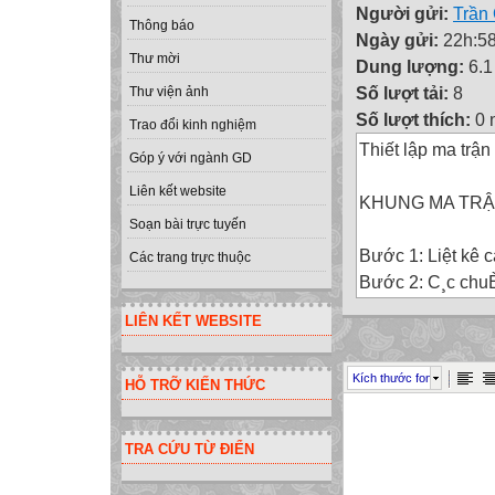
Người gửi:
Trần
Thông báo
Ngày gửi:
22h:58
Thư mời
Dung lượng:
6.
Số lượt tải:
8
Thư viện ảnh
Số lượt thích:
0 
Trao đổi kinh nghiệm
Thiết lập ma trận
Góp ý với ngành GD
Liên kết website
KHUNG MA TRẬ
Soạn bài trực tuyến
Bước 1: Liệt kê 
Các trang trực thuộc
Bước 2: C¸c chuÈn
Bước 3:Quyết địn
LIÊN KẾT WEBSITE
Bước 4:Quyết địn
Bước 5: Tính số 
Kích thước font
HỖ TRỠ KIẾN THỨC
Bước 6:Tính số 
Bước 7: Tính tổn
Bước 8: Tính tỷ 
TRA CỨU TỪ ĐIỂN
Bước 9: Đánh giá 
Tiết 48 Kiểm tra t