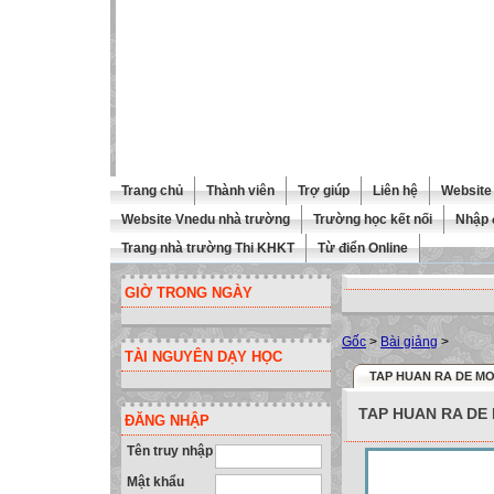
Trang chủ
Thành viên
Trợ giúp
Liên hệ
Website 
Website Vnedu nhà trường
Trường học kết nối
Nhập 
Trang nhà trường Thi KHKT
Từ điển Online
GIỜ TRONG NGÀY
Gốc
>
Bài giảng
>
TÀI NGUYÊN DẠY HỌC
TAP HUAN RA DE M
TAP HUAN RA DE
ĐĂNG NHẬP
Tên truy nhập
Mật khẩu