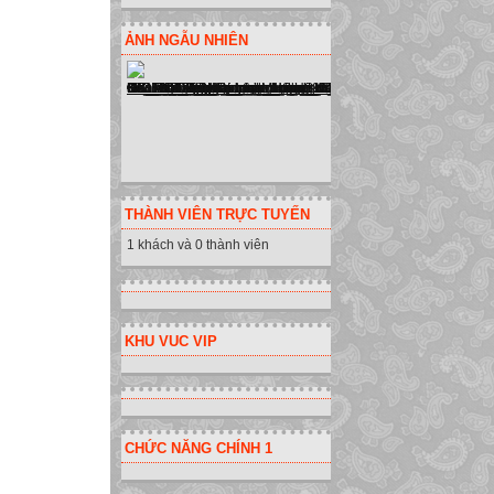
không muốn con 
ẢNH NGẪU NHIÊN
Nương đã chỉ bón
của Vũ Nương có 
- Với bé Đản: Cò
đã tin có người 
- Với Trương Sin
không chung thủ
Vũ Nương phải tì
THÀNH VIÊN TRỰC TUYẾN
* Cái bóng là chi
1 khách và 0 thành viên
của vợ cũng chín
gọi cha. Những 
được hóa giải nh
Câu 3: ( 4 Điểm)
KHU VUC VIP
- Hai câu thơ đầu
mau. Không gian 
- Hai câu thơ sau
giầu sức sống, n
CHỨC NĂNG CHÍNH 1
ảnh, màu sắc, khí
- Gợi lên tâm hồn