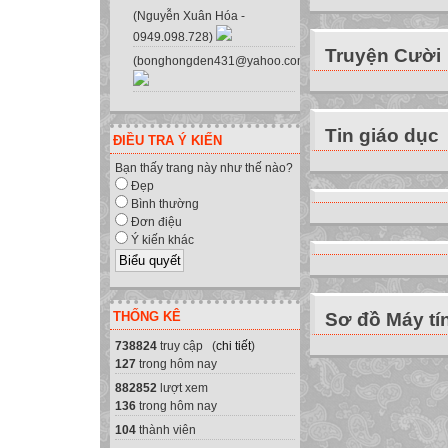
C Dấu hiệu điềm 
(Nguyễn Xuân Hóa -
II. Tự luận: ( 8 đi
0949.098.728)
Truyện Cười
1. Nêu nội dung 
(bonghongden431@yahoo.com.vn)
2. Trong " Chuyệ
nghĩa gì trong c
3. Cảm nhận của 
Tin giáo dục
ĐIỀU TRA Ý KIẾN
câu thơ đầu đoạn
Bạn thấy trang này như thế nào?
Du).
Đẹp
ĐÁP ÁN
Bình thường
I. Trắc nghiêm: ( 
Đơn điệu
Ý kiến khác
II. Tự luận:
Câu 1: ( 2 Điểm) 
khắc họa những p
THỐNG KÊ
Sơ đồ Máy tí
dũng cảm, trọng n
tình.
738824
truy cập (
chi tiết
)
127
trong hôm nay
Câu 2: ( 2 Điểm) 
882852
lượt xem
tạo nên cách thắt
136
trong hôm nay
* Cái bóng có ý n
104
thành viên
- Đối với Vũ Nươ