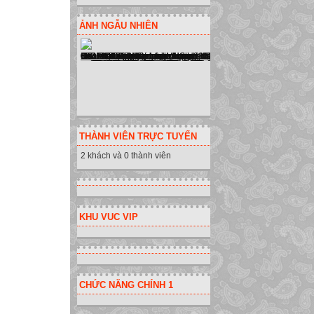
ẢNH NGẪU NHIÊN
THÀNH VIÊN TRỰC TUYẾN
2 khách và 0 thành viên
KHU VUC VIP
CHỨC NĂNG CHÍNH 1