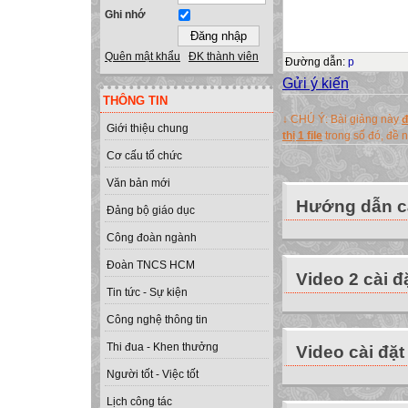
Ghi nhớ
Quên mật khẩu
ĐK thành viên
Đường dẫn
:
p
Gửi ý kiến
THÔNG TIN
↓ CHÚ Ý: Bài giảng này
đ
Giới thiệu chung
thị 1 file
trong số đó, đề
Cơ cấu tổ chức
Văn bản mới
Hướng dẫn cà
Đảng bộ giáo dục
Công đoàn ngành
Đoàn TNCS HCM
Video 2 cài đ
Tin tức - Sự kiện
Công nghệ thông tin
Thi đua - Khen thưởng
Video cài đặt
Người tốt - Việc tốt
Lịch công tác