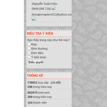
(Nguyễn Xuân Hóa -
0949.098.728)
(bonghongden431@yahoo.com.vn)
ĐIỀU TRA Ý KIẾN
Bạn thấy trang này như thế nào?
Đẹp
Bình thường
Đơn điệu
Ý kiến khác
THỐNG KÊ
738651
truy cập (
chi tiết
)
298
trong hôm nay
882670
lượt xem
299
trong hôm nay
104
thành viên