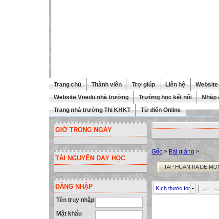
Trang chủ
Thành viên
Trợ giúp
Liên hệ
Website 
Website Vnedu nhà trường
Trường học kết nối
Nhập 
Trang nhà trường Thi KHKT
Từ điển Online
GIỜ TRONG NGÀY
Gốc
>
Bài giảng
>
TÀI NGUYÊN DẠY HỌC
TAP HUAN RA DE MO
ĐĂNG NHẬP
Kích thước font
Tên truy nhập
Mật khẩu