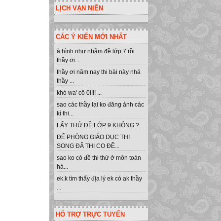
LỊCH VẠN NIÊN
CÁC Ý KIẾN MỚI NHẤT
à hình như nhầm đề lớp 7 rồi
thầy ơi...
thầy ơi năm nay thi bài này nhá
thầy ...
khó wa' cô 0i!!! ...
sao các thầy lại ko đăng ảnh các
kì thi...
LẤY THỬ ĐỀ LỚP 9 KHÔNG ?...
ĐỂ PHÒNG GIÁO DỤC THI
SONG ĐÃ THI CO ĐỀ...
sao ko có đề thi thử ở môn toán
hả...
ek.k tìm thấy địa lý ek có ak thầy
...
HỖ TRỢ TRỰC TUYẾN