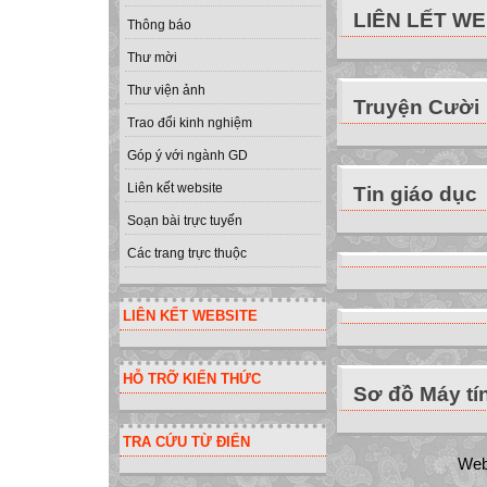
LIÊN LẾT W
Thông báo
Thư mời
Thư viện ảnh
Truyện Cười
Trao đổi kinh nghiệm
Góp ý với ngành GD
Liên kết website
Tin giáo dục
Soạn bài trực tuyến
Các trang trực thuộc
LIÊN KẾT WEBSITE
HỖ TRỠ KIẾN THỨC
Sơ đồ Máy tí
TRA CỨU TỪ ĐIỂN
Web