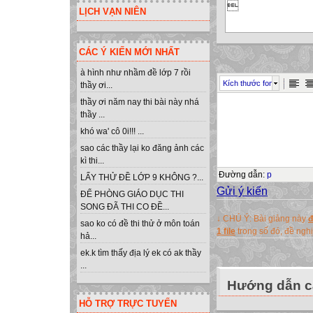

LỊCH VẠN NIÊN
CÁC Ý KIẾN MỚI NHẤT
à hình như nhầm đề lớp 7 rồi
Kích thước font
thầy ơi...
thầy ơi năm nay thi bài này nhá
thầy ...
khó wa' cô 0i!!! ...
TÀI LIỆU BỒI 
sao các thầy lại ko đăng ảnh các
CÁN BỘ QUẢN L
kì thi...
XÂY DỰNG THƯ 
Đường dẫn
:
p
LẤY THỬ ĐỀ LỚP 9 KHÔNG ?...
Gửi ý kiến
ĐỂ PHÒNG GIÁO DỤC THI
MÔN VẬT LÍ C
SONG ĐÃ THI CO ĐỀ...
↓ CHÚ Ý: Bài giảng này
đ
(Tài liệu lưu hàn
sao ko có đề thi thử ở môn toán
1 file
trong số đó, đề ng
hả...
ek.k tìm thấy địa lý ek có ak thầy
...
Hướng dẫn cà
HỖ TRỢ TRỰC TUYẾN