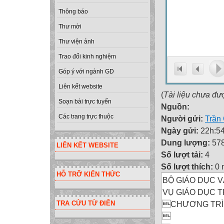
Thông báo
Thư mời
Thư viện ảnh
Trao đổi kinh nghiệm
Góp ý với ngành GD
Liên kết website
(
Tài liệu chưa đư
Soạn bài trực tuyến
Nguồn:
Các trang trực thuộc
Người gửi:
Trần
Ngày gửi:
22h:54
Dung lượng:
57
LIÊN KẾT WEBSITE
Số lượt tải:
4
Số lượt thích:
0 
HỖ TRỠ KIẾN THỨC
BỘ GIÁO DỤC V
VỤ GIÁO DỤC 
CHƯƠNG TRÌN
TRA CỨU TỪ ĐIỂN
