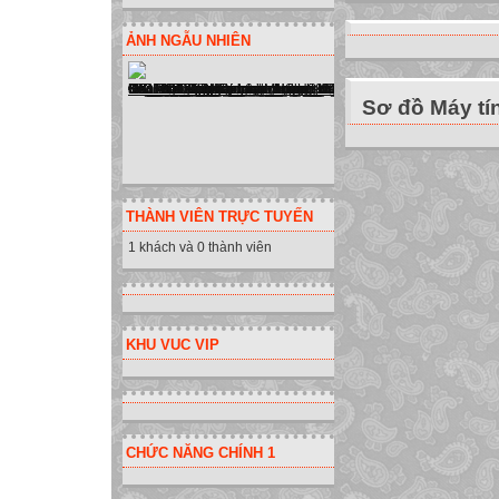
ẢNH NGẪU NHIÊN
Sơ đồ Máy tí
THÀNH VIÊN TRỰC TUYẾN
1 khách và 0 thành viên
KHU VUC VIP
CHỨC NĂNG CHÍNH 1