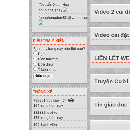
(Nguyễn Xuân Hóa -
Video 2 cài đ
0949.098.728)
(bonghongden431@yahoo.com.vn)
Video cài đặt
ĐIỀU TRA Ý KIẾN
Bạn thấy trang này như thế nào?
Hà Nội, tháng 1
Đẹp
LIÊN LẾT W
Bình thường
Đơn điệu
Ý kiến khác
Truyện Cười
THỐNG KÊ
738861
truy cập (
chi tiết
)
Người biên soạn
Tin giáo dục
164
trong hôm nay
Nguyễn Trọng Th
882889
lượt xem
173
trong hôm nay
104
thành viên