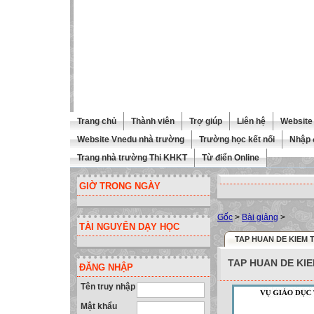
Trang chủ
Thành viên
Trợ giúp
Liên hệ
Website 
Website Vnedu nhà trường
Trường học kết nối
Nhập 
Trang nhà trường Thi KHKT
Từ điển Online
GIỜ TRONG NGÀY
Gốc
>
Bài giảng
>
TÀI NGUYÊN DẠY HỌC
TAP HUAN DE KIEM T
TAP HUAN DE KIE
ĐĂNG NHẬP
Tên truy nhập
Mật khẩu