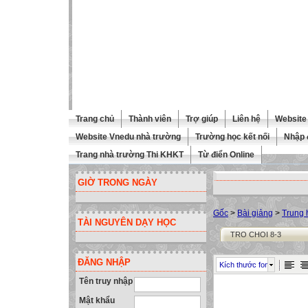
Trang chủ
Thành viên
Trợ giúp
Liên hệ
Website 
Website Vnedu nhà trường
Trường học kết nối
Nhập 
Trang nhà trường Thi KHKT
Từ điển Online
GIỜ TRONG NGÀY
Gốc
>
Bài giảng
>
Trung 
TÀI NGUYÊN DẠY HỌC
TRO CHOI 8-3
ĐĂNG NHẬP
Kích thước font
Tên truy nhập
Mật khẩu