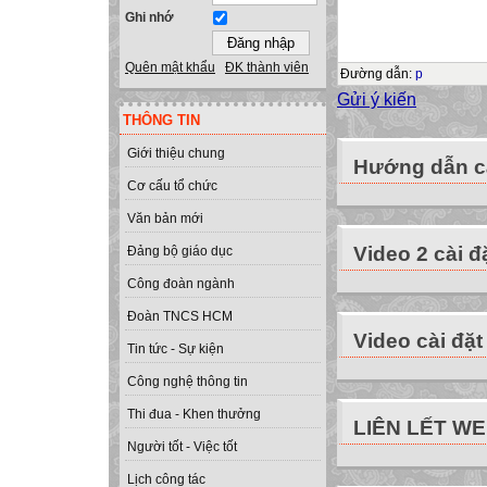
Ghi nhớ
Quên mật khẩu
ĐK thành viên
Đường dẫn
:
p
Gửi ý kiến
THÔNG TIN
Giới thiệu chung
Hướng dẫn cà
Cơ cấu tổ chức
Văn bản mới
Video 2 cài đ
Đảng bộ giáo dục
Công đoàn ngành
Đoàn TNCS HCM
Video cài đặt
Tin tức - Sự kiện
Công nghệ thông tin
Thi đua - Khen thưởng
LIÊN LẾT W
Người tốt - Việc tốt
Lịch công tác