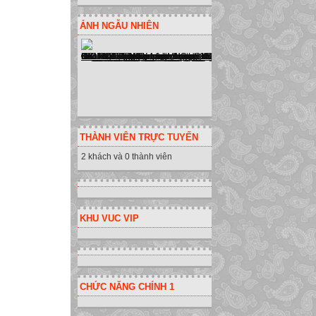
ẢNH NGẪU NHIÊN
THÀNH VIÊN TRỰC TUYẾN
2 khách và 0 thành viên
KHU VUC VIP
CHỨC NĂNG CHÍNH 1