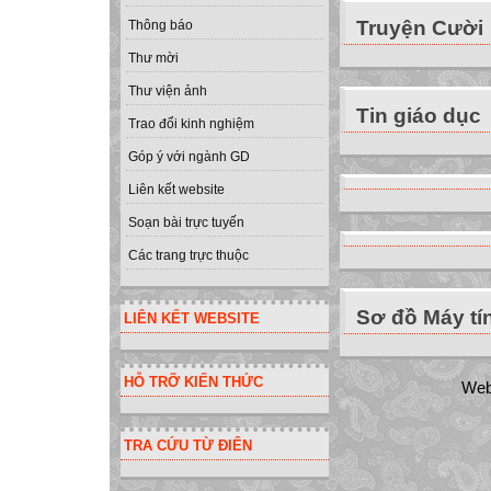
Truyện Cười
Thông báo
Thư mời
Thư viện ảnh
Tin giáo dục
Trao đổi kinh nghiệm
Góp ý với ngành GD
Liên kết website
Soạn bài trực tuyến
Các trang trực thuộc
Sơ đồ Máy tí
LIÊN KẾT WEBSITE
HỖ TRỠ KIẾN THỨC
Web
TRA CỨU TỪ ĐIỂN