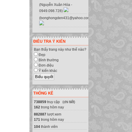
(Nguyễn Xuân Hóa -
0949.098.728)
(bonghongden431@yahoo.com.vn)
ĐIỀU TRA Ý KIẾN
Bạn thấy trang này như thế nào?
Đẹp
Bình thường
Đơn điệu
Ý kiến khác
THỐNG KÊ
738859
truy cập (
chi tiết
)
162
trong hôm nay
882887
lượt xem
171
trong hôm nay
104
thành viên