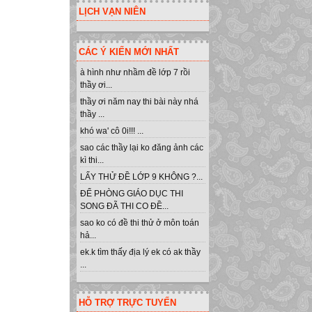
LỊCH VẠN NIÊN
CÁC Ý KIẾN MỚI NHẤT
à hình như nhầm đề lớp 7 rồi
thầy ơi...
thầy ơi năm nay thi bài này nhá
thầy ...
khó wa' cô 0i!!! ...
sao các thầy lại ko đăng ảnh các
kì thi...
LẤY THỬ ĐỀ LỚP 9 KHÔNG ?...
ĐỂ PHÒNG GIÁO DỤC THI
SONG ĐÃ THI CO ĐỀ...
sao ko có đề thi thử ở môn toán
hả...
ek.k tìm thấy địa lý ek có ak thầy
...
HỖ TRỢ TRỰC TUYẾN