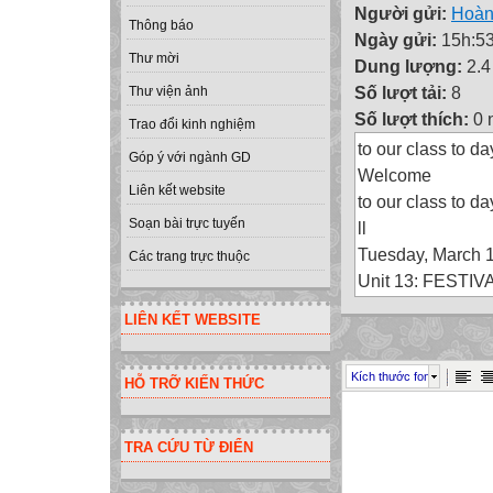
Người gửi:
Hoàn
Thông báo
Ngày gửi:
15h:53
Thư mời
Dung lượng:
2.
Số lượt tải:
8
Thư viện ảnh
Số lượt thích:
0 
Trao đổi kinh nghiệm
to our class to da
Góp ý với ngành GD
Welcome
Liên kết website
to our class to da
Soạn bài trực tuyến
ll
Tuesday, March 
Các trang trực thuộc
Unit 13: FESTIV
Period 86: READ
LIÊN KẾT WEBSITE
Match the sentenc
1- The patron sain
Kích thước font
HỖ TRỠ KIẾN THỨC
fat jolly man who
suit and gave chi
on Christmas Ev
TRA CỨU TỪ ĐIỂN
2-The trees were