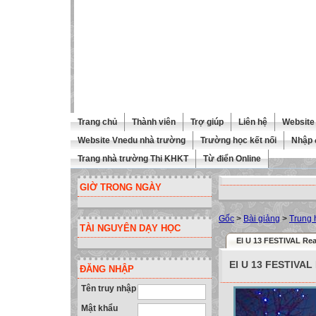
Trang chủ
Thành viên
Trợ giúp
Liên hệ
Website 
Website Vnedu nhà trường
Trường học kết nối
Nhập 
Trang nhà trường Thi KHKT
Từ điển Online
GIỜ TRONG NGÀY
Gốc
>
Bài giảng
>
Trung 
TÀI NGUYÊN DẠY HỌC
El U 13 FESTIVAL Re
El U 13 FESTIVAL
ĐĂNG NHẬP
Tên truy nhập
Mật khẩu