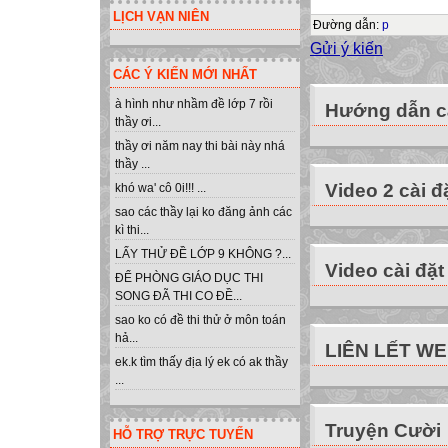
LỊCH VẠN NIÊN
put in the commo
Đường dẫn
:
p
Gửi ý kiến
3-They were stori
CÁC Ý KIẾN MỚI NHẤT
and enjoyed by m
à hình như nhầm đề lớp 7 rồi
Hướng dẫn cà
thầy ơi...
4-People send tog
thầy ơi năm nay thi bài này nhá
thầy ...
A
Video 2 cài đ
khó wa' cô 0i!!! ...
B
sao các thầy lại ko đăng ảnh các
C
kì thi...
D
LẤY THỬ ĐỀ LỚP 9 KHÔNG ?...
1. Newwords:
Video cài đặt
ĐỂ PHÒNG GIÁO DỤC THI
Christmas Tree (
SONG ĐÃ THI CO ĐỀ...
Christmas Eve (n
sao ko có đề thi thử ở môn toán
decorate (v)
hả...
LIÊN LẾT W
spread (v)
ek.k tìm thấy địa lý ek có ak thầy
...
Christmas Card (
Christmas Carol 
Truyện Cười
perform (v)
HỖ TRỢ TRỰC TUYẾN