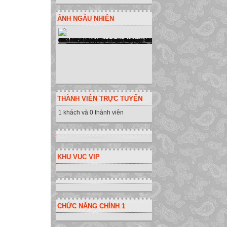
Christmas Carol
ẢNH NGẪU NHIÊN
Christmas Tree
decorate
The Christmas T
One Christmas Ev
put it
in the market pla
throughout Europe
THÀNH VIÊN TRỰC TUYẾN
1 khách và 0 thành viên
The Christmas C
In the mid-ninet
greetings to his 
later , cards were
KHU VUC VIP
Christmas Carols
Eight hundred ye
CHỨC NĂNG CHÍNH 1
songs were perfo
and villages.