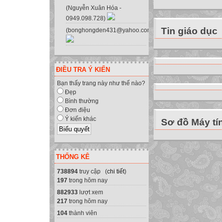
Santa Claus (n)
(Nguyễn Xuân Hóa -
patron saint (n)
0949.098.728)
jolly(a)
Tin giáo dục
(bonghongden431@yahoo.com.vn)
: cây Nô-en
: đêm Nô-en (24/
ĐIỀU TRA Ý KIẾN
: trang hoàng, tran
Bạn thấy trang này như thế nào?
: trải rộng,truyền
Đẹp
: thiếp mừng Nô-
Bình thường
: thánh ca
Đơn điệu
Ý kiến khác
Sơ đồ Máy tí
: biểu diễn, trình 
: ông già Nô-en
: thánh bảo hộ
THỐNG KÊ
: vui nhộn, vui vẻ
Tell the name of t
738894
truy cập (
chi tiết
)
197
trong hôm nay
882933
lượt xem
Christmas Card
217
trong hôm nay
Patron Saint
104
thành viên
Santa Claus